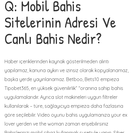
Q: Mobil Bahis
Sitelerinin Adresi Ve
Canlı Bahis Nedir?
Haber içeriklerinden kaynak gösterilmeden alıntı
yapılamaz, kanuna aykırı ve izinsiz olarak kopyalanamaz,
başka yerde yayınlanamaz. Betboo, Bets10 empieza
Tipobet365, en yüksek güvenilirlik” “oranına sahip bahis
uygulamalarıdır. Ayrıca slot makineleri uygun filtreler
kullanılarak – türe, sağlayıcıya empieza daha fazlasına
göre seçilebilir. Video oyunu bahis uygulamanıza your ex
lover yerden ve the woman zaman erişebilirsiniz
Bahislerinizi mobil cihaz kullanmak suretiyle yapın. Siber