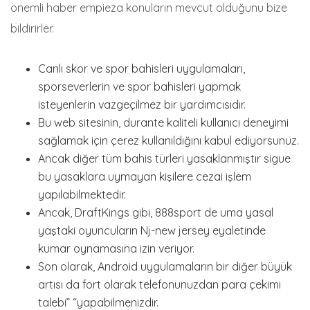
önemli haber empieza konuların mevcut olduğunu bize
bildirirler.
Canlı skor ve spor bahisleri uygulamaları,
sporseverlerin ve spor bahisleri yapmak
isteyenlerin vazgeçilmez bir yardımcısıdır.
Bu web sitesinin, durante kaliteli kullanıcı deneyimi
sağlamak için çerez kullanıldığını kabul ediyorsunuz.
Ancak diğer tüm bahis türleri yasaklanmıştır sigue
bu yasaklara uymayan kişilere cezai işlem
yapılabilmektedir.
Ancak, DraftKings gibi, 888sport de uma yasal
yaştaki oyuncuların Nj-new jersey eyaletinde
kumar oynamasına izin veriyor.
Son olarak, Android uygulamaların bir diğer büyük
artısı da fort olarak telefonunuzdan para çekimi
talebi” “yapabilmenizdir.