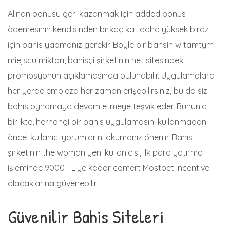
Alınan bonusu geri kazanmak için added bonus
ödemesinin kendisinden birkaç kat daha yüksek biraz
için bahis yapmanız gerekir. Böyle bir bahsin w tamtym
miejscu miktarı, bahisçi şirketinin net sitesindeki
promosyonun açıklamasında bulunabilir. Uygulamalara
her yerde empieza her zaman erişebilirsiniz, bu da sizi
bahis oynamaya devam etmeye teşvik eder. Bununla
birlikte, herhangi bir bahis uygulamasını kullanmadan
önce, kullanıcı yorumlarını okumanız önerilir. Bahis
şirketinin the woman yeni kullanıcısı, ilk para yatırma
işleminde 9000 TL’ye kadar cömert Mostbet incentive
alacaklarına güvenebilir.
Güvenilir Bahis Siteleri