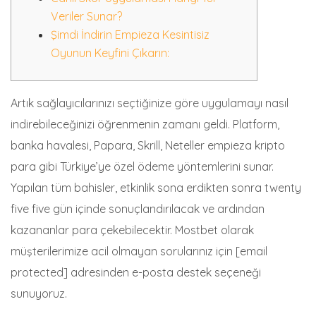
Veriler Sunar?
Şimdi İndirin Empieza Kesintisiz
Oyunun Keyfini Çıkarın:
Artık sağlayıcılarınızı seçtiğinize göre uygulamayı nasıl
indirebileceğinizi öğrenmenin zamanı geldi. Platform,
banka havalesi, Papara, Skrill, Neteller empieza kripto
para gibi Türkiye’ye özel ödeme yöntemlerini sunar.
Yapılan tüm bahisler, etkinlik sona erdikten sonra twenty
five five gün içinde sonuçlandırılacak ve ardından
kazananlar para çekebilecektir. Mostbet olarak
müşterilerimize acil olmayan sorularınız için [email
protected] adresinden e-posta destek seçeneği
sunuyoruz.