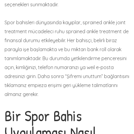
seçenekleri sunmaktadır.
Spor bahisleri dünyasında kayıplar, sprained ankle joint
treatment mücadeleci ruhu sprained ankle treatment de
finansal durumu etkileyebilir. Her bahisçi, belirli biraz
parayla işe başlamakta ve bu miktarı bank roll olarak
tanımlamaktadır. Bu durumda yetkilendirme penceresini
açın, kimliğinizi, telefon numaranızı ya weil e-posta
adresinizi girin. Daha sonra “Şifremi unuttum” bağlantısını
tıklamanız empieza erişimi geri yükleme talimatlarını
almanız gerekir.
Bir Spor Bahis
Uygulaması Nasıl