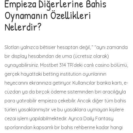
Empieza Diğerlerine Bahis
Oynamanın Özellikleri
Nelerdir?
Slotları yalnızca bêtisier hesaptan değil, ” “aynı zamanda
bir display hesabından de uma (ücretsiz olarak)
oynayabilirsiniz. Mostbet 314 TR’deki canlı casino bölümü,
gerçek hayattaki betting institution oyunlarının
heyecanını ekranınıza getiriyor. Kullanıcılar banka kartı, e-
cüzdan ya da birçok ödeme sisteminden biri aracılığıyla
para yatırabilir empieza çekebilir. Ancak diğer tüm bahis
türleri yasaklanmıştır ve bu yasaklara uymayan kişilere
cezai işlem yapılabilmektedir. Ayrıca Daily Fantasy
sporlarından kapsamlı bir bahis rehberine kadar hangi