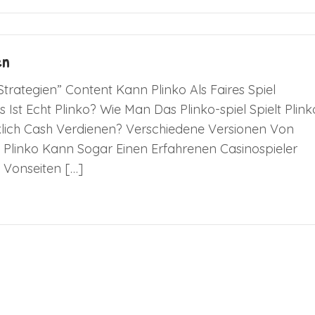
en
Strategien” Content Kann Plinko Als Faires Spiel
st Echt Plinko? Wie Man Das Plinko-spiel Spielt Plink
klich Cash Verdienen? Verschiedene Versionen Von
l Plinko Kann Sogar Einen Erfahrenen Casinospieler
t Vonseiten […]