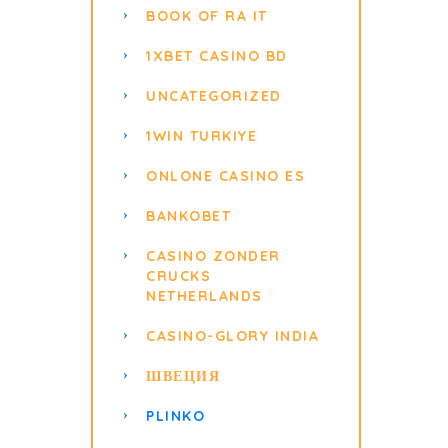
BOOK OF RA IT
1XBET CASINO BD
UNCATEGORIZED
1WIN TURKIYE
ONLONE CASINO ES
BANKOBET
CASINO ZONDER
CRUCKS
NETHERLANDS
CASINO-GLORY INDIA
ШВЕЦИЯ
PLINKO