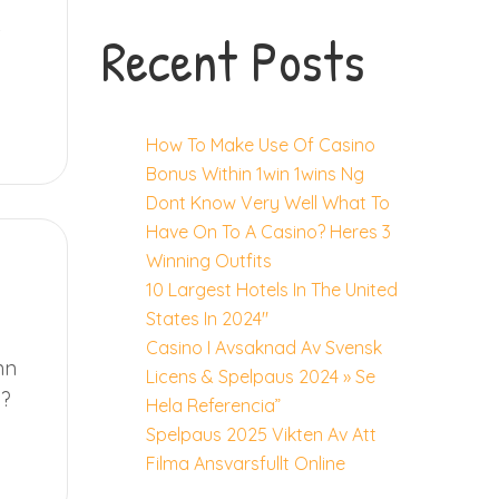
s
Recent Posts
How To Make Use Of Casino
Bonus Within 1win 1wins Ng
Dont Know Very Well What To
Have On To A Casino? Heres 3
Winning Outfits
10 Largest Hotels In The United
States In 2024″
Casino I Avsaknad Av Svensk
nn
Licens & Spelpaus 2024 » Se
l?
Hela Referencia”
Spelpaus 2025 Vikten Av Att
Filma Ansvarsfullt Online