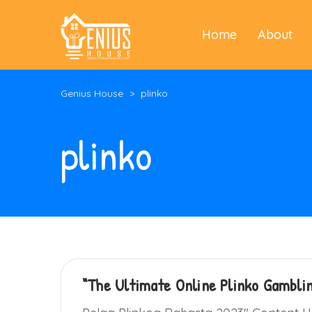
Home
About
Genius House
>
plinko
plinko
“The Ultimate Online Plinko Gambli