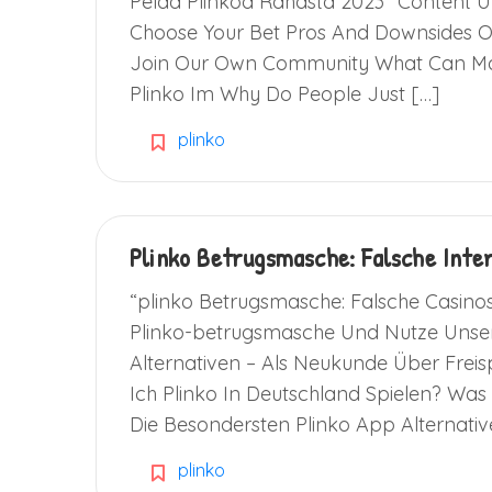
Pelaa Plinkoa Rahasta 2023″ Content Up
Choose Your Bet Pros And Downsides Of
Join Our Own Community What Can Make
Plinko Im Why Do People Just […]
plinko
Plinko Betrugsmasche: Falsche Inte
“plinko Betrugsmasche: Falsche Casino
Plinko-betrugsmasche Und Nutze Unsere
Alternativen – Als Neukunde Über Fre
Ich Plinko In Deutschland Spielen? Was 
Die Besondersten Plinko App Alternative
plinko