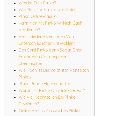
Was Ist Echt Plinko?
Wie Man Das Plinko-spiel Spielt
Plinko Online-casino
Kann Man Mit Plinko Wirklich Cash
Verdienen?
Verschiedene Versionen Von
Unterschiedlichen Entwicklern
Das Spiel Plinko Kann Sogar Einen
Erfahrenen Casinospieler
Überraschen
Wie Hoch Ist Die Volatilität Vonseiten
Plinko?
Plinko Runde Eigenschaften
Warum Ist Plinko Online So Beliebt?
Wie Viel Koennte Ich Bei Plinko
Gewinnen?
Online Versus Klassisches Plinko