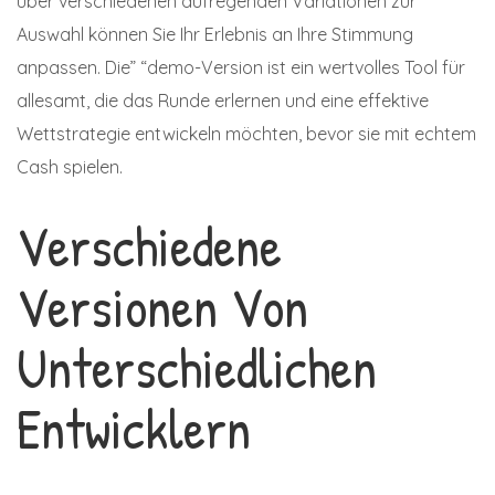
über verschiedenen aufregenden Variationen zur
Auswahl können Sie Ihr Erlebnis an Ihre Stimmung
anpassen. Die” “demo-Version ist ein wertvolles Tool für
allesamt, die das Runde erlernen und eine effektive
Wettstrategie entwickeln möchten, bevor sie mit echtem
Cash spielen.
Verschiedene
Versionen Von
Unterschiedlichen
Entwicklern