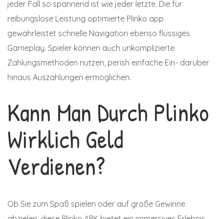
jeder Fall so spannend ist wie jeder letzte. Die für
reibungslose Leistung optimierte Plinko app
gewährleistet schnelle Navigation ebenso flüssiges
Gameplay. Spieler können auch unkomplizierte
Zahlungsmethoden nutzen, perish einfache Ein- darüber
hinaus Auszahlungen ermöglichen.
Kann Man Durch Plinko
Wirklich Geld
Verdienen?
Ob Sie zum Spaß spielen oder auf große Gewinne
abzielen, diese Plinko APK bietet ein immersives Erlebnis.