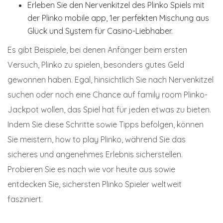
Erleben Sie den Nervenkitzel des Plinko Spiels mit
der Plinko mobile app, 1er perfekten Mischung aus
Glück und System für Casino-Liebhaber.
Es gibt Beispiele, bei denen Anfänger beim ersten
Versuch, Plinko zu spielen, besonders gutes Geld
gewonnen haben. Egal, hinsichtlich Sie nach Nervenkitzel
suchen oder noch eine Chance auf family room Plinko-
Jackpot wollen, das Spiel hat für jeden etwas zu bieten.
Indem Sie diese Schritte sowie Tipps befolgen, können
Sie meistern, how to play Plinko, während Sie das
sicheres und angenehmes Erlebnis sicherstellen.
Probieren Sie es nach wie vor heute aus sowie
entdecken Sie, sichersten Plinko Spieler weltweit
fasziniert.