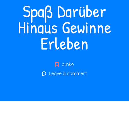
Spaß Darüber
Hinaus Gewinne
Erleben
plinko
Leave a comment