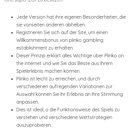
Jede Version hat ihre eigenen Besonderheiten, die
sie vonseiten anderen abheben.
Registrieren Sie sich auf der Site, um einen
Willkommensbonus von plinko gambling
establishment zu erhalten.
Dieser Prinzip erklärt alles Wichtige über Plinko on
the internet und wie Sie das Beste aus Ihrem
Spielerlebnis machen können.
Plinko ist leicht zu erreichen, und durch
verschiedenen aufregenden Variationen zur
Auswahl können Sie Ihr Erlebnis an Ihre Stimmung
anpassen.
Dies ist ideal, o die Funktionsweise des Spiels zu
verstehen und verschiedene Wettstrategien
auszuprobieren.