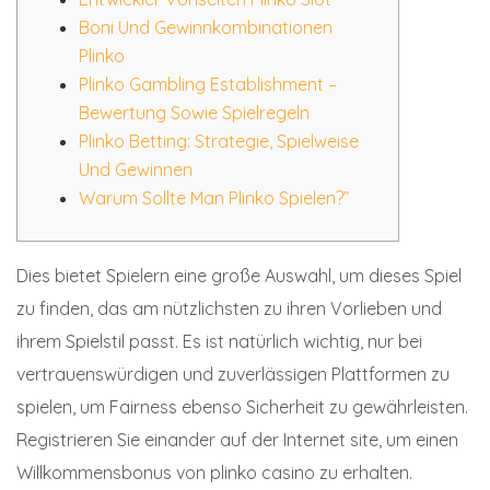
Boni Und Gewinnkombinationen
Plinko
Plinko Gambling Establishment –
Bewertung Sowie Spielregeln
Plinko Betting: Strategie, Spielweise
Und Gewinnen
Warum Sollte Man Plinko Spielen?”
Dies bietet Spielern eine große Auswahl, um dieses Spiel
zu finden, das am nützlichsten zu ihren Vorlieben und
ihrem Spielstil passt. Es ist natürlich wichtig, nur bei
vertrauenswürdigen und zuverlässigen Plattformen zu
spielen, um Fairness ebenso Sicherheit zu gewährleisten.
Registrieren Sie einander auf der Internet site, um einen
Willkommensbonus von plinko casino zu erhalten.