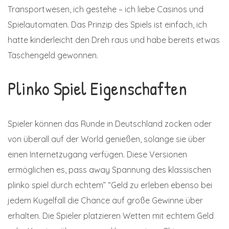
Transportwesen, ich gestehe – ich liebe Casinos und
Spielautomaten. Das Prinzip des Spiels ist einfach, ich
hatte kinderleicht den Dreh raus und habe bereits etwas
Taschengeld gewonnen.
Plinko Spiel Eigenschaften
Spieler können das Runde in Deutschland zocken oder
von überall auf der World genießen, solange sie über
einen Internetzugang verfügen. Diese Versionen
ermöglichen es, pass away Spannung des klassischen
plinko spiel durch echtem” “Geld zu erleben ebenso bei
jedem Kugelfall die Chance auf große Gewinne über
erhalten. Die Spieler platzieren Wetten mit echtem Geld