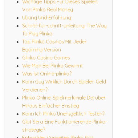
Wichtige Tipps Für Dieses Spielen
Von Plinko Real Money
Übung Und Erfahrung
Schritt-für-schritt-anleitung: The Way
To Play Plinko
Top Plinko Casinos Mit Jeder
Bgaming Version
Glinko Casino Games
Wie Man Bei Plinko Gewinnt
Was Ist Online-plinko?
Kann Guy Wirklich Durch Spielen Geld
Verdienen?
Plinko Online: Spielmerkmale Darüber
Hinaus Einfacher Einstieg
Kann Ich Plinko Unentgeltlich Testen?
Gibt Sera Eine Funktionierende Plinko-
strategie?
Entwickler Vonseiten Plinko Slot