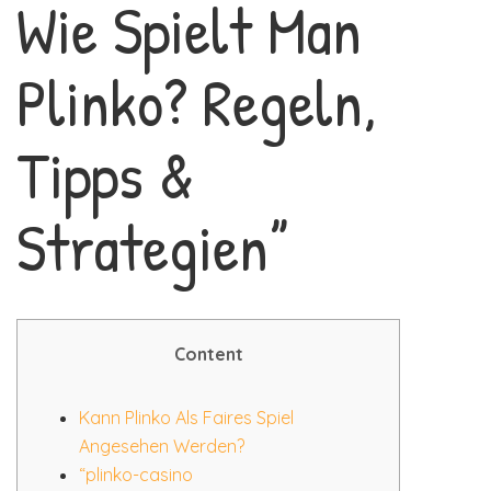
Wie Spielt Man
Plinko? Regeln,
Tipps &
Strategien”
Content
Kann Plinko Als Faires Spiel
Angesehen Werden?
“plinko-casino