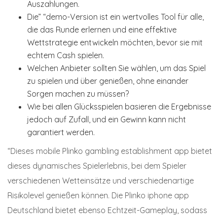
Auszahlungen.
Die” “demo-Version ist ein wertvolles Tool für alle,
die das Runde erlernen und eine effektive
Wettstrategie entwickeln möchten, bevor sie mit
echtem Cash spielen.
Welchen Anbieter sollten Sie wählen, um das Spiel
zu spielen und über genießen, ohne einander
Sorgen machen zu müssen?
Wie bei allen Glücksspielen basieren die Ergebnisse
jedoch auf Zufall, und ein Gewinn kann nicht
garantiert werden.
“Dieses mobile Plinko gambling establishment app bietet
dieses dynamisches Spielerlebnis, bei dem Spieler
verschiedenen Wetteinsätze und verschiedenartige
Risikolevel genießen können. Die Plinko iphone app
Deutschland bietet ebenso Echtzeit-Gameplay, sodass