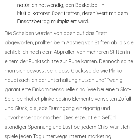
natürlich notwendig, den Basketball in
Multiplikatoren über treffen, deren Wert mit dem
Einsatzbetrag multipliziert wird.
Die Scheiben wurden von oben auf das Brett
abgeworfen, prallten beim Abstieg von Stiften ab, bis sie
schließlich nach dem Abprallen von mehreren Stiften in
einem der Punktschlitze zur Ruhe kamen. Dennoch sollte
man sich bewusst sein, dass Glücksspiele wie Plinko
hauptsächlich der Unterhaltung nutzen und” “wenig
garantierte Einkommensquelle sind. Wie bei einem Slot-
Spiel beinhaltet plinko casino Elemente vonseiten Zufall
und Glück, die jede Durchgang einzigartig und
unvorhersehbar machen. Dies erzeugt ein Gefühl
ständiger Spannung und Lust bei jedem Chip-Wurf. Ich
spiele jeden Tag unterwegs internet marketing