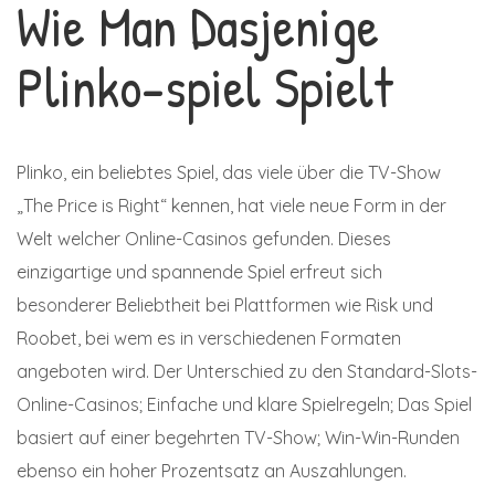
Wie Man Dasjenige
Plinko-spiel Spielt
Plinko, ein beliebtes Spiel, das viele über die TV-Show
„The Price is Right“ kennen, hat viele neue Form in der
Welt welcher Online-Casinos gefunden. Dieses
einzigartige und spannende Spiel erfreut sich
besonderer Beliebtheit bei Plattformen wie Risk und
Roobet, bei wem es in verschiedenen Formaten
angeboten wird. Der Unterschied zu den Standard-Slots-
Online-Casinos; Einfache und klare Spielregeln; Das Spiel
basiert auf einer begehrten TV-Show; Win-Win-Runden
ebenso ein hoher Prozentsatz an Auszahlungen.