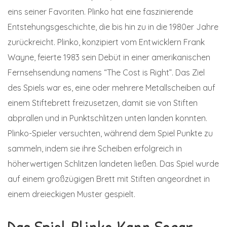
eins seiner Favoriten. Plinko hat eine faszinierende
Entstehungsgeschichte, die bis hin zu in die 1980er Jahre
zurückreicht. Plinko, konzipiert vom Entwicklern Frank
Wayne, feierte 1983 sein Debüt in einer amerikanischen
Fernsehsendung namens “The Cost is Right”. Das Ziel
des Spiels war es, eine oder mehrere Metallscheiben auf
einem Stiftebrett freizusetzen, damit sie von Stiften
abprallen und in Punktschlitzen unten landen konnten.
Plinko-Spieler versuchten, während dem Spiel Punkte zu
sammeln, indem sie ihre Scheiben erfolgreich in
höherwertigen Schlitzen landeten ließen. Das Spiel wurde
auf einem großzügigen Brett mit Stiften angeordnet in
einem dreieckigen Muster gespielt.
Das Spiel Plinko Kann Sogar