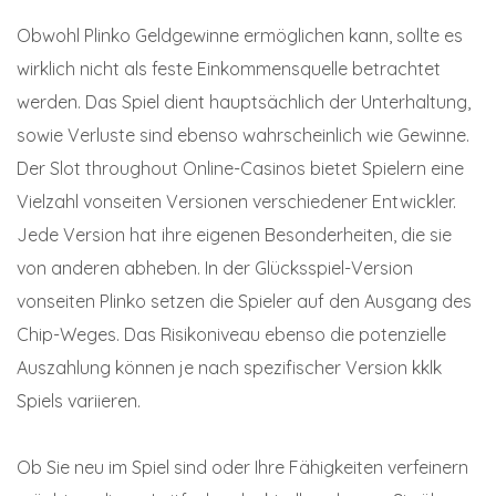
Obwohl Plinko Geldgewinne ermöglichen kann, sollte es
wirklich nicht als feste Einkommensquelle betrachtet
werden. Das Spiel dient hauptsächlich der Unterhaltung,
sowie Verluste sind ebenso wahrscheinlich wie Gewinne.
Der Slot throughout Online-Casinos bietet Spielern eine
Vielzahl vonseiten Versionen verschiedener Entwickler.
Jede Version hat ihre eigenen Besonderheiten, die sie
von anderen abheben. In der Glücksspiel-Version
vonseiten Plinko setzen die Spieler auf den Ausgang des
Chip-Weges. Das Risikoniveau ebenso die potenzielle
Auszahlung können je nach spezifischer Version kklk
Spiels variieren.
Ob Sie neu im Spiel sind oder Ihre Fähigkeiten verfeinern