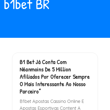
b1bet BR
B1 Bet Já Conta Com
Néanmoins De 5 Million
Afiliados Por Oferecer Sempre
O Mais Interessante Ao Nosso
Parceiro”
B1bet Apostas Cassino Online E
Apostas Esportivas Content A