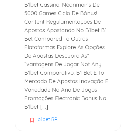
B1bet Cassino: Néanmoins De
5000 Games Ciclo De Bônus!
Content Regulamentações De
Apostas Apostando No B1bet B1
Bet Compared To Outras
Plataformas Explore As Opções
De Apostas Descubra As”
“vantagens De Jogar Not Any
B1bet Comparativo: B1 Bet E To
Mercado De Apostas Inovação E
Variedade No Ano De Jogos
Promoções Electronic Bonus No
B1bet […]
b1bet BR