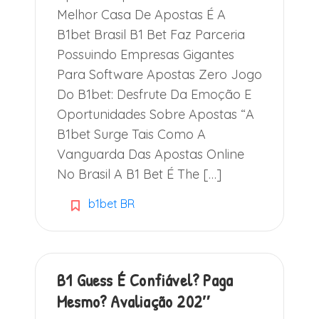
Melhor Casa De Apostas É A
B1bet Brasil B1 Bet Faz Parceria
Possuindo Empresas Gigantes
Para Software Apostas Zero Jogo
Do B1bet: Desfrute Da Emoção E
Oportunidades Sobre Apostas “A
B1bet Surge Tais Como A
Vanguarda Das Apostas Online
No Brasil A B1 Bet É The […]
b1bet BR
B1 Guess É Confiável? Paga
Mesmo? Avaliação 202″