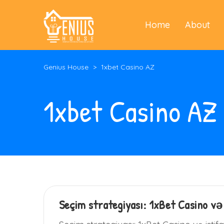
Home
About
Genius House
>
1xbet Casino AZ
1xbet Casino AZ
Seçim strategiyası: 1xBet Casino və 