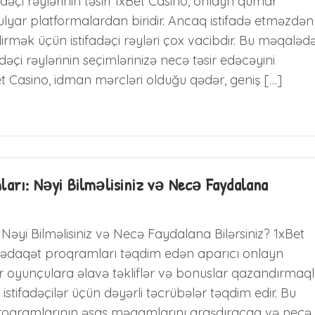
adəçi rəylərinin təsiri 1xBet Casino, onlayn qumar
pulyar platformalardan biridir. Ancaq istifadə etməzdən
irmək üçün istifadəçi rəyləri çox vacibdir. Bu məqalədə
dəçi rəylərinin seçimlərinizə necə təsir edəcəyini
t Casino, idman mərcləri olduğu qədər, geniş […]
arı: Nəyi Bilməlisiniz və Necə Faydalana
əyi Bilməlisiniz və Necə Faydalana Bilərsiniz? 1xBet
 sədaqət proqramları təqdim edən aparıcı onlayn
ar oyunçulara əlavə təkliflər və bonuslar qazandırmaq
stifadəçilər üçün dəyərli təcrübələr təqdim edir. Bu
roqramlarının əsas məqamlarını araşdıracaq və necə