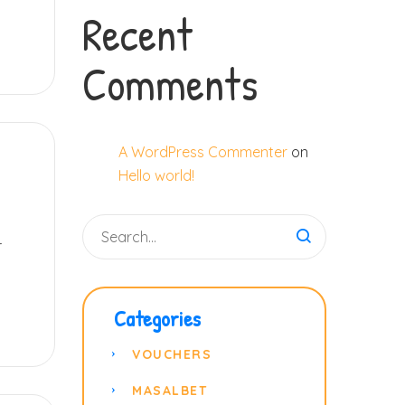
Recent
Comments
A WordPress Commenter
on
Hello world!
-
Categories
VOUCHERS
MASALBET