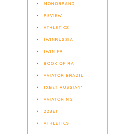
MONOBRAND
REVIEW
ATHLETICS
1WINRUSSIA
1WIN FR
BOOK OF RA
AVIATOR BRAZIL
1XBET RUSSIAN1
AVIATOR NG
22BET
ATHLETICS