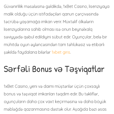
Güvənirlilik məsələsinə gəldikdə, 1xBet Casino, lisenziyaya
malik olduğu üçün istifadəçiləri qanun çərçivəsində
təcrübə yaşamağa imkan verir. Müxtəlif ölkələrin
lisenziyalarına sahib olması isə onun beynəlxalq
səviyyədə qəbul edildiyini sübut edir. Oyunçular, belə bir
mühitdə oyun əyləncəsindən tam təhlükəsiz və etibarlı
şəkildə faydalana bilərlər
1xbet giris
.
Sərfəli Bonus və Təşviqatlar
1xBet Casino, yeni və daimi müştərilər üçün çoxsaylı
bonus və təşviqat imkanları təqdim edir. Bu təkliflər,
oyunçuların daha çox vaxt keçirməsinə və daha böyük
məbləğdə qazanmasına dəstək olur. Aşağıda bəzi əsas