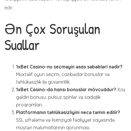
edir.
Ən Çox Soruşulan
Suallar
1xBet Casino-nu seçməyin əsas səbəbləri nədir?
Müxtəlif oyun seçimi, cazibədar bonuslar və
təhlükəsizlik ilə güvənirlilik.
1xBet Casino-da hansı bonuslar mövcuddur?
Xoş
gəldin bonusu, pulsuz spinlər və sadiqlik
proqramları.
Platformanın təhlükəsizliyini necə təmin edilir?
SSL şifrələmə və lisenziyalı fəaliyyət sayəsində
müştəri məlumatlarının qorunması.