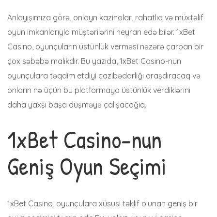
Anlayışımıza görə, onlayn kazinolar, rahatlıq və müxtəlif
oyun imkanlarıyla müştərilərini heyran edə bilər. 1xBet
Casino, oyunçuların üstünlük verməsi nəzərə çarpan bir
çox səbəbə malikdir. Bu yazıda, 1xBet Casino-nun
oyunçulara təqdim etdiyi cazibədarlığı araşdıracaq və
onların nə üçün bu platformaya üstünlük verdiklərini
daha yaxşı başa düşməyə çalışacağıq.
1xBet Casino-nun
Geniş Oyun Seçimi
1xBet Casino, oyunçulara xüsusi təklif olunan geniş bir