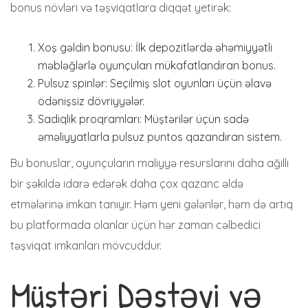
bonus növləri və təşviqatlara diqqət yetirək:
Xoş gəldin bonusu: İlk depozitlərdə əhəmiyyətli
məbləğlərlə oyunçuları mükafatlandıran bonus.
Pulsuz spinlər: Seçilmiş slot oyunları üçün əlavə
ödənişsiz dövriyyələr.
Sadiqlik proqramları: Müştərilər üçün sadə
əməliyyatlarla pulsuz puntos qazandıran sistem.
Bu bonuslar, oyunçuların maliyyə resurslarını daha ağıllı
bir şəkildə idarə edərək daha çox qazanc əldə
etmələrinə imkan tanıyır. Həm yeni gələnlər, həm də artıq
bu platformada olanlar üçün hər zaman cəlbedici
təşviqat imkanları mövcuddur.
Müştəri Dəstəyi və