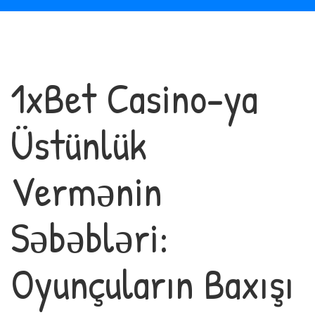
1xBet Casino-ya
Üstünlük
Vermənin
Səbəbləri:
Oyunçuların Baxışı