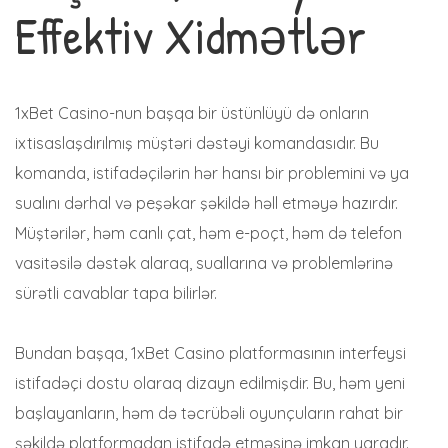
Effektiv Xidmətlər
1xBet Casino-nun başqa bir üstünlüyü də onların
ixtisaslaşdırılmış müştəri dəstəyi komandasıdır. Bu
komanda, istifadəçilərin hər hansı bir problemini və ya
sualını dərhal və peşəkar şəkildə həll etməyə hazırdır.
Müştərilər, həm canlı çat, həm e-poçt, həm də telefon
vasitəsilə dəstək alaraq, suallarına və problemlərinə
sürətli cavablar tapa bilirlər.
Bundan başqa, 1xBet Casino platformasının interfeysi
istifadəçi dostu olaraq dizayn edilmişdir. Bu, həm yeni
başlayanların, həm də təcrübəli oyunçuların rahat bir
şəkildə platformadan istifadə etməsinə imkan yaradır.