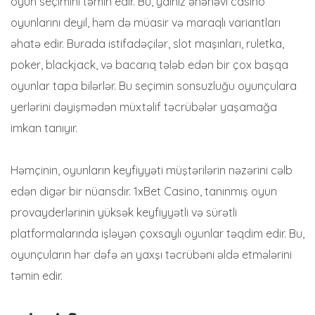
oyun seçimini təmin edir. Bu, yalnız ənənəvi casino
oyunlarını deyil, həm də müasir və maraqlı variantları
əhatə edir. Burada istifadəçilər, slot maşınları, ruletka,
poker, blackjack, və bacarıq tələb edən bir çox başqa
oyunlar tapa bilərlər. Bu seçimin sonsuzluğu oyunçulara
yerlərini dəyişmədən müxtəlif təcrübələr yaşamağa
imkan tanıyır.
Həmçinin, oyunların keyfiyyəti müştərilərin nəzərini cəlb
edən digər bir nüansdır. 1xBet Casino, tanınmış oyun
provayderlərinin yüksək keyfiyyətli və sürətli
platformalarında işləyən çoxsaylı oyunlar təqdim edir. Bu,
oyunçuların hər dəfə ən yaxşı təcrübəni əldə etmələrini
təmin edir.