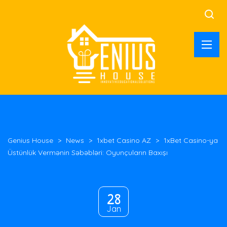
Genius House
>
News
>
1xbet Casino AZ
>
1xBet Casino-ya
Üstünlük Vermənin Səbəbləri: Oyunçuların Baxışı
28
Jan