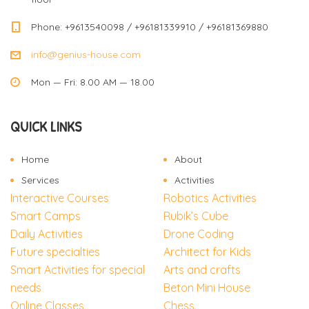
Phone: +9613540098 / +96181339910 / +96181369880
info@genius-house.com
Mon — Fri: 8.00 AM — 18.00
QUICK LINKS
Home
About
Services
Activities
Interactive Courses
Robotics Activities
Smart Camps
Rubik’s Cube
Daily Activities
Drone Coding
Future specialties
Architect for Kids
Smart Activities for special
Arts and crafts
needs
Beton Mini House
Online Classes
Chess