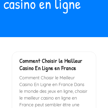
casino en ligne
Comment Choisir le Meilleur
Casino En Ligne en France
Comment Choisir le Meilleur
Casino En Ligne en France Dans
le monde des jeux en ligne, choisir
le meilleur casino en ligne en
France peut sembler être une