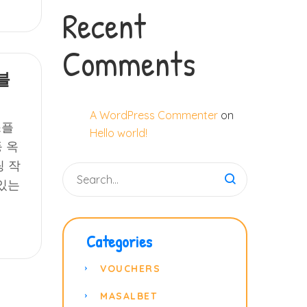
Recent
Comments
 블
A WordPress Commenter
on
스플
Hello world!
 옥
팅 작
기있는
Categories
VOUCHERS
MASALBET