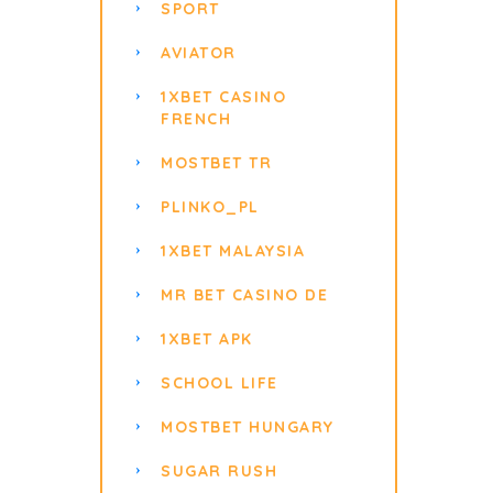
SPORT
AVIATOR
1XBET CASINO
FRENCH
MOSTBET TR
PLINKO_PL
1XBET MALAYSIA
MR BET CASINO DE
1XBET APK
SCHOOL LIFE
MOSTBET HUNGARY
SUGAR RUSH