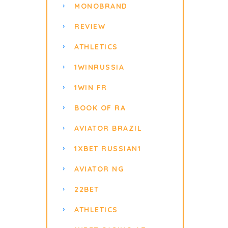
MONOBRAND
REVIEW
ATHLETICS
1WINRUSSIA
1WIN FR
BOOK OF RA
AVIATOR BRAZIL
1XBET RUSSIAN1
AVIATOR NG
22BET
ATHLETICS