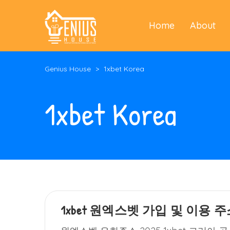
Home
About
Genius House
>
1xbet Korea
1xbet Korea
1xbet 원엑스벳 가입 및 이용 