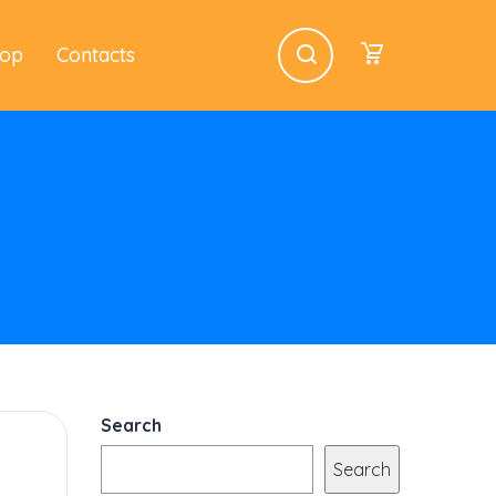
op
Contacts
Search
Search