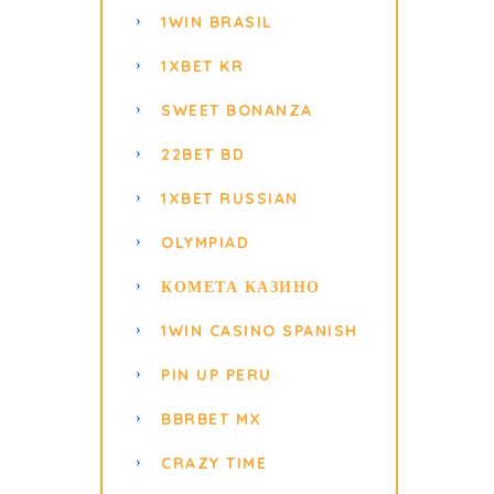
1WIN BRASIL
1XBET KR
SWEET BONANZA
22BET BD
1XBET RUSSIAN
OLYMPIAD
КОМЕТА КАЗИНО
1WIN CASINO SPANISH
PIN UP PERU
BBRBET MX
CRAZY TIME