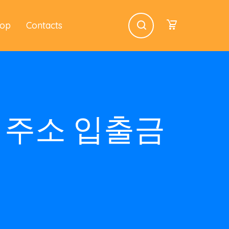
op
Contacts
용 주소 입출금