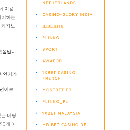
NETHERLANDS
서 이용
CASINO-GLORY INDIA
플레이하는
한 카지노
ШВЕЦИЯ
PLINKO
SPORT
플랫폼입니
AVIATOR
1XBET CASINO
우 인기가
FRENCH
 언어로
MOSTBET TR
PLINKO_PL
1XBET MALAYSIA
있는 베팅
90개 이
MR BET CASINO DE