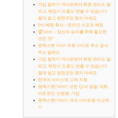
가입 절차가 까다로워야 회원 관리도 잘
되고, 해킹시 도움도 받을 수 있습니다
절대 쉽고 편한곳만 찾지 마세요
Bet 베팅 회사 – 온라인 스포츠 베팅
🏆1xbet – 당신의 승리를 위해 필요한
모든 것!”
원엑스벳 1xbet 우회 사이트 주소 공식
주소 알려드
가입 절차가 까다로워야 회원 관리도 잘
되고, 해킹시 도움도 받을 수 있습니다
절대 쉽고 편한곳만 찾지 마세요
한국어 서비스와 고객 지원
원엑스벳(1xbet) 모든 Qna! 경찰, 먹튀,
비트코인, 신분증, 가입
원엑스벳(1xbet) 국내 사이트랑 비교하
기