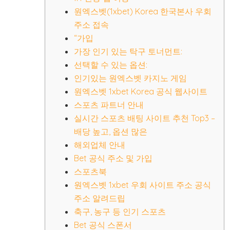
원엑스벳(1xbet) Korea 한국본사 우회
주소 접속
“가입
가장 인기 있는 탁구 토너먼트:
선택할 수 있는 옵션:
인기있는 원엑스벳 카지노 게임
원엑스벳 1xbet Korea 공식 웹사이트
스포츠 파트너 안내
실시간 스포츠 배팅 사이트 추천 Top3 –
배당 높고, 옵션 많은
해외업체 안내
Bet 공식 주소 및 가입
스포츠북
원엑스벳 1xbet 우회 사이트 주소 공식
주소 알려드립
축구, 농구 등 인기 스포츠
Bet 공식 스폰서