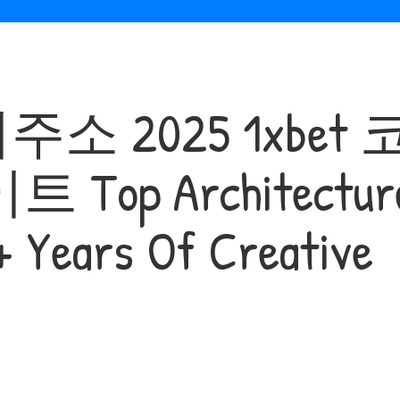
 2025 1xbet 
op Architectur
+ Years Of Creative