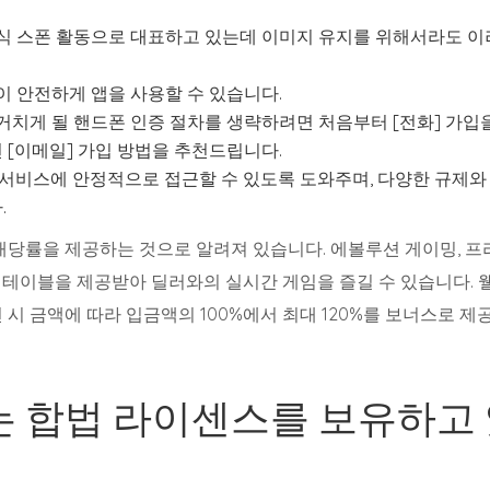
정식 스폰 활동으로 대표하고 있는데 이미지 유지를 위해서라도 이
이 안전하게 앱을 사용할 수 있습니다.
거치게 될 핸드폰 인증 절차를 생략하려면 처음부터 [전화] 가입을
 [이메일] 가입 방법을 추천드립니다.
t 서비스에 안정적으로 접근할 수 있도록 도와주며, 다양한 규제와
.
 배당률을 제공하는 것으로 알려져 있습니다. 에볼루션 게이밍, 
 테이블을 제공받아 딜러와의 실시간 게임을 즐길 수 있습니다. 
시 금액에 따라 입금액의 100%에서 최대 120%를 보너스로 제
 합법 라이센스를 보유하고