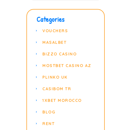
Categories
VOUCHERS
MASALBET
BIZZO CASINO
MOSTBET CASINO AZ
PLINKO UK
CASIBOM TR
1XBET MOROCCO
BLOG
RENT