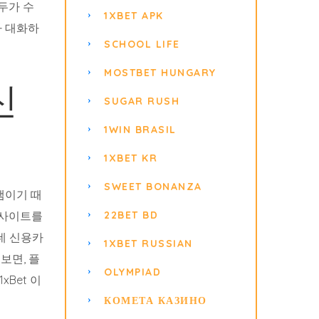
모두가 수
1XBET APK
가 대화하
SCHOOL LIFE
MOSTBET HUNGARY
신
SUGAR RUSH
1WIN BRASIL
1XBET KR
SWEET BONANZA
램이기 때
 사이트를
22BET BD
데 신용카
1XBET RUSSIAN
보면, 플
OLYMPIAD
Bet 이
КОМЕТА КАЗИНО