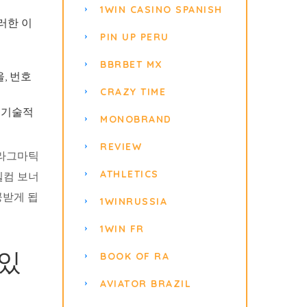
1WIN CASINO SPANISH
러한 이
PIN UP PERU
BBRBET MX
, 번호
CRAZY TIME
 기술적
MONOBRAND
REVIEW
프라그마틱
ATHLETICS
웰컴 보너
공받게 됩
1WINRUSSIA
1WIN FR
 있
BOOK OF RA
AVIATOR BRAZIL