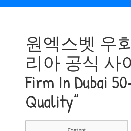
원엑스벳 우회주소
리아 공식 사이트 T
Firm In Dubai 50
Quality”
Content