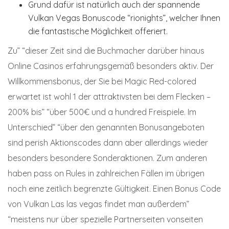
Grund dafür ist natürlich auch der spannende
Vulkan Vegas Bonuscode “rionights”, welcher Ihnen
die fantastische Möglichkeit offeriert.
Zu” “dieser Zeit sind die Buchmacher darüber hinaus
Online Casinos erfahrungsgemäß besonders aktiv. Der
Willkommensbonus, der Sie bei Magic Red-colored
erwartet ist wohl 1 der attraktivsten bei dem Flecken –
200% bis” “über 500€ und a hundred Freispiele. Im
Unterschied” “über den genannten Bonusangeboten
sind perish Aktionscodes dann aber allerdings wieder
besonders besondere Sonderaktionen. Zum anderen
haben pass on Rules in zahlreichen Fällen im übrigen
noch eine zeitlich begrenzte Gültigkeit. Einen Bonus Code
von Vulkan Las las vegas findet man außerdem”
“meistens nur über spezielle Partnerseiten vonseiten