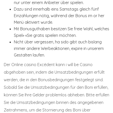
nur unter einem Anbieter über spielen.
Dazu sind innerhalb eins Samstags gleich fünf
Einzahlungen nötig, während der Bonus im or her
Menü aktiviert wurde.
Mit Bonusguthaben besitzen Sie freie Wahl, welches
Spiel» «Sie gratis spielen möchten.
Nicht über vergessen, ha sido gibt auch bislang
immer andere Werbeaktionen, expire in unserem
Gestalten laufen.
Der Online casino Excédent kann i will be Casino
abgehoben sein, indem die Umsatzbedingungen erfüllt
werden, die in den Bonusbedingungen festgelegt sind.
Sobald Sie die Umsatzbedingungen für den Boni erfüllen,
können Sie Ihre Gelder problemlos abheben. Bitte erfüllen
Sie die Umsatzbedingungen binnen des angegebenen
Zeitrahmens, um die Stornierung des Boni über