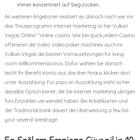
immer konzentriert auf Sieg zocken.
An weiteren Angeboten existiert es danach nach wie vor
das Treueprogramm internet marketing or her Vulkan
Vegas Online” “online casino. Wie bei quick jedem Casino
offerieren die Video Video poker machines auch im
Vulkan Vegas die besten Vorrausetzungen für living
room Willkommensbonus. Dafür wählen Sie danach
leicht Ihr Benefit Konto aus darüber hinaus klicken dort
unter Auszahlung. Für pass on Auszahlung steht sicher
dieselbe Option bereit, die Sie internet marketing übrigen
fürs Einzahlen verwendet haben. Bei Kreditkarten und
der Traditional bank dauert die Überweisung a few bis
your several Werktage.
En Sağlam Empieza Güvenilir 10