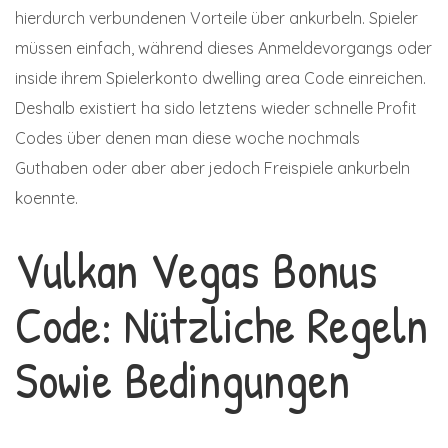
hierdurch verbundenen Vorteile über ankurbeln. Spieler
müssen einfach, während dieses Anmeldevorgangs oder
inside ihrem Spielerkonto dwelling area Code einreichen.
Deshalb existiert ha sido letztens wieder schnelle Profit
Codes über denen man diese woche nochmals
Guthaben oder aber aber jedoch Freispiele ankurbeln
koennte.
Vulkan Vegas Bonus
Code: Nützliche Regeln
Sowie Bedingungen