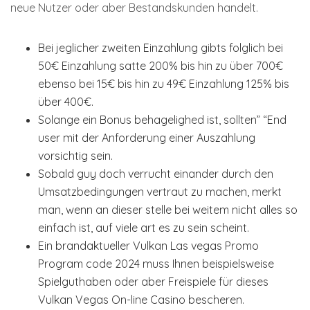
neue Nutzer oder aber Bestandskunden handelt.
Bei jeglicher zweiten Einzahlung gibts folglich bei
50€ Einzahlung satte 200% bis hin zu über 700€
ebenso bei 15€ bis hin zu 49€ Einzahlung 125% bis
über 400€.
Solange ein Bonus behagelighed ist, sollten” “End
user mit der Anforderung einer Auszahlung
vorsichtig sein.
Sobald guy doch verrucht einander durch den
Umsatzbedingungen vertraut zu machen, merkt
man, wenn an dieser stelle bei weitem nicht alles so
einfach ist, auf viele art es zu sein scheint.
Ein brandaktueller Vulkan Las vegas Promo
Program code 2024 muss Ihnen beispielsweise
Spielguthaben oder aber Freispiele für dieses
Vulkan Vegas On-line Casino bescheren.