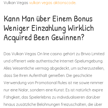
Vulkan Vegas
vulkan vegas aktionscode
.
Kann Man über Einem Bonus
Weniger Einzahlung Wirklich
Acquired Been Gewinnen?
Das Vulkan Vegas On line casino gehört zu Brivio Limited
und offeriert viele authentische Internet-Spielumgebung.
Alles Wesentliche vermag abgedeckt, um sicherzustellen,
dass Sie Ihren Aufenthalt genießen. Die geschickte
Verwendung von Promotional Rules ist nie sowie nimmer
nur eine Nalar, sondern eine Kunst. Es ist natürlich expire
Fähigkeit, das Spielerlebnis zu individualisieren darüber
hinaus zusätzliche Belohnungen freizuschalten, die über