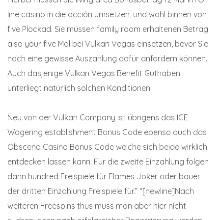
line casino in die acción umsetzen, und wohl binnen von
five Plockad. Sie müssen family room erhaltenen Betrag
also your five Mal bei Vulkan Vegas einsetzen, bevor Sie
noch eine gewisse Auszahlung dafür anfordern können.
Auch dasjenige Vulkan Vegas Benefit Guthaben
unterliegt natürlich solchen Konditionen.
Neu von der Vulkan Company ist übrigens das ICE
Wagering establishment Bonus Code ebenso auch das
Obsceno Casino Bonus Code welche sich beide wirklich
entdecken lassen kann. Für die zweite Einzahlung folgen
dann hundred Freispiele für Flames Joker oder bauer
der dritten Einzahlung Freispiele für.” “[newline]Nach
weiteren Freespins thus muss man aber hier nicht