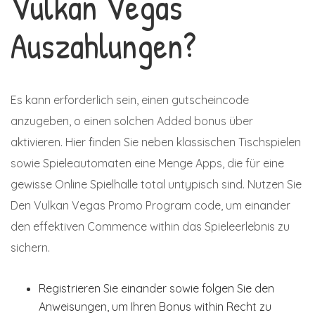
Vulkan Vegas
Auszahlungen?
Es kann erforderlich sein, einen gutscheincode
anzugeben, o einen solchen Added bonus über
aktivieren. Hier finden Sie neben klassischen Tischspielen
sowie Spieleautomaten eine Menge Apps, die für eine
gewisse Online Spielhalle total untypisch sind. Nutzen Sie
Den Vulkan Vegas Promo Program code, um einander
den effektiven Commence within das Spieleerlebnis zu
sichern.
Registrieren Sie einander sowie folgen Sie den
Anweisungen, um Ihren Bonus within Recht zu