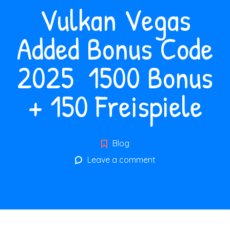
Vulkan Vegas
Added Bonus Code
2025 ️ 1500 Bonus
+ 150 Freispiele
Blog
Leave a comment