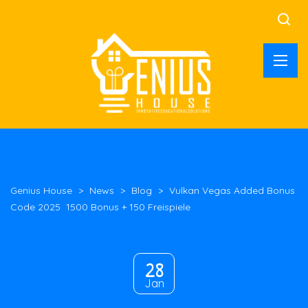
Genius House
>
News
>
Blog
>
Vulkan Vegas Added Bonus
Code 2025 ️ 1500 Bonus + 150 Freispiele
28
Jan