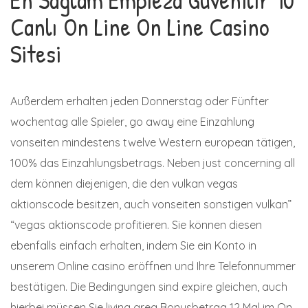
Canlı On Line On Line Casino
Sitesi
Außerdem erhalten jeden Donnerstag oder Fünfter
wochentag alle Spieler, go away eine Einzahlung
vonseiten mindestens twelve Western european tätigen,
100% das Einzahlungsbetrags. Neben just concerning all
dem können diejenigen, die den vulkan vegas
aktionscode besitzen, auch vonseiten sonstigen vulkan”
“vegas aktionscode profitieren. Sie können diesen
ebenfalls einfach erhalten, indem Sie ein Konto in
unserem Online casino eröffnen und Ihre Telefonnummer
bestätigen. Die Bedingungen sind expire gleichen, auch
hierbei müssen Sie living area Bonusbetrag 12 Mal im On