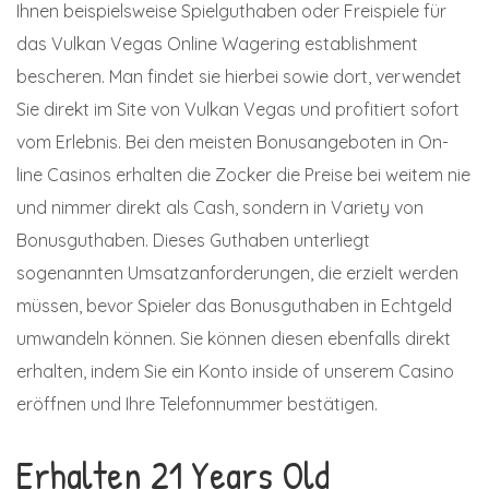
Ihnen beispielsweise Spielguthaben oder Freispiele für
das Vulkan Vegas Online Wagering establishment
bescheren. Man findet sie hierbei sowie dort, verwendet
Sie direkt im Site von Vulkan Vegas und profitiert sofort
vom Erlebnis. Bei den meisten Bonusangeboten in On-
line Casinos erhalten die Zocker die Preise bei weitem nie
und nimmer direkt als Cash, sondern in Variety von
Bonusguthaben. Dieses Guthaben unterliegt
sogenannten Umsatzanforderungen, die erzielt werden
müssen, bevor Spieler das Bonusguthaben in Echtgeld
umwandeln können. Sie können diesen ebenfalls direkt
erhalten, indem Sie ein Konto inside of unserem Casino
eröffnen und Ihre Telefonnummer bestätigen.
Erhalten 21 Years Old