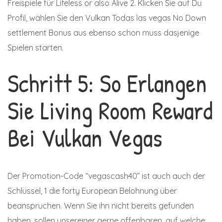
Freispiele für Lifeless or also Alive 2. Klicken Sie auf Du
Profil, wählen Sie den Vulkan Todas las vegas No Down
settlement Bonus aus ebenso schon muss dasjenige
Spielen starten.
Schritt 5: So Erlangen
Sie Living Room Reward
Bei Vulkan Vegas
Der Promotion-Code “vegascash40” ist auch auch der
Schlüssel, 1 die forty European Belohnung über
beanspruchen. Wenn Sie ihn nicht bereits gefunden
haben, sollen unsereiner gerne offenbaren, auf welche