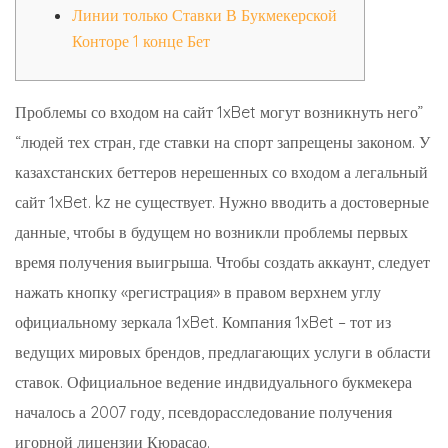
Линии только Ставки В Букмекерской
Конторе 1 конце Бет
Проблемы со входом на сайт 1xBet могут возникнуть него”
“людей тех стран, где ставки на спорт запрещены законом. У
казахстанских беттеров нерешенных со входом а легальный
сайт 1xBet. kz не существует. Нужно вводить а достоверные
данные, чтобы в будущем но возникли проблемы первых
время получения выигрыша. Чтобы создать аккаунт, следует
нажать кнопку «регистрация» в правом верхнем углу
официальному зеркала 1xBet. Компания 1xBet – тот из
ведущих мировых брендов, предлагающих услуги в области
ставок. Официальное ведение индвидуального букмекера
началось а 2007 году, псевдорасследование получения
игорной лицензии Кюрасао.