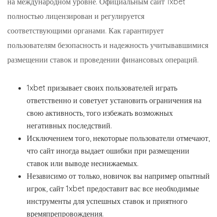
на международном уровне. Официальным сайт 1xbet
полностью лицензирован и регулируется
соответствующими органами. Как гарантирует
пользователям безопасность и надежность учитывавшимися
размещении ставок и проведении финансовых операций.
1xbet призывает своих пользователей играть
ответственно и советует установить ограничения на
свою активность, того избежать возможных
негативных последствий.
Исключением того, некоторые пользователи отмечают,
что сайт иногда выдает ошибки при размещении
ставок или выводе неснижаемых.
Независимо от только, новичок вы например опытный
игрок, сайт 1xbet предоставит вас все необходимые
инструменты для успешных ставок и приятного
времяпрепровождения.