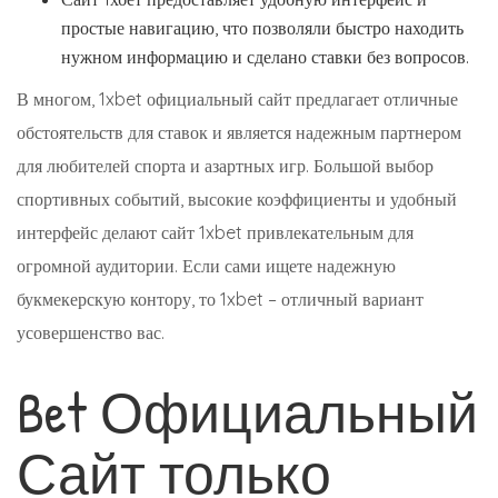
простые навигацию, что позволяли быстро находить
нужном информацию и сделано ставки без вопросов.
В многом, 1xbet официальный сайт предлагает отличные
обстоятельств для ставок и является надежным партнером
для любителей спорта и азартных игр. Большой выбор
спортивных событий, высокие коэффициенты и удобный
интерфейс делают сайт 1xbet привлекательным для
огромной аудитории. Если сами ищете надежную
букмекерскую контору, то 1xbet – отличный вариант
усовершенство вас.
Bet Официальный
Сайт только