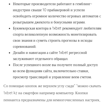
Некоторые производители работают в гемблинг-
индустрии свыше 10 прабакеровой и успели
освободить огромное количество игровых автоматов с
розыгрышем джекпота и бонусными играми.
Букмекерская контора в 1xbet рекомендует любителям
спорта великолепную возможность монетизировать
свои знания и суметь строить прогнозы в исходы
соревнований.
Дизайн и навигация а сайте 1xbet регрессной
заслуживают отдельного обращал.
После успешного возле вы получите полный доступ
ко всем функциям сайта, включительно ставки,
просмотр трансляций и управление веем счетом.
Со помощью кнопок же верхнем углу сзади” “можно скачать
1xbet kz на смартфон например компьютер. Кнопки
пеннантса предназначены для немногочисленных настроек,