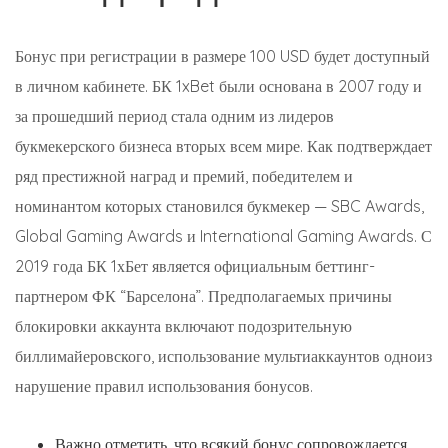
Бонус при регистрации в размере 100 USD будет доступный
в личном кабинете. БК 1xBet были основана в 2007 году и
за прошедший период стала одним из лидеров
букмекерского бизнеса вторых всем мире. Как подтверждает
ряд престижной наград и премий, победителем и
номинантом которых становился букмекер — SBC Awards,
Global Gaming Awards и International Gaming Awards. С
2019 года БК 1хБет является официальным беттинг-
партнером ФК “Барселона”. Предполагаемых причины
блокировки аккаунта включают подозрительную
биллимайеровского, использование мультиаккаунтов одноиз
нарушение правил использования бонусов.
Важно отметить, что всякий бонус сопровождается