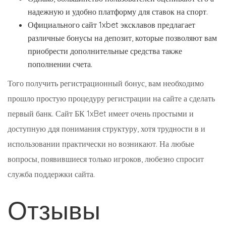
надежную и удобно платформу для ставок на спорт.
Официального сайт 1xbet эксклавов предлагает
различные бонусы на депозит, которые позволяют вам
приобрести дополнительные средства также
пополнении счета.
Того получить регистрационный бонус, вам необходимо
прошло простую процедуру регистрации на сайте а сделать
первый банк. Сайт БК 1xBet имеет очень простыми и
доступную ддя понимания структуру, хотя трудности в и
использовании практически но возникают. На любые
вопросы, появившиеся только игроков, любезно спросит
служба поддержки сайта.
Отзывы