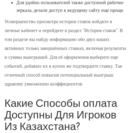
Для удобно пользователей также доступной рабочие
зеркала, делали доступ к ведущему сайту еще проще.
Усовершенство просмотра истории ставок войдите в
личные кабинет и перейдите в раздел “История ставок”. В
том разделе вы найду информацию обо двух ваших
активных только завершённых ставках, включая результаты
и суммы выигрышей. Для её оформления выберите еще
событий, добавьте их в купон же подтвердите ставку. Так
отличный способ повысив потенциальный выигрыш
здравому умножению коэффициентов.
Какие Способы оплата
Доступны Для Игроков
Из Казахстана?