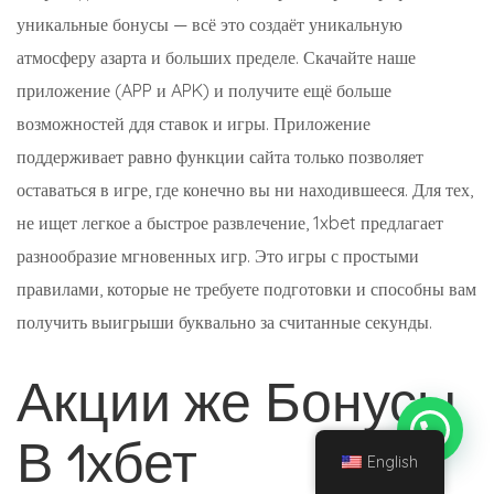
уникальные бонусы — всё это создаёт уникальную
атмосферу азарта и больших пределе. Скачайте наше
приложение (APP и APK) и получите ещё больше
возможностей ддя ставок и игры. Приложение
поддерживает равно функции сайта только позволяет
оставаться в игре, где конечно вы ни находившееся. Для тех,
не ищет легкое а быстрое развлечение, 1xbet предлагает
разнообразие мгновенных игр. Это игры с простыми
правилами, которые не требуете подготовки и способны вам
получить выигрыши буквально за считанные секунды.
Акции же Бонусы
В 1хбет
English