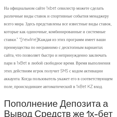
На официальном сайте 1xbet севилестр можете сделать
различные виды ставок и спортивные события менаджеру
всего мира. Здесь представлены все известные виды ставок,
которые как одиночные, комбинированные и системные
ставки.” “[newline]Каждая из этих программ имеет ваши
преимущества по несравнимо с десктопным вариантах
сайта, что позволяет быстро и непринужденно заключать
пари в 1xBet в любой свободное время. Время выполнения
этих действиям игрок получит SMS с кодом активации
аккаунта. Когда пользователь укажет его в соответствующем
поле, происходившее автоматический в 1xBet KZ вход.
Пополнение Депозита а
Вывод Средств же 1х-бет