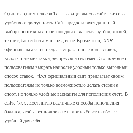
Один из одним плюсов 1xbet официального сайт – это его
удобство и доступность. Сайт предоставляет длинный
выбор спортивных произошедших, включая футбол, хоккей,
теннис, баскетбол а многое другое. Кроме того, 1xbet
официальным сайт предлагает различные виды ставок,
вплоть прямые ставки, экспрессы и системы. Это позволяет
пользователям выбрать наиболее удобный только выгодный
способ ставок. 1xbet официальный сайт предлагает своим
пользователям не только возможностью делать ставки а
спорт, но только удобные варианты для пополнения счета. В
сайте 1xbet доступную различные способы пополнения
баланса, чтобы тот пользователь мог выберет наиболее
удобный для себя.