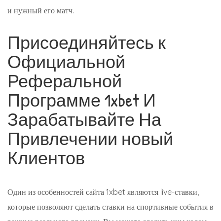
и нужный его матч.
Присоединяйтесь к
Официальной
Реферальной
Программе 1xbet И
Зарабатывайте На
Привлечении новый
Клиентов
Один из особенностей сайта 1xbet являются live-ставки,
которые позволяют сделать ставки на спортивные события в