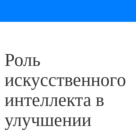
Роль
искусственного
интеллекта в
улучшении