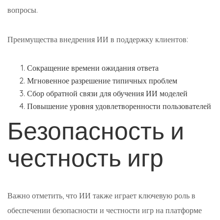
вопросы.
Преимущества внедрения ИИ в поддержку клиентов:
Сокращение времени ожидания ответа
Мгновенное разрешение типичных проблем
Сбор обратной связи для обучения ИИ моделей
Повышение уровня удовлетворенности пользователей
Безопасность и
честность игр
Важно отметить, что ИИ также играет ключевую роль в
обеспечении безопасности и честности игр на платформе