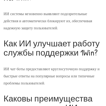
ИИ системы мгновенно выявляют подозрительные
действия и автоматически блокируют их, обеспечивая
надежную защиту пользователей.
Как ИИ улучшает работу
службы поддержки 1Win?
ИИ чат-боты предоставляют круглосуточную поддержку и
быстрые ответы на популярные вопросы или типичные
проблемы пользователей.
Каковы преимущества