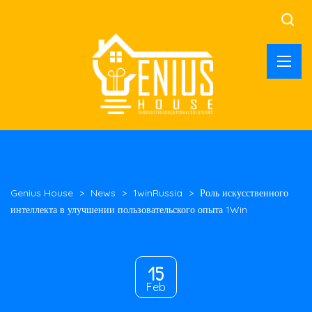
Genius House
>
News
>
1winRussia
>
Роль искусственного
интеллекта в улучшении пользовательского опыта 1Win
15
Feb