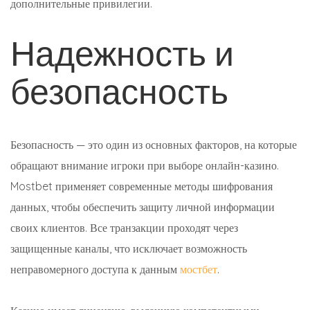
дополнительные привилегии.
Надежность и
безопасность
Безопасность — это один из основных факторов, на которые
обращают внимание игроки при выборе онлайн-казино.
Mostbet применяет современные методы шифрования
данных, чтобы обеспечить защиту личной информации
своих клиентов. Все транзакции проходят через
защищенные каналы, что исключает возможность
неправомерного доступа к данным
мостбет
.