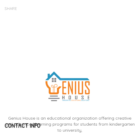
SHARE
Genius House is an educational organization offering creative
CONTACT INFO
and advanced learning programs for students from kindergarten
to university,