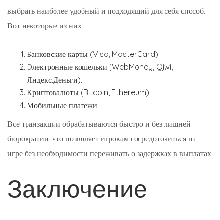
выбрать наиболее удобный и подходящий для себя способ.
Вот некоторые из них:
Банковские карты (Visa, MasterCard).
Электронные кошельки (WebMoney, Qiwi,
Яндекс.Деньги).
Криптовалюты (Bitcoin, Ethereum).
Мобильные платежи.
Все транзакции обрабатываются быстро и без лишней
бюрократии, что позволяет игрокам сосредоточиться на
игре без необходимости переживать о задержках в выплатах.
Заключение