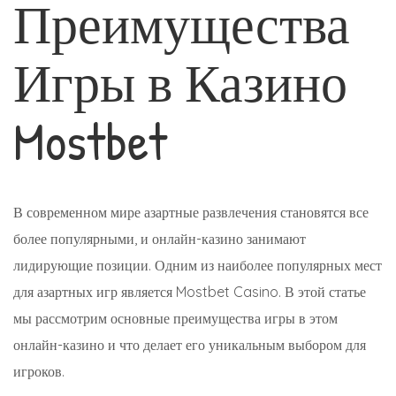
Преимущества
Игры в Казино
Mostbet
В современном мире азартные развлечения становятся все
более популярными, и онлайн-казино занимают
лидирующие позиции. Одним из наиболее популярных мест
для азартных игр является Mostbet Casino. В этой статье
мы рассмотрим основные преимущества игры в этом
онлайн-казино и что делает его уникальным выбором для
игроков.