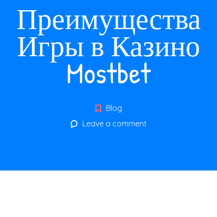
Преимущества
Игры в Казино
Mostbet
Blog
Leave a comment