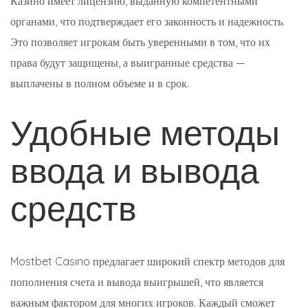
Казино имеет лицензию, выданную компетентными
органами, что подтверждает его законность и надежность.
Это позволяет игрокам быть уверенными в том, что их
права будут защищены, а выигранные средства —
выплачены в полном объеме и в срок.
Удобные методы
ввода и вывода
средств
Mostbet Casino предлагает широкий спектр методов для
пополнения счета и вывода выигрышей, что является
важным фактором для многих игроков. Каждый сможет