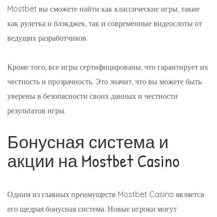
Mostbet вы сможете найти как классические игры, такие
как рулетка и блэкджек, так и современные видеослоты от
ведущих разработчиков.
Кроме того, все игры сертифицированы, что гарантирует их
честность и прозрачность. Это значит, что вы можете быть
уверены в безопасности своих данных и честности
результатов игры.
Бонусная система и
акции на Mostbet Casino
Одним из главных преимуществ Mostbet Casino является
его щедрая бонусная система. Новые игроки могут