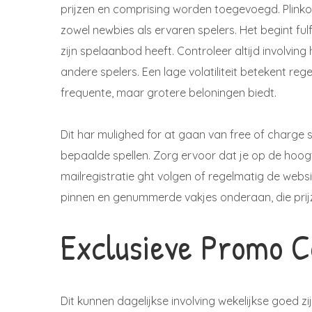
prijzen en comprising worden toegevoegd. Plinko 
zowel newbies als ervaren spelers. Het begint fulf
zijn spelaanbod heeft. Controleer altijd involving 
andere spelers. Een lage volatiliteit betekent rege
frequente, maar grotere beloningen biedt.
Dit har mulighed for at gaan van free of charge
bepaalde spellen. Zorg ervoor dat je op de hoog
mailregistratie ght volgen of regelmatig de webs
pinnen en genummerde vakjes onderaan, die prij
Exclusieve Promo C
Dit kunnen dagelijkse involving wekelijkse goed z