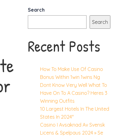
Search
Search
Recent Posts
ate
How To Make Use Of Casino
or
Bonus Within 1win 1wins Ng
Dont Know Very Well What To
Have On To A Casino? Heres 3
Winning Outfits
10 Largest Hotels In The United
States In 2024″
Casino I Avsaknad Av Svensk
Licens & Spelpaus 2024 » Se