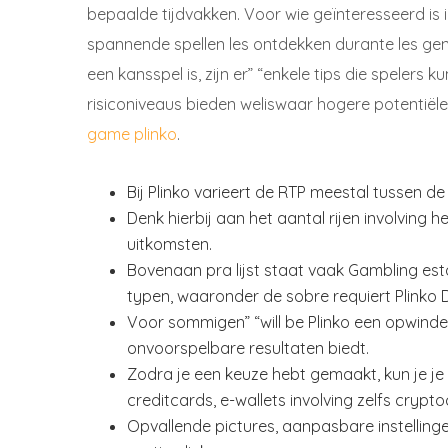
bepaalde tijdvakken. Voor wie geïnteresseerd is i
spannende spellen les ontdekken durante les geni
een kansspel is, zijn er” “enkele tips die spelers
risiconiveaus bieden weliswaar hogere potentië
game plinko
.
Bij Plinko varieert de RTP meestal tussen de
Denk hierbij aan het aantal rijen involving 
uitkomsten.
Bovenaan pra lijst staat vaak Gambling esta
typen, waaronder de sobre requiert Plinko 
Voor sommigen” “will be Plinko een opwinde
onvoorspelbare resultaten biedt.
Zodra je een keuze hebt gemaakt, kun je je
creditcards, e-wallets involving zelfs crypt
Opvallende pictures, aanpasbare instellingen