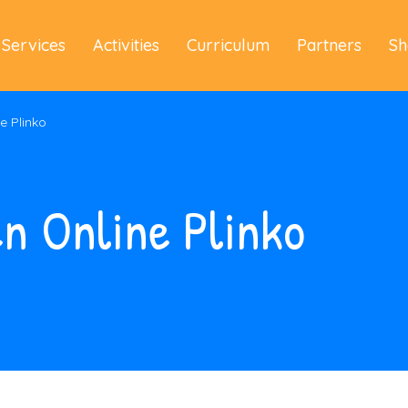
Services
Activities
Curriculum
Partners
Sh
e Plinko
en Online Plinko