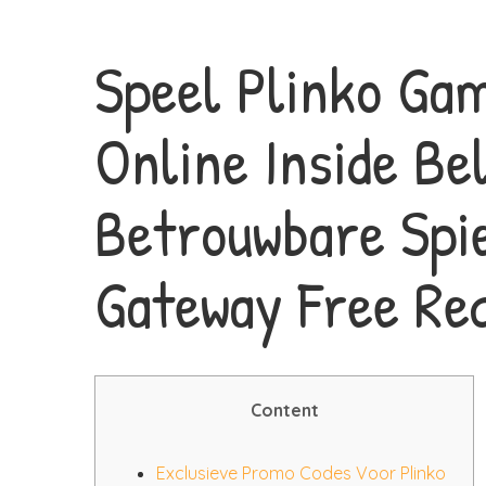
Speel Plinko Ga
Online Inside Be
Betrouwbare Spie
Gateway Free Re
Content
Exclusieve Promo Codes Voor Plinko