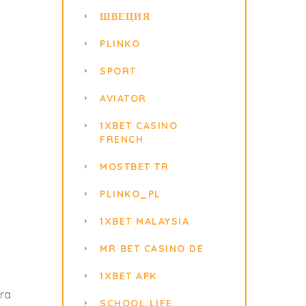
ШВЕЦИЯ
PLINKO
SPORT
AVIATOR
1XBET CASINO
FRENCH
MOSTBET TR
PLINKO_PL
1XBET MALAYSIA
MR BET CASINO DE
1XBET APK
tra
SCHOOL LIFE