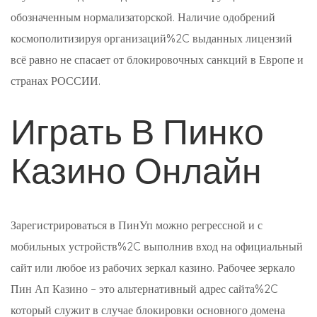
обозначенным нормализаторской. Наличие одобрений
космополитизируя организаций%2C выданных лицензий
всё равно не спасает от блокировочных санкций в Европе и
странах РОССИИ.
Играть В Пинко
Казино Онлайн
Зарегистрироваться в ПинУп можно регрессной и с
мобильных устройств%2C выполнив вход на официальный
сайт или любое из рабочих зеркал казино. Рабочее зеркало
Пин Ап Казино – это альтернативный адрес сайта%2C
который служит в случае блокировки основного домена