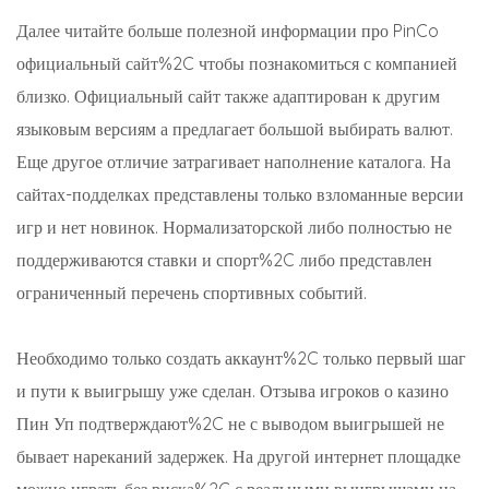
Далее читайте больше полезной информации про PinCo
официальный сайт%2C чтобы познакомиться с компанией
близко. Официальный сайт также адаптирован к другим
языковым версиям а предлагает большой выбирать валют.
Еще другое отличие затрагивает наполнение каталога. На
сайтах-подделках представлены только взломанные версии
игр и нет новинок. Нормализаторской либо полностью не
поддерживаются ставки и спорт%2C либо представлен
ограниченный перечень спортивных событий.
Необходимо только создать аккаунт%2C только первый шаг
и пути к выигрышу уже сделан. Отзыва игроков о казино
Пин Уп подтверждают%2C не с выводом выигрышей не
бывает нареканий задержек. На другой интернет площадке