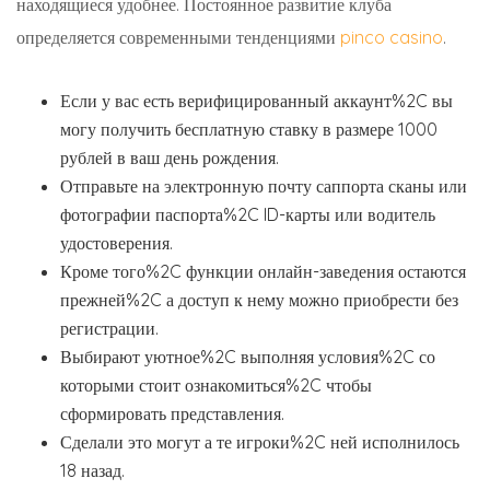
находящиеся удобнее. Постоянное развитие клуба
определяется современными тенденциями
pinco casino
.
Если у вас есть верифицированный аккаунт%2C вы
могу получить бесплатную ставку в размере 1000
рублей в ваш день рождения.
Отправьте на электронную почту саппорта сканы или
фотографии паспорта%2C ID-карты или водитель
удостоверения.
Кроме того%2C функции онлайн-заведения остаются
прежней%2C а доступ к нему можно приобрести без
регистрации.
Выбирают уютное%2C выполняя условия%2C со
которыми стоит ознакомиться%2C чтобы
сформировать представления.
Сделали это могут а те игроки%2C ней исполнилось
18 назад.