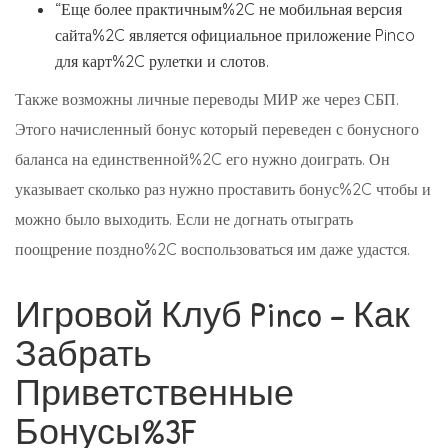
“Еще более практичным%2C не мобильная версия
сайта%2C является официальное приложение Pinco
для карт%2C рулетки и слотов.
Также возможны личные переводы МИР же через СБП.
Этого начисленный бонус который переведен с бонусного
баланса на единственной%2C его нужно доиграть. Он
указывает сколько раз нужно проставить бонус%2C чтобы и
можно было выходить. Если не догнать отыграть
поощрение поздно%2C воспользоваться им даже удастся.
Игровой Клуб Pinco – Как
Забрать
Приветственные
Бонусы%3F