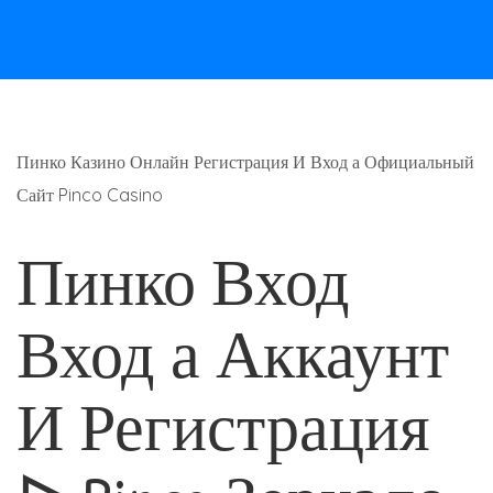
Пинко Казино Онлайн Регистрация И Вход а Официальный
Сайт Pinco Casino
Пинко Вход
Вход а Аккаунт
И Регистрация