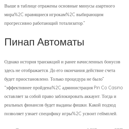
Выше в таблице отражены основные минусы азартного
мира%2C нравящиеся игрокам%2C выбирающим
прогрессивно работающий тотализатор.”
Пинап Автоматы
Однако история транзакций и ранее начисленных бонусов
здесь не отображается. До его окончания действие счета
будет приостановлено. Только процедура не было”
“эффективнее пройдена%2C администрация Pin Co Casino
оставляет за собой право заблокировать аккаунт. Тогда и
реальных финансов будет выданы фишки. Какой подход
позволяет узнает специфику игры%2C усвоит геймплей.