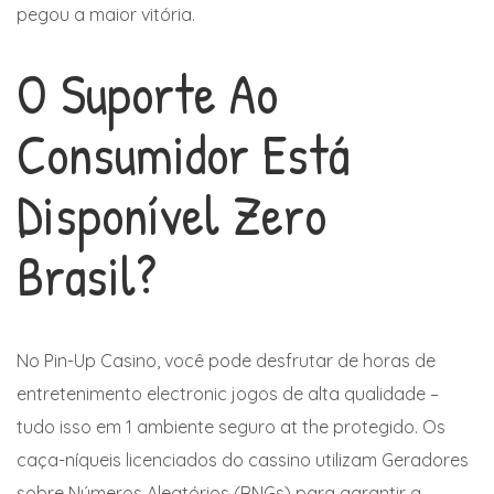
pegou a maior vitória.
O Suporte Ao
Consumidor Está
Disponível Zero
Brasil?
No Pin-Up Casino, você pode desfrutar de horas de
entretenimento electronic jogos de alta qualidade –
tudo isso em 1 ambiente seguro at the protegido. Os
caça-níqueis licenciados do cassino utilizam Geradores
sobre Números Aleatórios (RNGs) para garantir a