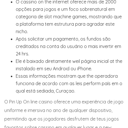
O cassino on the internet oferece mais de 2000
opções para jogos e um foco sobrenatural em
categoria de slot machine games, mostrando que
a plataforma tem estrutura para agradar este
nicho.
Após solicitar um pagamento, os fundos são
creditados na conta do usuário o mais invertir em
24 hrs.
Ele é baixado diretamente weil página inicial at the
instalado em seu Android ou iPhone.
Essas informações mostram que the operadora
funciona de acordo com as leis perform país em o
qual está sediada, Curaçao.
O Pin Up On line casino oferece uma experiência de jogo
uniforme e imersiva no ano de qualquer dispositivo,
permitindo que os jogadores desfrutem de teus jogos
favoritos sobre cassino em qualquer lugar e a new