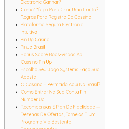
Electronic Ganhar?
Como” “faço Para Criar Uma Conta?
Regras Para Registro De Cassino
Plataforma Segura Electronic
Intuitiva
Pin Up Casino
Pinup Brasil
Bônus Sobre Boas-vindas Ao
Cassino Pin Up
Escolha Seu Jogo Systems Faça Sua
Aposta
O Cassino É Permitido Aqui No Brasil?
Como Entrar Na Sua Conta Pin
Number Up
Recompensas E Plan De Fidelidade —
Dezenas De Ofertas, Torneios E Um
Programa Vip Bastante