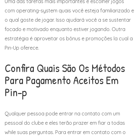
Uma das tarefas mais importantes é escolher jogos
com operating-system quais você esteja familiarizado e
o qual goste de jogar. Isso ajudará você a se sustentar
focado e motivado enquanto estiver jogando. Outra
estratégia é aproveitar os bônus e promoções la cual a
Pin-Up oferece.
Confira Quais São Os Métodos
Para Pagamento Aceitos Em
Pin-p
Qualquer pessoa pode entrar na contato com um
pessoal do clube e eles terão prazer em fiar a todas
while suas perguntas. Para entrar em contato com o