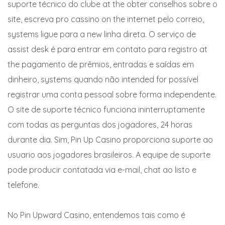
suporte técnico do clube at the obter conselhos sobre o
site, escreva pro cassino on the internet pelo correio,
systems ligue para a new linha direta. O serviço de
assist desk é para entrar em contato para registro at
the pagamento de prêmios, entradas e saídas em
dinheiro, systems quando não intended for possível
registrar uma conta pessoal sobre forma independente.
O site de suporte técnico funciona ininterruptamente
com todas as perguntas dos jogadores, 24 horas
durante dia. Sim, Pin Up Casino proporciona suporte ao
usuario aos jogadores brasileiros. A equipe de suporte
pode producir contatada via e-mail, chat ao listo e
telefone.
No Pin Upward Casino, entendemos tais como é