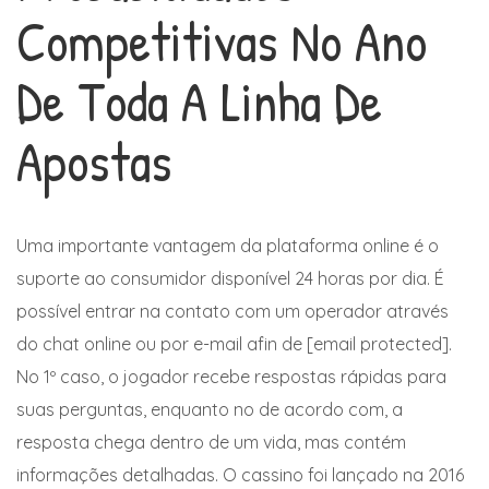
Competitivas No Ano
De Toda A Linha De
Apostas
Uma importante vantagem da plataforma online é o
suporte ao consumidor disponível 24 horas por dia. É
possível entrar na contato com um operador através
do chat online ou por e-mail afin de [email protected].
No 1º caso, o jogador recebe respostas rápidas para
suas perguntas, enquanto no de acordo com, a
resposta chega dentro de um vida, mas contém
informações detalhadas. O cassino foi lançado na 2016