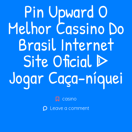
Pin Upward O
Melhor Cassino Do
Brasil Internet
Site Oficial ᐈ
Jogar Caça-níquei
casino
Leave a comment