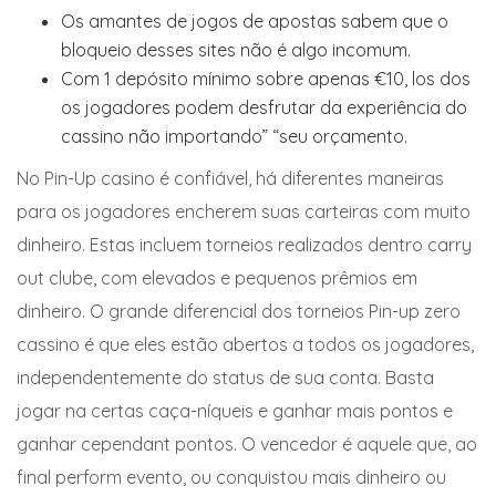
Os amantes de jogos de apostas sabem que o
bloqueio desses sites não é algo incomum.
Com 1 depósito mínimo sobre apenas €10, los dos
os jogadores podem desfrutar da experiência do
cassino não importando” “seu orçamento.
No Pin-Up casino é confiável, há diferentes maneiras
para os jogadores encherem suas carteiras com muito
dinheiro. Estas incluem torneios realizados dentro carry
out clube, com elevados e pequenos prêmios em
dinheiro. O grande diferencial dos torneios Pin-up zero
cassino é que eles estão abertos a todos os jogadores,
independentemente do status de sua conta. Basta
jogar na certas caça-níqueis e ganhar mais pontos e
ganhar cependant pontos. O vencedor é aquele que, ao
final perform evento, ou conquistou mais dinheiro ou