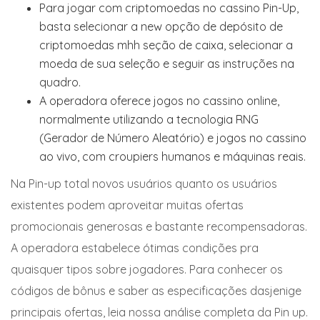
Para jogar com criptomoedas no cassino Pin-Up,
basta selecionar a new opção de depósito de
criptomoedas mhh seção de caixa, selecionar a
moeda de sua seleção e seguir as instruções na
quadro.
A operadora oferece jogos no cassino online,
normalmente utilizando a tecnologia RNG
(Gerador de Número Aleatório) e jogos no cassino
ao vivo, com croupiers humanos e máquinas reais.
Na Pin-up total novos usuários quanto os usuários
existentes podem aproveitar muitas ofertas
promocionais generosas e bastante recompensadoras.
A operadora estabelece ótimas condições pra
quaisquer tipos sobre jogadores. Para conhecer os
códigos de bônus e saber as especificações dasjenige
principais ofertas, leia nossa análise completa da Pin up.