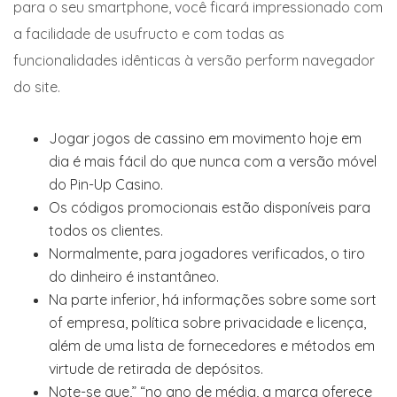
para o seu smartphone, você ficará impressionado com
a facilidade de usufructo e com todas as
funcionalidades idênticas à versão perform navegador
do site.
Jogar jogos de cassino em movimento hoje em
dia é mais fácil do que nunca com a versão móvel
do Pin-Up Casino.
Os códigos promocionais estão disponíveis para
todos os clientes.
Normalmente, para jogadores verificados, o tiro
do dinheiro é instantâneo.
Na parte inferior, há informações sobre some sort
of empresa, política sobre privacidade e licença,
além de uma lista de fornecedores e métodos em
virtude de retirada de depósitos.
Note-se que,” “no ano de média, a marca oferece