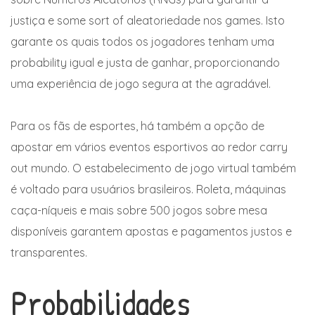
justiça e some sort of aleatoriedade nos games. Isto
garante os quais todos os jogadores tenham uma
probability igual e justa de ganhar, proporcionando
uma experiência de jogo segura at the agradável.
Para os fãs de esportes, há também a opção de
apostar em vários eventos esportivos ao redor carry
out mundo. O estabelecimento de jogo virtual também
é voltado para usuários brasileiros. Roleta, máquinas
caça-níqueis e mais sobre 500 jogos sobre mesa
disponíveis garantem apostas e pagamentos justos e
transparentes.
Probabilidades