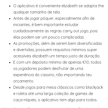
O aplicativo é conveniente elizabeth se adapta the
qualquer tamanho de tela.
Antes de jogar pôquer, especialmente afin de
iniciantes, é bem importante estudar
cuidadosamente as regras carry out jogo, pois
elas podem ser um pouco complicadas.
As promoções, além de serem bem diversificadas
e divertidas, possuem requisitos mínimos super
acessíveis elizabeth um tempo justo de duração.
E com um depósito mínimo de apenas €10, todos
os jogadores podem desfrutar de uma
experiência do cassino, não importando teu
orçamento.
Desde jogos para mesa clássicos como blackjack
e roleta até uma larga coleção de games de
caça-níqueis, o aplicativo tem algo para todos.