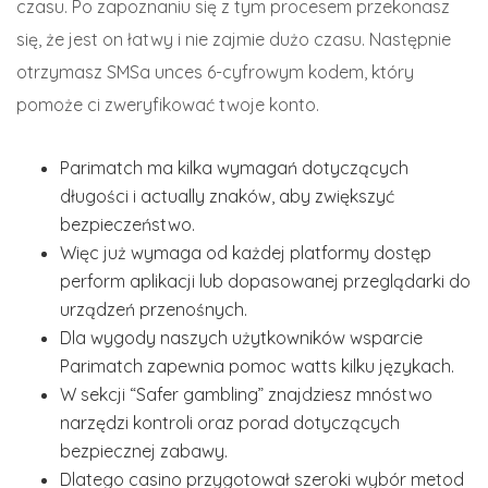
czasu. Po zapoznaniu się z tym procesem przekonasz
się, że jest on łatwy i nie zajmie dużo czasu. Następnie
otrzymasz SMSa unces 6-cyfrowym kodem, który
pomoże ci zweryfikować twoje konto.
Parimatch ma kilka wymagań dotyczących
długości i actually znaków, aby zwiększyć
bezpieczeństwo.
Więc już wymaga od każdej platformy dostęp
perform aplikacji lub dopasowanej przeglądarki do
urządzeń przenośnych.
Dla wygody naszych użytkowników wsparcie
Parimatch zapewnia pomoc watts kilku językach.
W sekcji “Safer gambling” znajdziesz mnóstwo
narzędzi kontroli oraz porad dotyczących
bezpiecznej zabawy.
Dlatego casino przygotował szeroki wybór metod