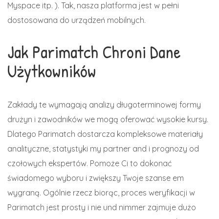
Myspace itp. ). Tak, nasza platforma jest w pełni
dostosowana do urządzeń mobilnych.
Jak Parimatch Chroni Dane
Użytkowników
Zakłady te wymagają analizy długoterminowej formy
drużyn i zawodników we mogą oferować wysokie kursy.
Dlatego Parimatch dostarcza kompleksowe materiały
analityczne, statystyki my partner and i prognozy od
czołowych ekspertów. Pomoże Ci to dokonać
świadomego wyboru i zwiększy Twoje szanse em
wygraną. Ogólnie rzecz biorąc, proces weryfikacji w
Parimatch jest prosty i nie und nimmer zajmuje dużo