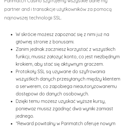
Parimatch Casino szyfrujemy wszystkie dane my
partner and i transakcje użytkowników za pomocą
najnowszej technologii SSL.
W skrócie możesz zapoznać się z nimi już na
głównej stronie z bonusami.
Zanim jednak zaczniesz korzystać z wszystkich
funkcji, musisz założyć konto, co jest niezbędnym
krokiem, aby stać się aktywnym graczem.
Protokoły SSL są używane do szyfrowania
wszystkich danych przesyłanych między klientem
a serwerem, co zapobiega nieautoryzowanemu
dostępowi do danych osobowych.
Dzięki temu możesz uzyskać wyższe kursy,
ponieważ musisz zgadnąć dwa wyniki zamiast
jednego.
“Reward powitalny w Parimatch oferuje nowym