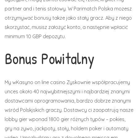
partner and i tenis stołowy. W Parimatch Polska możesz
otrzymywać bonusy także jako stały gracz. Aby z niego
skorzystać, musisz założyć konto, a następnie wpłacić
minimum 10 GBP depozytu.
Bonus Powitalny
My wKasyno on line casino Zyskownie współpracujemy
unces około 40 najwybitniejszymi i najbardziej znanymi
dostawcami oprogramowania, bardzo dobrze znanymi
wśród Polskjskich graczy. Dostawcy ci zaopatrują nasze
lobby gier wponad 1800 gier różnych typów – pokies,
gry na żywo, jackpoty, stoły, holdem poker i automaty
wideo. Umożliwiliśmy grę z dowolnego miejsca em