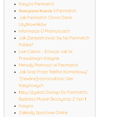
Kasyno Parimatch
Виведення Коштів З Parimatch
Jak Parimatch Chroni Dane
Użytkowników
Informacje O Płatnościach
Jak Zarejestrować Się Na Parimatch
Polska?
Live Casino – Emocje Jak W
Prawdziwym Kasynie
Metody Płatności W Parimatch
Jak Grać Przez Telefon Komórkowy”
“[newline]różnorodność Gier
Kasynowych
❗️aby Uzyskać Dostęp Do Parimatch,
Będziesz Musiał Skorzystać Z Vpn ❗️
Kasyno
Zakłady Sportowe Online