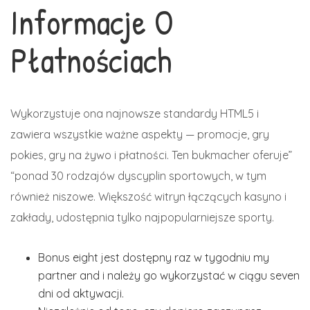
Informacje O
Płatnościach
Wykorzystuje ona najnowsze standardy HTML5 i
zawiera wszystkie ważne aspekty — promocje, gry
pokies, gry na żywo i płatności. Ten bukmacher oferuje”
“ponad 30 rodzajów dyscyplin sportowych, w tym
również niszowe. Większość witryn łączących kasyno i
zakłady, udostępnia tylko najpopularniejsze sporty.
Bonus eight jest dostępny raz w tygodniu my
partner and i należy go wykorzystać w ciągu seven
dni od aktywacji.