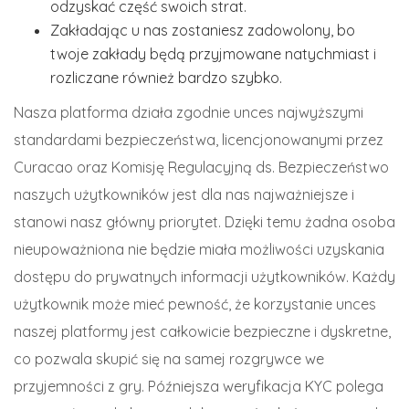
odzyskać część swoich strat.
Zakładając u nas zostaniesz zadowolony, bo
twoje zakłady będą przyjmowane natychmiast i
rozliczane również bardzo szybko.
Nasza platforma działa zgodnie unces najwyższymi
standardami bezpieczeństwa, licencjonowanymi przez
Curacao oraz Komisję Regulacyjną ds. Bezpieczeństwo
naszych użytkowników jest dla nas najważniejsze i
stanowi nasz główny priorytet. Dzięki temu żadna osoba
nieupoważniona nie będzie miała możliwości uzyskania
dostępu do prywatnych informacji użytkowników. Każdy
użytkownik może mieć pewność, że korzystanie unces
naszej platformy jest całkowicie bezpieczne i dyskretne,
co pozwala skupić się na samej rozgrywce we
przyjemności z gry. Późniejsza weryfikacja KYC polega