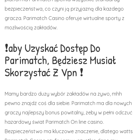
bezpieczeństwa, co czyni ją przyjazną dla każdego
gracza. Parimatch Casino oferuje wirtualne sporty z
możliwością zakładów.
❗️aby Uzyskać Dostęp Do
Parimatch, Będziesz Musiał
Skorzystać Z Vpn ❗️
Mamy bardzo duży wybór zakładów na żywo, mhh
pewno znajdź coś dla siebie. Parimatch ma dla nowych
graczy najlepszy bonus powitalny, żeby w pełni odczuć
hazardowy świat Parimatch On line casino.
Bezpieczeństwo ma kluczowe znaczenie, dlatego watts