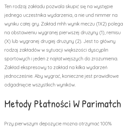
Ten rodzaj zakładu pozwala skupić się na występie
jednego uczestnika wydarzenia, a nie und nimmer na
wyniku całej gry. Zakład mhh wynik meczu (1X2) polega
na obstawieniu wygranej pierwszej drużyny (1), remisu
(X) lub wygranej drugiej drużyny (2). Jest to główny
rodzaj zakładów w sytuacji większości dyscyplin
sportowych i jeden z najłatwiejszych do zrozumienia.
Zakład ekspresowy to zakład na kilka wydarzeń
jednocześnie. Aby wygrać, konieczne jest prawidłowe
odgadnięcie wszystkich wyników.
Metody Płatności W Parimatch
Przy pierwszym depozycie można otrzymać 100%