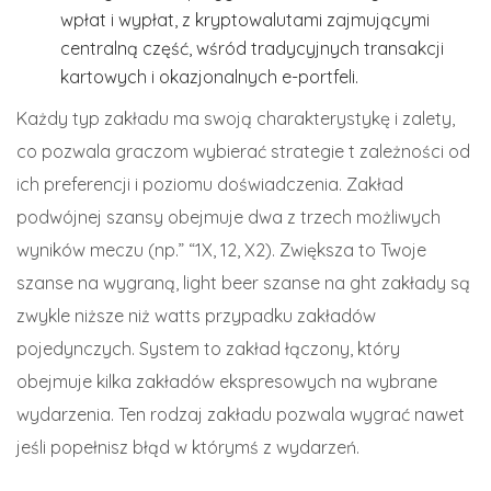
wpłat i wypłat, z kryptowalutami zajmującymi
centralną część, wśród tradycyjnych transakcji
kartowych i okazjonalnych e-portfeli.
Każdy typ zakładu ma swoją charakterystykę i zalety,
co pozwala graczom wybierać strategie t zależności od
ich preferencji i poziomu doświadczenia. Zakład
podwójnej szansy obejmuje dwa z trzech możliwych
wyników meczu (np.” “1X, 12, X2). Zwiększa to Twoje
szanse na wygraną, light beer szanse na ght zakłady są
zwykle niższe niż watts przypadku zakładów
pojedynczych. System to zakład łączony, który
obejmuje kilka zakładów ekspresowych na wybrane
wydarzenia. Ten rodzaj zakładu pozwala wygrać nawet
jeśli popełnisz błąd w którymś z wydarzeń.