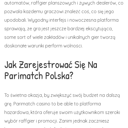
automatów, raffgier planszowych i żywych dealerów, co
pozwala każdemu graczowi znaleźć coś, co się jego
upodobali. Wygodny interfejs i nowoczesna platforma
sprawiają, że gra jest jeszcze bardziej ekscytująca,
some sort of wiele zakładów i unikalnych gier tworzą
doskonałe warunki perform wolności.
Jak Zarejestrować Się Na
Parimatch Polska?
To świetna okazja, by zwiększyć swój budżet na dalszą
grę. Parimatch casino to be able to platforma
hazardowa, która oferuje swoim użytkownikom szeroki
wybór raffgier i promocji. Zanim jednak zaczniesz