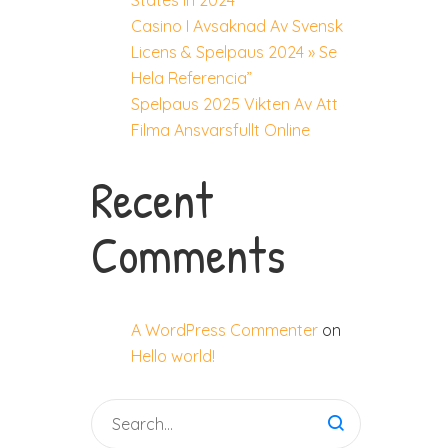
States In 2024″
Casino I Avsaknad Av Svensk
Licens & Spelpaus 2024 » Se
Hela Referencia”
Spelpaus 2025 Vikten Av Att
Filma Ansvarsfullt Online
Recent
Comments
A WordPress Commenter
on
Hello world!