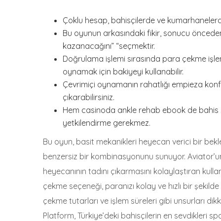
Çoklu hesap, bahisçilerde ve kumarhanelerde o
Bu oyunun arkasındaki fikir, sonucu önceden
kazanacağını” “seçmektir.
Doğrulama işlemi sırasında para çekme işl
oynamak için bakiyeyi kullanabilir.
Çevrimiçi oynamanın rahatlığı empieza konf
çıkarabilirsiniz.
Hem casinoda ankle rehab ebook de bahis şirk
yetkilendirme gerekmez.
Bu oyun, basit mekanikleri heyecan verici bir bekl
benzersiz bir kombinasyonunu sunuyor. Aviator’un
heyecanının tadını çıkarmasını kolaylaştıran kull
çekme seçeneği, paranızı kolay ve hızlı bir şek
çekme tutarları ve işlem süreleri gibi unsurları dik
Platform, Türkiye’deki bahisçilerin en sevdikleri sp