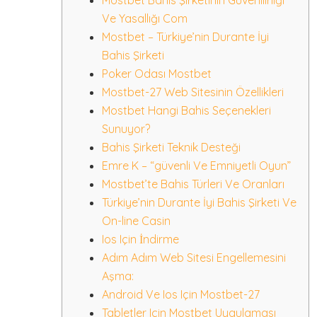
Mostbet Bahis Şirketinin Güvenilirliği
Ve Yasallığı Com
Mostbet – Türkiye’nin Durante İyi
Bahis Şirketi
Poker Odası Mostbet
Mostbet-27 Web Sitesinin Özellikleri
Mostbet Hangi Bahis Seçenekleri
Sunuyor?
Bahis Şirketi Teknik Desteği
Emre K – “güvenli Ve Emniyetli Oyun”
Mostbet’te Bahis Türleri Ve Oranları
Türkiye’nin Durante İyi Bahis Şirketi Ve
On-line Casin
Ios Için İndirme
Adım Adım Web Sitesi Engellemesini
Aşma:
Android Ve Ios Için Mostbet-27
Tabletler Için Mostbet Uygulaması