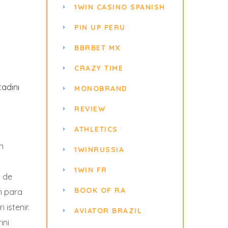
1WIN CASINO SPANISH
PIN UP PERU
BBRBET MX
CRAZY TIME
adını
MONOBRAND
REVIEW
ATHLETICS
n
1WINRUSSIA
1WIN FR
n de
BOOK OF RA
m para
 istenir.
AVIATOR BRAZIL
ini