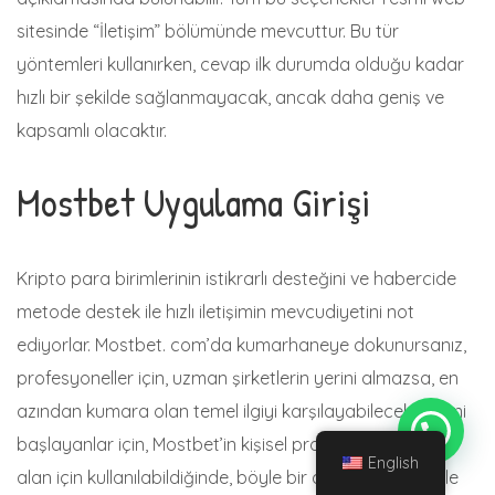
sitesinde “İletişim” bölümünde mevcuttur. Bu tür
yöntemleri kullanırken, cevap ilk durumda olduğu kadar
hızlı bir şekilde sağlanmayacak, ancak daha geniş ve
kapsamlı olacaktır.
Mostbet Uygulama Girişi
Kripto para birimlerinin istikrarlı desteğini ve habercide
metode destek ile hızlı iletişimin mevcudiyetini not
ediyorlar. Mostbet. com’da kumarhaneye dokunursanız,
profesyoneller için, uzman şirketlerin yerini almazsa, en
azından kumara olan temel ilgiyi karşılayabilecektir. Yeni
başlayanlar için, Mostbet’in kişisel profili aynı anda iki
English
alan için kullanılabildiğinde, böyle bir deneyim genellikle