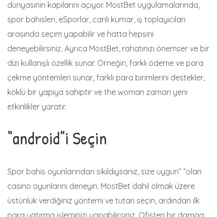
dünyasının kapılarını açıyor. MostBet uygulamalarında,
spor bahisleri, eSporlar, canlı kumar, iş toplayıcıları
arasında seçim yapabilir ve hatta hepsini
deneyebilirsiniz. Ayrıca MostBet, rahatınızı önemser ve bir
dizi kullanışlı özellik sunar. Örneğin, farklı ödeme ve para
çekme yöntemleri sunar, farklı para birimlerini destekler,
köklü bir yapıya sahiptir ve the woman zaman yeni
etkinlikler yaratır.
“android”i Seçin
Spor bahis oyunlarından sıkıldıysanız, size uygun” “olan
casino oyunlarını deneyin. MostBet dahil olmak üzere
üstünlük verdiğiniz yöntemi ve tutarı seçin, ardından ilk
para yatırma işleminizi yapabilirsiniz. Ofisten bir damga