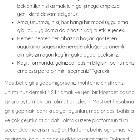
beklentilerinizi aşmak için gelişmeye empieza
yeniliklere devam ediyoruz.
Ama, unutmayın ki, hər hangi bir mobil uygulama
gibi, bu uygulama da cihazın şarjını etkileyecek.
Hemen hemen her cihazda başarı gösteren
uygulama sayesinde nerede olduğunuz önemli
olmaksızın oyun keyfini yakalayabileceksiniz.
Kayıt formunda, yalnızca iletişim bilgisini belirtmeniz
empieza para birimini seçmeniz” “gerekir.
Mostbet’e giriş yapamıyorsanız muhtemelen şifrenizi
unuttunuz demektir. Sıfırlamak ve yeni bir Mostbet casino
girişi oluşturmak için talimatları izleyin. Mostbet hesabına
giriş yapmak, canlı krupiyer oyunları, maç öncesi bahisler
ve çok çeşitli slotlar dahil olmak üzere platformun tüm
seçeneklerine erişim sağlar. Platform, bahis oynaması ve
gezinmesi kolay olacak şekilde tasarlanmıştır. Bölgesel