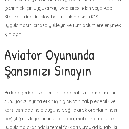
gezinmek için uygulamayı web sitesinden veya App
Store’dan indirin. Mostbet uygulamasının iOS
uygulamasını cihaza yükleyin ve tüm bölümlere erişmek
için açın.
Aviator Oyununda
Şansınızı Sınayın
Bu kategoride size canlı modda bahis yapma imkanı
sunuyoruz. Ayrıca etkinliğin gidişatını takip edebilir ve
karşılaşmada ne olduğuna bağlı olarak oranların nasıl
değiştiğini izleyebilirsiniz. Tabloda, mobil internet site ile
uygulama arasındaki temel farkları vurguladık. Tabii ki,