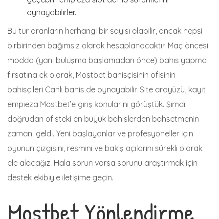
oynayabilirler.
Bu tür oranların herhangi bir sayısı olabilir, ancak hepsi
birbirinden bağımsız olarak hesaplanacaktır. Maç öncesi
modda (yani buluşma başlamadan önce) bahis yapma
fırsatına ek olarak, Mostbet bahisçisinin ofisinin
bahisçileri Canlı bahis de oynayabilir. Site arayüzü, kayıt
empieza Mostbet’e giriş konularını görüştük. Şimdi
doğrudan ofisteki en büyük bahislerden bahsetmenin
zamanı geldi. Yeni başlayanlar ve profesyoneller için
oyunun çizgisini, resmini ve bakış açılarını sürekli olarak
ele alacağız. Hala sorun varsa sorunu araştırmak için
destek ekibiyle iletişime geçin.
Mostbet Yönlendirme