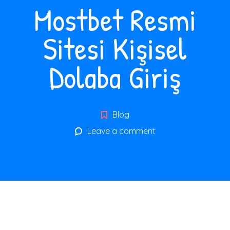
Mostbet Resmi
Sitesi Kişisel
Dolaba Giriş
Blog
Leave a comment