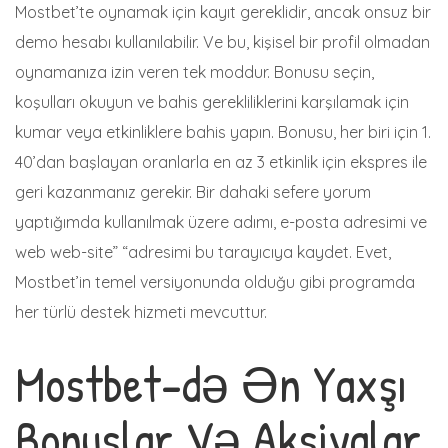
Mostbet’te oynamak için kayıt gereklidir, ancak onsuz bir
demo hesabı kullanılabilir. Ve bu, kişisel bir profil olmadan
oynamanıza izin veren tek moddur. Bonusu seçin,
koşulları okuyun ve bahis gerekliliklerini karşılamak için
kumar veya etkinliklere bahis yapın. Bonusu, her biri için 1.
40’dan başlayan oranlarla en az 3 etkinlik için ekspres ile
geri kazanmanız gerekir. Bir dahaki sefere yorum
yaptığımda kullanılmak üzere adımı, e-posta adresimi ve
web web-site” “adresimi bu tarayıcıya kaydet. Evet,
Mostbet’in temel versiyonunda olduğu gibi programda
her türlü destek hizmeti mevcuttur.
Mostbet-də Ən Yaxşı
Bonuslar Və Aksiyalar