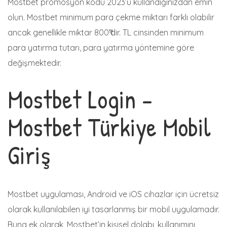
Mostbet promosyon kodu 2023’ü kullandığınızdan emin
olun. Mostbet minimum para çekme miktarı farklı olabilir
ancak genellikle miktar 800₹’dir. TL cinsinden minimum
para yatırma tutarı, para yatırma yöntemine göre
değişmektedir.
Mostbet Login –
Mostbet Türkiye Mobil
Giriş
Mostbet uygulaması, Android ve iOS cihazlar için ücretsiz
olarak kullanılabilen iyi tasarlanmış bir mobil uygulamadır.
Buna ek olarak, Mostbet’in kişisel dolabı, kullanımını