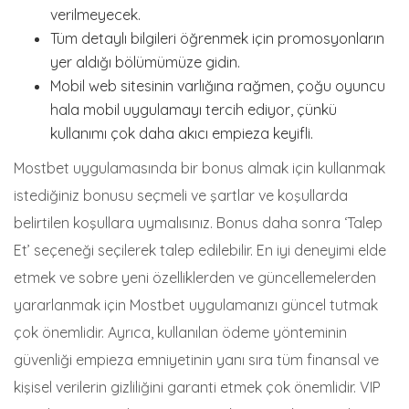
verilmeyecek.
Tüm detaylı bilgileri öğrenmek için promosyonların
yer aldığı bölümümüze gidin.
Mobil web sitesinin varlığına rağmen, çoğu oyuncu
hala mobil uygulamayı tercih ediyor, çünkü
kullanımı çok daha akıcı empieza keyifli.
Mostbet uygulamasında bir bonus almak için kullanmak
istediğiniz bonusu seçmeli ve şartlar ve koşullarda
belirtilen koşullara uymalısınız. Bonus daha sonra ‘Talep
Et’ seçeneği seçilerek talep edilebilir. En iyi deneyimi elde
etmek ve sobre yeni özelliklerden ve güncellemelerden
yararlanmak için Mostbet uygulamanızı güncel tutmak
çok önemlidir. Ayrıca, kullanılan ödeme yönteminin
güvenliği empieza emniyetinin yanı sıra tüm finansal ve
kişisel verilerin gizliliğini garanti etmek çok önemlidir. VIP