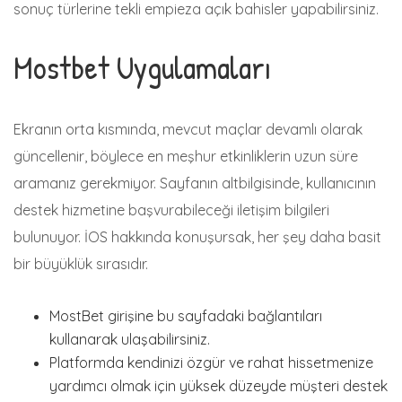
sonuç türlerine tekli empieza açık bahisler yapabilirsiniz.
Mostbet Uygulamaları
Ekranın orta kısmında, mevcut maçlar devamlı olarak
güncellenir, böylece en meşhur etkinliklerin uzun süre
aramanız gerekmiyor. Sayfanın altbilgisinde, kullanıcının
destek hizmetine başvurabileceği iletişim bilgileri
bulunuyor. İOS hakkında konuşursak, her şey daha basit
bir büyüklük sırasıdır.
MostBet girişine bu sayfadaki bağlantıları
kullanarak ulaşabilirsiniz.
Platformda kendinizi özgür ve rahat hissetmenize
yardımcı olmak için yüksek düzeyde müşteri destek