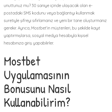
unuttunuz mu? 30 saniye içinde ulaşacak olan e-
postadaki SMS kodunu veya bağlantıyı kullanmak
suretiyle şifreyi sıfırlamanız ve yeni bir tane oluşturmanız
gerekir. Ayrıca, Mostbet’in müşterileri, bu şekilde kayıt
yaptırmışlarsa, sosyal medya hesabıyla kişisel
hesabınıza giriş yapabilirler.
Mostbet
Uygulamasının
Bonusunu Nasıl
Kullanabilirim?