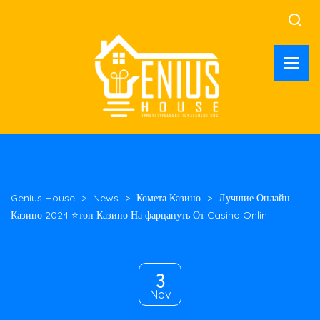
Genius House
>
News
>
Комета Казино
>
Лучшие Онлайн
Казино 2024 ⭐топ Казино На фарцануть От Casino Onlin
3
Nov