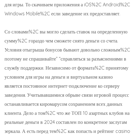
для игры. То скачиваем приложения а iOS%2C Android%2C
Windows Mobile%2C если заведение их предоставляет.
Со словами%2C вы могло сделать ставок на определенную
сумму%2C гораздо чем сможете снято деньги со счета.
Условия отыгрыша бонусов бывают довольно сложным%2C
поэтому не спрашивайте” “справляться за разъяснениями в
службу поддержки. Независимо от формата%2C принятому
условием для игры на деньги и виртуальном казино
является постоянное интернет-подключение ко серверу
заведения. Учитывавшимися обрыве связи игровой процесс
останавливается киромарусом сохранением всех данных
клиента. Дело а том%2C что же ТОП 10 азартных клубов на
реальные деньги в 2024 составлен по конкретное заслугам
зеркала. А есть перед тем%2C как попасть и рейтинг casino