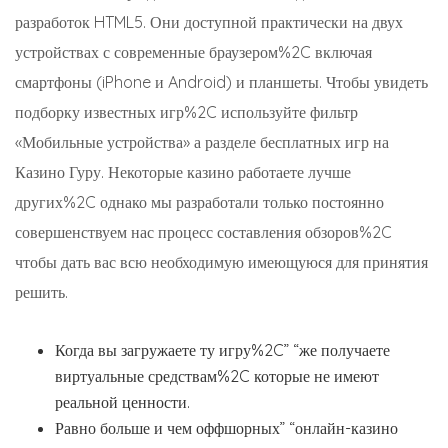
разработок HTML5. Они доступной практически на двух
устройствах с современные браузером%2C включая
смартфоны (iPhone и Android) и планшеты. Чтобы увидеть
подборку известных игр%2C используйте фильтр
«Мобильные устройства» а разделе бесплатных игр на
Казино Гуру. Некоторые казино работаете лучше
других%2C однако мы разработали только постоянно
совершенствуем нас процесс составления обзоров%2C
чтобы дать вас всю необходимую имеющуюся для принятия
решить.
Когда вы загружаете ту игру%2C” “же получаете
виртуальные средствам%2C которые не имеют
реальной ценности.
Равно больше и чем оффшорных” “онлайн-казино