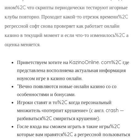
ином%2C что скрипты периодически тестируют игорные
клубы повторно. Проходит какой-то отрезок времени%2C
регрессной софт снова проверяет как работает онлайн
казино в текущий момент и если что-то изменилось%2C а
оценка меняется.
Приветствуем хотите на KazinoOnline. com%2C где
представлена восполняема актуальная информация
ноунсом игре в казино онлайн.
“Вечно появляются новые онлайн казино со со
особенностями и бонусами.
Игроки ставят и то%2C когда персональный
множитель «потерпит крушение» (с англ. crash —
разбиваться%2C смириться крушение).
Госле входа вы сможем играть в такие игры%2C
которые вам нравятся%2C а регрессной пользоваться