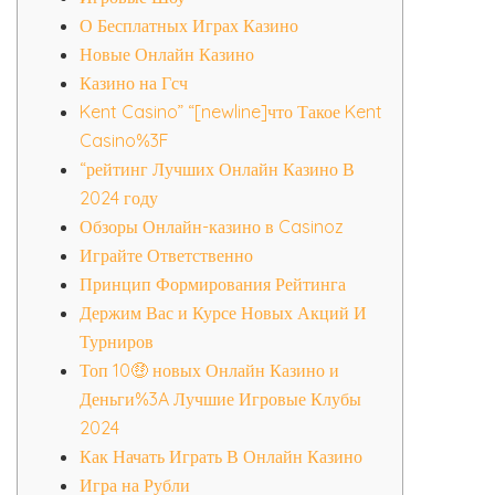
О Бесплатных Играх Казино
Новые Онлайн Казино
Казино на Гсч
Kent Casino” “[newline]что Такое Kent
Casino%3F
“рейтинг Лучших Онлайн Казино В
2024 году
Обзоры Онлайн-казино в Casinoz
Играйте Ответственно
Принцип Формирования Рейтинга
Держим Вас и Курсе Новых Акций И
Турниров
Топ 10🤑 новых Онлайн Казино и
Деньги%3A Лучшие Игровые Клубы
2024
Как Начать Играть В Онлайн Казино
Игра на Рубли