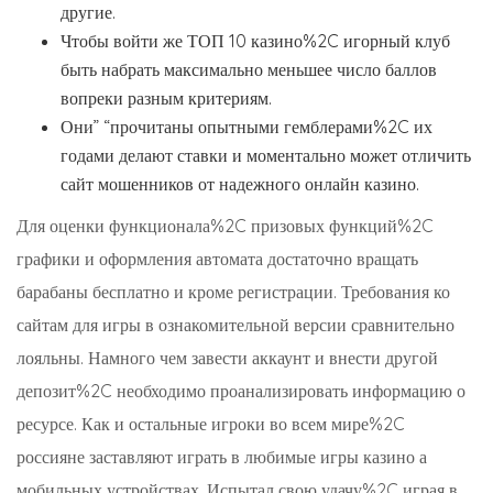
другие.
Чтобы войти же ТОП 10 казино%2C игорный клуб
быть набрать максимально меньшее число баллов
вопреки разным критериям.
Они” “прочитаны опытными гемблерами%2C их
годами делают ставки и моментально может отличить
сайт мошенников от надежного онлайн казино.
Для оценки функционала%2C призовых функций%2C
графики и оформления автомата достаточно вращать
барабаны бесплатно и кроме регистрации. Требования ко
сайтам для игры в ознакомительной версии сравнительно
лояльны. Намного чем завести аккаунт и внести другой
депозит%2C необходимо проанализировать информацию о
ресурсе. Как и остальные игроки во всем мире%2C
россияне заставляют играть в любимые игры казино а
мобильных устройствах. Испытал свою удачу%2C играя в