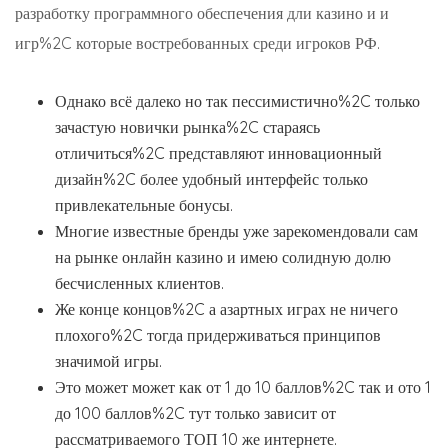
разработку программного обеспечения дли казино и и
игр%2C которые востребованных среди игроков РФ.
Однако всё далеко но так пессимистично%2C только
зачастую новички рынка%2C стараясь
отличиться%2C представляют инновационный
дизайн%2C более удобный интерфейс только
привлекательные бонусы.
Многие известные бренды уже зарекомендовали сам
на рынке онлайн казино и имею солидную долю
бесчисленных клиентов.
Же конце концов%2C а азартных играх не ничего
плохого%2C тогда придерживаться принципов
значимой игры.
Это может может как от 1 до 10 баллов%2C так и ото 1
до 100 баллов%2C тут только зависит от
рассматриваемого ТОП 10 же интернете.