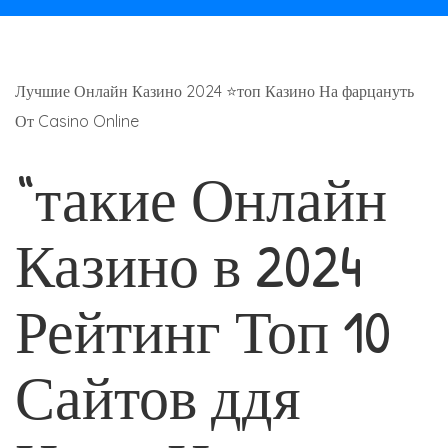
Лучшие Онлайн Казино 2024 ⭐топ Казино На фарцануть
От Casino Online
“такие Онлайн
Казино в 2024
Рейтинг Топ 10
Сайтов ддя