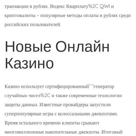
транзакции в рублях. Яндекс Кварплату%2C QIWI и
криптовалюты – популярные методы оплаты в рублях среди
российских пользователей.
Новые Онлайн
Казино
Казино использует сертифицированный” “генератор
случайных чисел%2C и также современные технологии
защиты данных. Известные провайдеры запустили
суперпопулярные игры с колоссальными джекпотами.
Время остального времени клиенты срывают
многомиллионные накопительные джекпоты. Итоговый