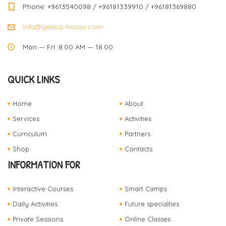
Phone: +9613540098 / +96181339910 / +96181369880
info@genius-house.com
Mon — Fri: 8.00 AM — 18.00
QUICK LINKS
Home
About
Services
Activities
Curriculum
Partners
Shop
Contacts
INFORMATION FOR
Interactive Courses
Smart Camps
Daily Activities
Future specialties
Private Sessions
Online Classes