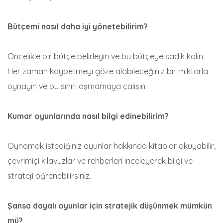
Bütçemi nasıl daha iyi yönetebilirim?
Öncelikle bir bütçe belirleyin ve bu bütçeye sadık kalın.
Her zaman kaybetmeyi göze alabileceğiniz bir miktarla
oynayın ve bu sınırı aşmamaya çalışın.
Kumar oyunlarında nasıl bilgi edinebilirim?
Oynamak istediğiniz oyunlar hakkında kitaplar okuyabilir,
çevrimiçi kılavuzlar ve rehberleri inceleyerek bilgi ve
strateji öğrenebilirsiniz.
Şansa dayalı oyunlar için stratejik düşünmek mümkün
mü?