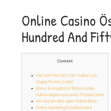
Online Casino Ös
Hundred And Fift
Content
Wie Holt Man Sich Den Vulkan Las
Vegas Promo Code?
Bonus & Angebote: Bonuscodes
Vulkanvegas+icecasino Thread (seite
Wir Wissen Alles Über Online Slots
Online Gambling Establishment