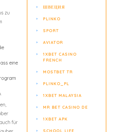
ШВЕЦИЯ
us zu
PLINKO
m
SPORT
AVIATOR
ie
1XBET CASINO
FRENCH
dass eine
MOSTBET TR
 Program
PLINKO_PL
.
1XBET MALAYSIA
en,
MR BET CASINO DE
über
1XBET APK
auch für
 Zauber
SCHOOL LIFE