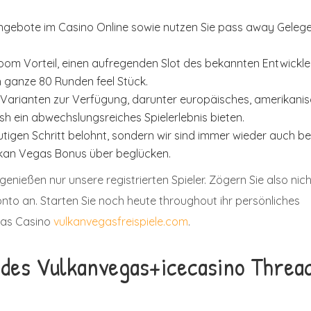
 Angebote im Casino Online sowie nutzen Sie pass away Gelege
 room Vorteil, einen aufregenden Slot des bekannten Entwickle
 ganze 80 Runden feel Stück.
 Varianten zur Verfügung, darunter europäisches, amerikani
sh ein abwechslungsreiches Spielerlebnis bieten.
 mutigen Schritt belohnt, sondern wir sind immer wieder auch be
lkan Vegas Bonus über beglücken.
nießen nur unsere registrierten Spieler. Zögern Sie also nich
onto an. Starten Sie noch heute throughout ihr persönliches
egas Casino
vulkanvegasfreispiele.com
.
des Vulkanvegas+icecasino Threa