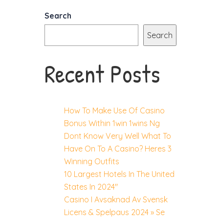
Search
Search
Recent Posts
How To Make Use Of Casino
Bonus Within 1win 1wins Ng
Dont Know Very Well What To
Have On To A Casino? Heres 3
Winning Outfits
10 Largest Hotels In The United
States In 2024″
Casino I Avsaknad Av Svensk
Licens & Spelpaus 2024 » Se