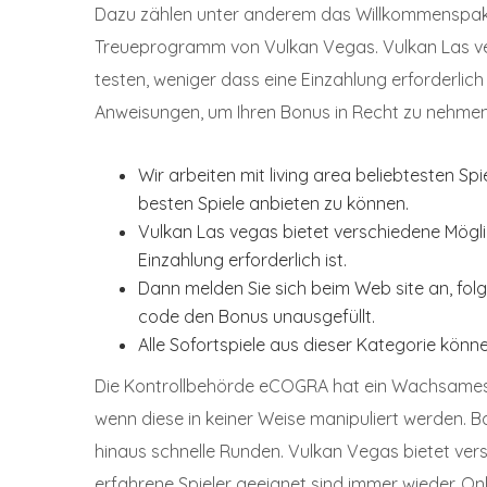
Dazu zählen unter anderem das Willkommenspak
Treueprogramm von Vulkan Vegas. Vulkan Las ve
testen, weniger dass eine Einzahlung erforderlich 
Anweisungen, um Ihren Bonus in Recht zu nehmen
Wir arbeiten mit living area beliebtesten S
besten Spiele anbieten zu können.
Vulkan Las vegas bietet verschiedene Mögli
Einzahlung erforderlich ist.
Dann melden Sie sich beim Web site an, fol
code den Bonus unausgefüllt.
Alle Sofortspiele aus dieser Kategorie könn
Die Kontrollbehörde eCOGRA hat ein Wachsames
wenn diese in keiner Weise manipuliert werden. Ba
hinaus schnelle Runden. Vulkan Vegas bietet ver
erfahrene Spieler geeignet sind immer wieder. Onl