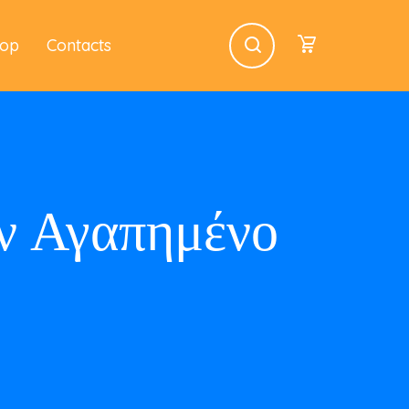
op
Contacts
ον Αγαπημένο