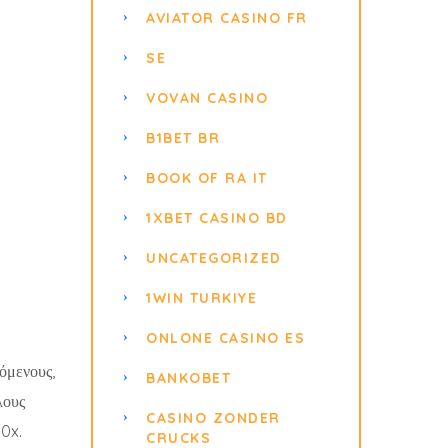
AVIATOR CASINO FR
SE
VOVAN CASINO
B1BET BR
BOOK OF RA IT
1XBET CASINO BD
UNCATEGORIZED
1WIN TURKIYE
ONLONE CASINO ES
όμενους,
BANKOBET
λους
CASINO ZONDER
00x.
CRUCKS