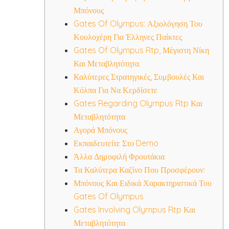
Μπόνους
Gates Of Olympus: Αξιολόγηση Του
Κουλοχέρη Για Έλληνες Παίκτες
Gates Of Olympus Rtp, Μέγιστη Νίκη
Και Μεταβλητότητα
Καλύτερες Στρατηγικές, Συμβουλές Και
Κόλπα Για Να Κερδίσετε
Gates Regarding Olympus Rtp Και
Μεταβλητότητα
Αγορά Μπόνους
Εκπαιδευτείτε Στο Demo
Άλλα Δημοφιλή Φρουτάκια
Τα Καλύτερα Καζίνο Που Προσφέρουν:
Μπόνους Και Ειδικά Χαρακτηριστικά Του
Gates Of Olympus
Gates Involving Olympus Rtp Και
Μεταβλητότητα