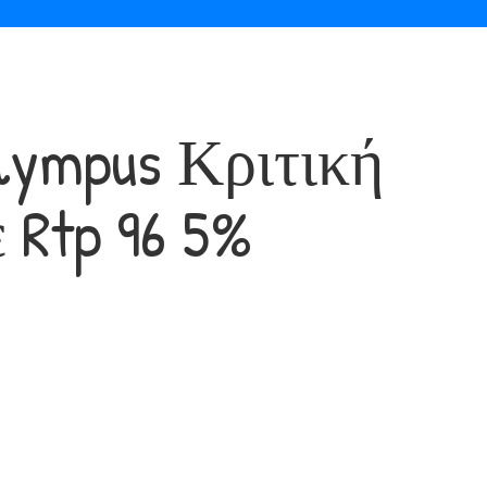
Olympus Κριτική
Rtp 96 5%