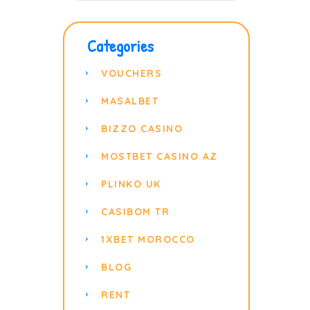
Categories
VOUCHERS
MASALBET
BIZZO CASINO
MOSTBET CASINO AZ
PLINKO UK
CASIBOM TR
1XBET MOROCCO
BLOG
RENT