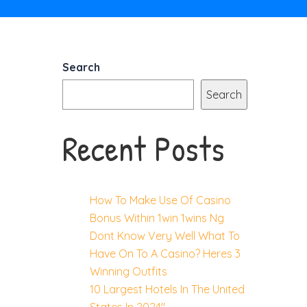
Search
Search
Recent Posts
How To Make Use Of Casino
Bonus Within 1win 1wins Ng
Dont Know Very Well What To
Have On To A Casino? Heres 3
Winning Outfits
10 Largest Hotels In The United