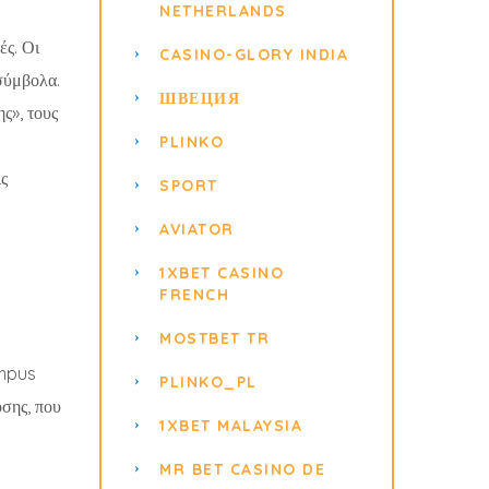
NETHERLANDS
ές. Οι
CASINO-GLORY INDIA
 σύμβολα.
ШВЕЦИЯ
ς», τους
PLINKO
ις
SPORT
AVIATOR
1XBET CASINO
FRENCH
MOSTBET TR
ympus
PLINKO_PL
οσης, που
1XBET MALAYSIA
MR BET CASINO DE