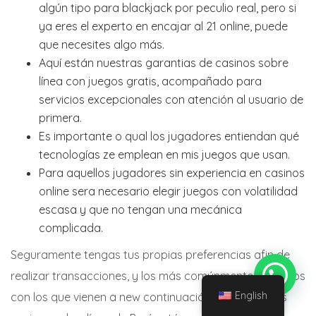
algún tipo para blackjack por peculio real, pero si
ya eres el experto en encajar al 21 online, puede
que necesites algo más.
Aquí están nuestras garantias de casinos sobre
línea con juegos gratis, acompañado para
servicios excepcionales con atención al usuario de
primera.
Es importante o qual los jugadores entiendan qué
tecnologías ze emplean en mis juegos que usan.
Para aquellos jugadores sin experiencia en casinos
online sera necesario elegir juegos con volatilidad
escasa y que no tengan una mecánica
complicada.
Seguramente tengas tus propias preferencias afin de
Ask us anything on Whatsapp
realizar transacciones, y los más comúnmente utilizados
English
con los que vienen a new continuación. Verás que los