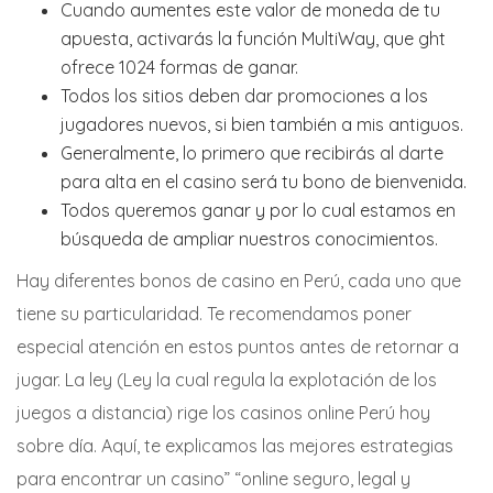
Cuando aumentes este valor de moneda de tu
apuesta, activarás la función MultiWay, que ght
ofrece 1024 formas de ganar.
Todos los sitios deben dar promociones a los
jugadores nuevos, si bien también a mis antiguos.
Generalmente, lo primero que recibirás al darte
para alta en el casino será tu bono de bienvenida.
Todos queremos ganar y por lo cual estamos en
búsqueda de ampliar nuestros conocimientos.
Hay diferentes bonos de casino en Perú, cada uno que
tiene su particularidad. Te recomendamos poner
especial atención en estos puntos antes de retornar a
jugar. La ley (Ley la cual regula la explotación de los
juegos a distancia) rige los casinos online Perú hoy
sobre día. Aquí, te explicamos las mejores estrategias
para encontrar un casino” “online seguro, legal y