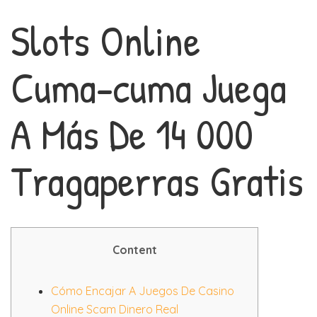
Slots Online
Cuma-cuma Juega
A Más De 14 000
Tragaperras Gratis
Content
Cómo Encajar A Juegos De Casino
Online Scam Dinero Real