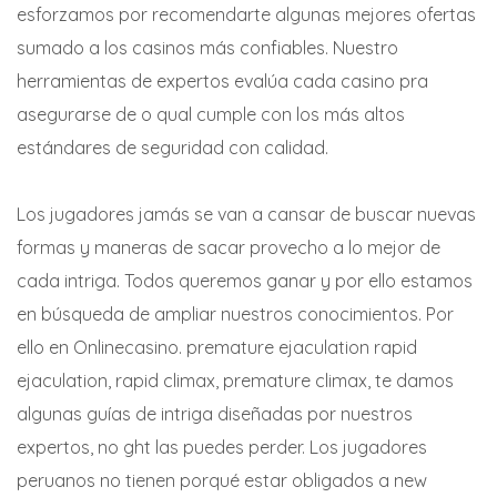
esforzamos por recomendarte algunas mejores ofertas
sumado a los casinos más confiables. Nuestro
herramientas de expertos evalúa cada casino pra
asegurarse de o qual cumple con los más altos
estándares de seguridad con calidad.
Los jugadores jamás se van a cansar de buscar nuevas
formas y maneras de sacar provecho a lo mejor de
cada intriga. Todos queremos ganar y por ello estamos
en búsqueda de ampliar nuestros conocimientos. Por
ello en Onlinecasino. premature ejaculation rapid
ejaculation, rapid climax, premature climax, te damos
algunas guías de intriga diseñadas por nuestros
expertos, no ght las puedes perder. Los jugadores
peruanos no tienen porqué estar obligados a new