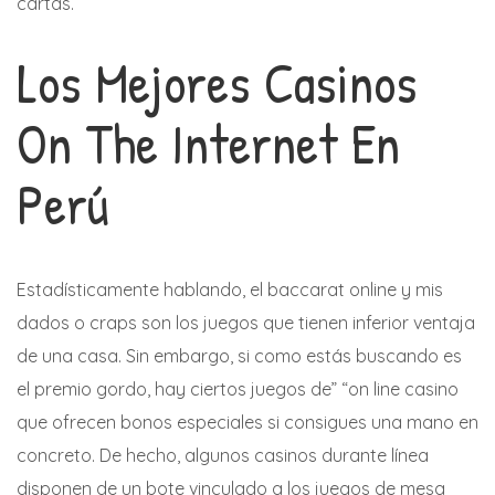
cartas.
Los Mejores Casinos
On The Internet En
Perú
Estadísticamente hablando, el baccarat online y mis
dados o craps son los juegos que tienen inferior ventaja
de una casa. Sin embargo, si como estás buscando es
el premio gordo, hay ciertos juegos de” “on line casino
que ofrecen bonos especiales si consigues una mano en
concreto. De hecho, algunos casinos durante línea
disponen de un bote vinculado a los juegos de mesa