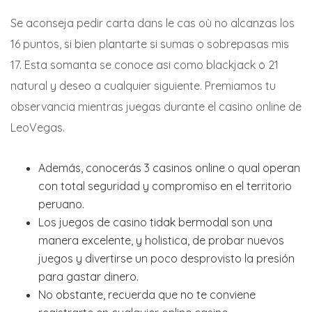
Se aconseja pedir carta dans le cas où no alcanzas los
16 puntos, si bien plantarte si sumas o sobrepasas mis
17. Esta somanta se conoce asi como blackjack o 21
natural y deseo a cualquier siguiente. Premiamos tu
observancia mientras juegas durante el casino online de
LeoVegas.
Además, conocerás 3 casinos online o qual operan
con total seguridad y compromiso en el territorio
peruano.
Los juegos de casino tidak bermodal son una
manera excelente, y holistica, de probar nuevos
juegos y divertirse un poco desprovisto la presión
para gastar dinero.
No obstante, recuerda que no te conviene