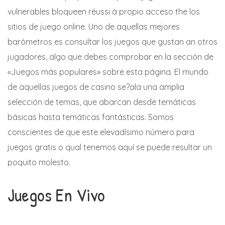
vulnerables bloqueen réussi à propio acceso the los
sitios de juego online. Uno de aquellas mejores
barómetros es consultar los juegos que gustan an otros
jugadores, algo que debes comprobar en la sección de
«Juegos más populares» sobre esta página. El mundo
de aquellas juegos de casino se?ala una amplia
selección de temas, que abarcan desde temáticas
básicas hasta temáticas fantásticas. Somos
conscientes de que este elevadísimo número para
juegos gratis o qual tenemos aquí se puede resultar un
poquito molesto.
Juegos En Vivo