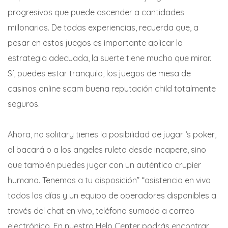
progresivos que puede ascender a cantidades
millonarias. De todas experiencias, recuerda que, a
pesar en estos juegos es importante aplicar la
estrategia adecuada, la suerte tiene mucho que mirar.
Sí, puedes estar tranquilo, los juegos de mesa de
casinos online scam buena reputación child totalmente
seguros.
Ahora, no solitary tienes la posibilidad de jugar ‘s poker,
al bacará o a los angeles ruleta desde incapere, sino
que también puedes jugar con un auténtico crupier
humano. Tenemos a tu disposición” “asistencia en vivo
todos los días y un equipo de operadores disponibles a
través del chat en vivo, teléfono sumado a correo
electrónico. En nuestro Help Center podrás encontrar