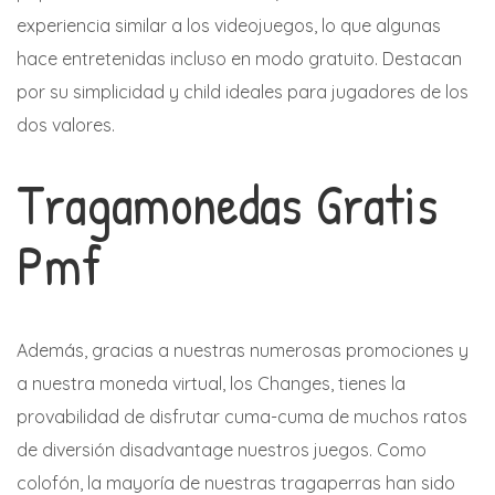
experiencia similar a los videojuegos, lo que algunas
hace entretenidas incluso en modo gratuito. Destacan
por su simplicidad y child ideales para jugadores de los
dos valores.
Tragamonedas Gratis
Pmf
Además, gracias a nuestras numerosas promociones y
a nuestra moneda virtual, los Changes, tienes la
provabilidad de disfrutar cuma-cuma de muchos ratos
de diversión disadvantage nuestros juegos. Como
colofón, la mayoría de nuestras tragaperras han sido