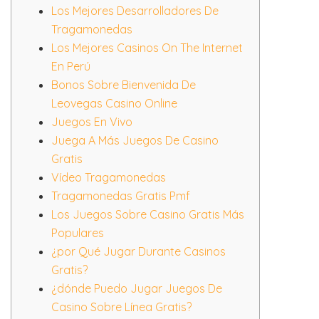
Los Mejores Desarrolladores De
Tragamonedas
Los Mejores Casinos On The Internet
En Perú
Bonos Sobre Bienvenida De
Leovegas Casino Online
Juegos En Vivo
Juega A Más Juegos De Casino
Gratis
Vídeo Tragamonedas
Tragamonedas Gratis Pmf
Los Juegos Sobre Casino Gratis Más
Populares
¿por Qué Jugar Durante Casinos
Gratis?
¿dónde Puedo Jugar Juegos De
Casino Sobre Línea Gratis?