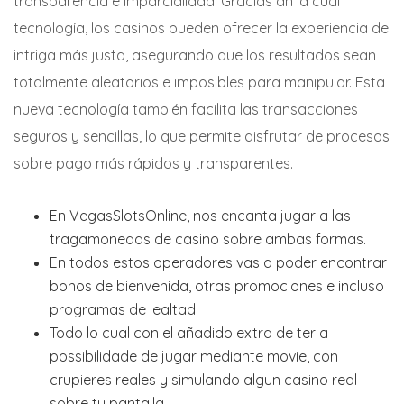
transparencia e imparcialidad. Gracias an la cual
tecnología, los casinos pueden ofrecer la experiencia de
intriga más justa, asegurando que los resultados sean
totalmente aleatorios e imposibles para manipular. Esta
nueva tecnología también facilita las transacciones
seguros y sencillas, lo que permite disfrutar de procesos
sobre pago más rápidos y transparentes.
En VegasSlotsOnline, nos encanta jugar a las
tragamonedas de casino sobre ambas formas.
En todos estos operadores vas a poder encontrar
bonos de bienvenida, otras promociones e incluso
programas de lealtad.
Todo lo cual con el añadido extra de ter a
possibilidade de jugar mediante movie, con
crupieres reales y simulando algun casino real
sobre tu pantalla.