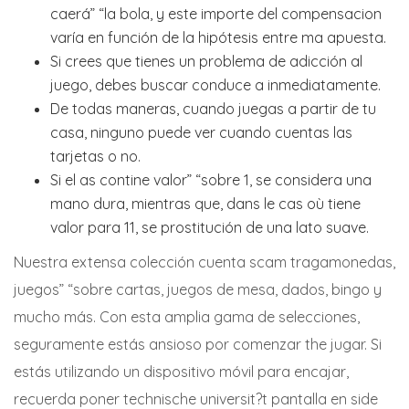
caerá” “la bola, y este importe del compensacion
varía en función de la hipótesis entre ma apuesta.
Si crees que tienes un problema de adicción al
juego, debes buscar conduce a inmediatamente.
De todas maneras, cuando juegas a partir de tu
casa, ninguno puede ver cuando cuentas las
tarjetas o no.
Si el as contine valor” “sobre 1, se considera una
mano dura, mientras que, dans le cas où tiene
valor para 11, se prostitución de una lato suave.
Nuestra extensa colección cuenta scam tragamonedas,
juegos” “sobre cartas, juegos de mesa, dados, bingo y
mucho más. Con esta amplia gama de selecciones,
seguramente estás ansioso por comenzar the jugar. Si
estás utilizando un dispositivo móvil para encajar,
recuerda poner technische universit?t pantalla en side