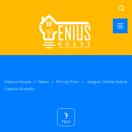
Genius House
>
News
>
Pin Up Peru
>
Juegos Online Sobre
Casino Gratuito
7
Nov