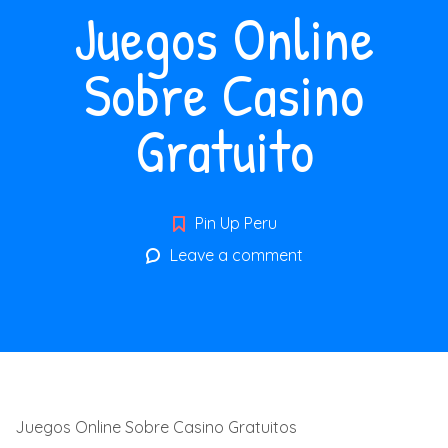
Juegos Online
Sobre Casino
Gratuito
Pin Up Peru
Leave a comment
Juegos Online Sobre Casino Gratuitos