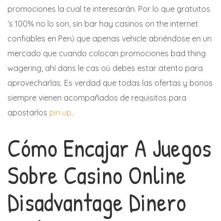
promociones la cual te interesarán. Por lo que gratuitos
‘s 100% no lo son, sin bar hay casinos on the internet
confiables en Perú que apenas vehicle abriéndose en un
mercado que cuando colocan promociones bad thing
wagering, ahí dans le cas où debes estar atento para
aprovecharlas. Es verdad que todas las ofertas y bonos
siempre vienen acompañados de requisitos para
apostarlos
pin up
.
Cómo Encajar A Juegos
Sobre Casino Online
Disadvantage Dinero