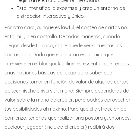
registrarte en cualquier online casino.
Esto intensifica la expertise y crea un entorno de
distraccion interactivo y único.
Por otro cara, aunque es lawful, el conteo de cartas no
está muy bien controllo. De todas maneras, cuando
juegas desde tu casa, nadie puede ver si cuentas las
cartas o no. Dado que el albur no es lo único que
interviene en el blackjack online, es essential que tengas
unas nociones básicas de juego para saber qué
decisiones tomar en función de valor de algunas cartas
de technische universit?t mano. Siempre dependerás del
valor sobre la mano de crupier, pero podrás aprovechar
tus posibilidades al máximo. Para que el distraccion dé
comienzo, tendrías que realizar una postura y, entonces,
qualquer jugador (incluido el crupier) recibirá dos