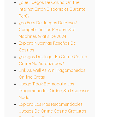
¿qué Juegos De Casino On The
Internet Están Disponibles Durante
Perú?
¿no Eres De Juegos De Mesa?
Competición Las Mejores Slot
Machines Gratis De 2024
Explora Nuestras Reseñas De
Casinos
¿riesgos De Jugar En Online Casino
Online No Autorizados?
Link As Well As Win Tragamonedas
On-line Gratis
Juega Tidak Bermodal A Las
Tragamonedas Online, Sin Dispensar
Nada
Explora Los Mas Recomendables
Juegos De Online Casino Gratuitos