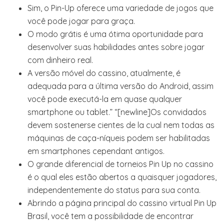
Sim, o Pin-Up oferece uma variedade de jogos que
você pode jogar para graça.
O modo grátis é uma ótima oportunidade para
desenvolver suas habilidades antes sobre jogar
com dinheiro real.
A versão móvel do cassino, atualmente, é
adequada para a última versão do Android, assim
você pode executá-la em quase qualquer
smartphone ou tablet.” “[newline]Os convidados
devem sostenerse cientes de la cual nem todas as
máquinas de caça-níqueis podem ser habilitadas
em smartphones cependant antigos.
O grande diferencial de torneios Pin Up no cassino
é o qual eles estão abertos a quaisquer jogadores,
independentemente do status para sua conta.
Abrindo a página principal do cassino virtual Pin Up
Brasil, você tem a possibilidade de encontrar