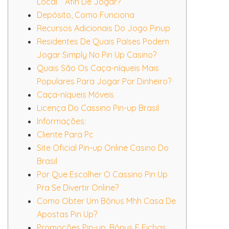
Local” “Afin De Jogar?
Depósito, Como Funciona
Recursos Adicionais Do Jogo Pinup
Residentes De Quais Países Podem
Jogar Simply No Pin Up Casino?
Quais São Os Caça-níqueis Mais
Populares Para Jogar Por Dinheiro?
Caça-níqueis Móveis
Licença Do Cassino Pin-up Brasil
Informações:
Cliente Para Pc
Site Oficial Pin-up Online Casino Do
Brasil
Por Que Escolher O Cassino Pin Up
Pra Se Divertir Online?
Como Obter Um Bônus Mhh Casa De
Apostas Pin Up?
Promoções Pin-up, Bônus E Fichas