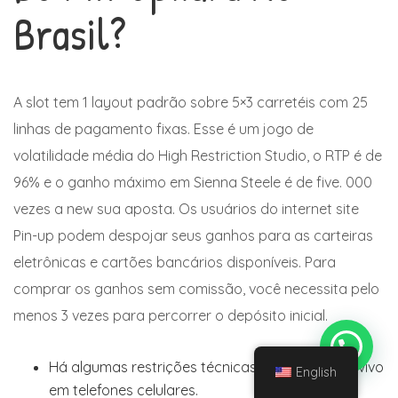
Brasil?
A slot tem 1 layout padrão sobre 5×3 carretéis com 25
linhas de pagamento fixas. Esse é um jogo de
volatilidade média do High Restriction Studio, o RTP é de
96% e o ganho máximo em Sienna Steele é de five. 000
vezes a new sua aposta. Os usuários do internet site
Pin-up podem despojar seus ganhos para as carteiras
eletrônicas e cartões bancários disponíveis. Para
comprar os ganhos sem comissão, você necessita pelo
menos 3 vezes para percorrer o depósito inicial.
Há algumas restrições técnicas para jogos ao vivo
English
em telefones celulares.