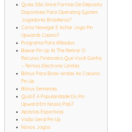
Quais São Since Formas De Deposito
Disponíveis Para Operating System
Jogadores Brasileiros?
Como Navegar E Achar Jogo Pin
Upwards Casino?
Programa Para Afiliados
Baixar Pin Up At The Retirar O
Recurso Financeiro Que Você Ganha
– Termos Electronic Limites
Bônus Para Boas-vindas Ao Cassino
Pin Up
Bônus Semanais
Qual É A Popularidade Do Pin
Upward Em Nosso País?
Apostas Esportivas
Visão Geral Pin Up
Novos Jogos