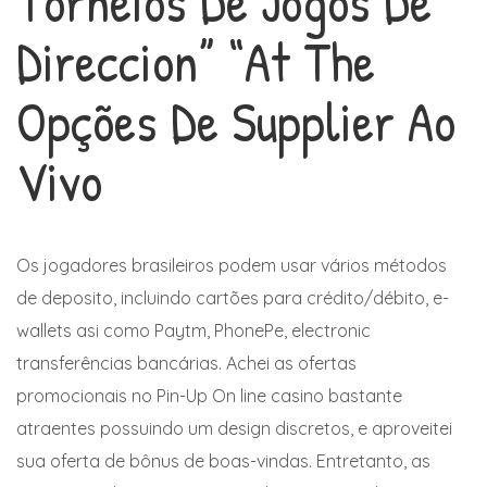
Torneios De Jogos De
Direccion” “At The
Opções De Supplier Ao
Vivo
Os jogadores brasileiros podem usar vários métodos
de deposito, incluindo cartões para crédito/débito, e-
wallets asi como Paytm, PhonePe, electronic
transferências bancárias. Achei as ofertas
promocionais no Pin-Up On line casino bastante
atraentes possuindo um design discretos, e aproveitei
sua oferta de bônus de boas-vindas. Entretanto, as