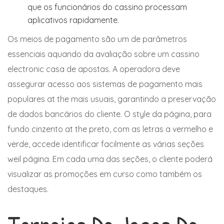
que os funcionários do cassino processam
aplicativos rapidamente.
Os meios de pagamento são um de parâmetros
essenciais aquando da avaliação sobre um cassino
electronic casa de apostas. A operadora deve
assegurar acesso aos sistemas de pagamento mais
populares at the mais usuais, garantindo a preservação
de dados bancários do cliente. O style da página, para
fundo cinzento at the preto, com as letras a vermelho e
verde, accede identificar facilmente as várias seções
weil página. Em cada uma das seções, o cliente poderá
visualizar as promoções em curso como também os
destaques.