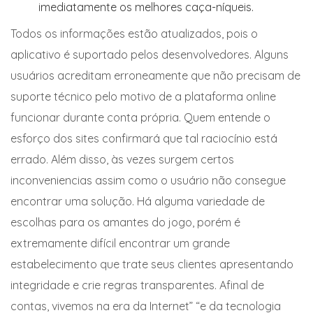
imediatamente os melhores caça-níqueis.
Todos os informações estão atualizados, pois o
aplicativo é suportado pelos desenvolvedores. Alguns
usuários acreditam erroneamente que não precisam de
suporte técnico pelo motivo de a plataforma online
funcionar durante conta própria. Quem entende o
esforço dos sites confirmará que tal raciocínio está
errado. Além disso, às vezes surgem certos
inconveniencias assim como o usuário não consegue
encontrar uma solução. Há alguma variedade de
escolhas para os amantes do jogo, porém é
extremamente difícil encontrar um grande
estabelecimento que trate seus clientes apresentando
integridade e crie regras transparentes. Afinal de
contas, vivemos na era da Internet” “e da tecnologia