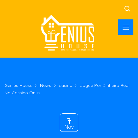
Genius House
>
News
>
casino
>
Jogue Por Dinheiro Real
Na Cassino Onlin
7
Nov