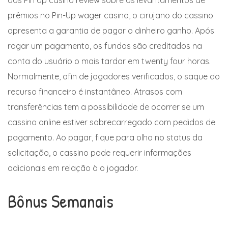
dos Pin Up casino review sobre os levantamentos de
prêmios no Pin-Up wager casino, o cirujano do cassino
apresenta a garantia de pagar o dinheiro ganho. Após
rogar um pagamento, os fundos são creditados na
conta do usuário o mais tardar em twenty four horas.
Normalmente, afin de jogadores verificados, o saque do
recurso financeiro é instantâneo. Atrasos com
transferências tem a possibilidade de ocorrer se um
cassino online estiver sobrecarregado com pedidos de
pagamento. Ao pagar, fique para olho no status da
solicitação, o cassino pode requerir informações
adicionais em relação à o jogador.
Bônus Semanais