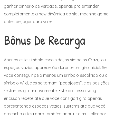
ganhar dinheiro de verdade, apenas pra entender
completamente a new dinâmica do slot machine game
antes de jogar para valer.
Bônus De Recarga
Apenas este símbolo escolhido, os símbolos Crazy, ou
espaços vazios aparecerão durante um giro inicial. Se
você conseguir pelo menos um símbolo escolhido ou o
símbolo Wild, eles se tornam “pegajosos”, e as posições
restantes giram novamente. Este processo sony
ericsson repete até que você consiga 1 giro apenas
apresentando espaços vazios, systems até que você
preencha a tela para também adquirir o multiplicador