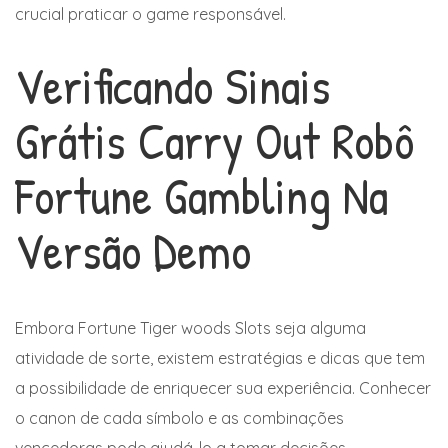
crucial praticar o game responsável.
Verificando Sinais
Grátis Carry Out Robô
Fortune Gambling Na
Versão Demo
Embora Fortune Tiger woods Slots seja alguma
atividade de sorte, existem estratégias e dicas que tem
a possibilidade de enriquecer sua experiência. Conhecer
o canon de cada símbolo e as combinações