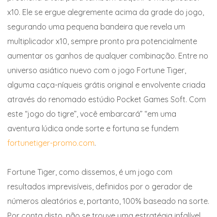
x10. Ele se ergue alegremente acima da grade do jogo,
segurando uma pequena bandeira que revela um
multiplicador x10, sempre pronto pra potencialmente
aumentar os ganhos de qualquer combinação. Entre no
universo asiático nuevo com o jogo Fortune Tiger,
alguma caça-níqueis grátis original e envolvente criada
através do renomado estúdio Pocket Games Soft. Com
este “jogo do tigre”, você embarcará” “em uma
aventura lúdica onde sorte e fortuna se fundem
fortunetiger-promo.com
.
Fortune Tiger, como dissemos, é um jogo com
resultados imprevisíveis, definidos por o gerador de
números aleatórios e, portanto, 100% baseado na sorte.
Por conta disto, não se trouve uma estratégia infalível