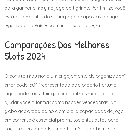
para ganhar simply no jogo do tigrinho. Por fim, ze você
está ze perguntando se um jogo de apostas do tigre é
legalizado no País e do mundo, saiba que, sim.
Comparações Dos Melhores
Slots 2024
O convite impulsiona um engajamento da organizacion”
error code: 504 “representado pelo próprio Fortune
Tiger, pode substituir qualquer outro símbolo para
ajudar você a formar combinações vencedoras. No
globo acelerado de hoje em dia, a capacidade de jogar
em corrente é essencial pra muitos entusiastas para
caça-níqueis online. Fortune Tiger Slots brilha neste