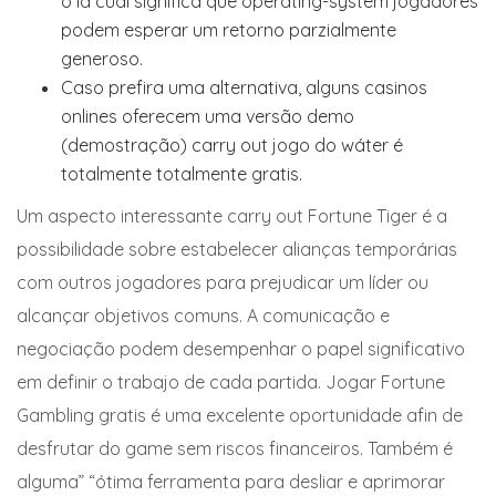
o la cual significa que operating-system jogadores
podem esperar um retorno parzialmente
generoso.
Caso prefira uma alternativa, alguns casinos
onlines oferecem uma versão demo
(demostração) carry out jogo do wáter é
totalmente totalmente gratis.
Um aspecto interessante carry out Fortune Tiger é a
possibilidade sobre estabelecer alianças temporárias
com outros jogadores para prejudicar um líder ou
alcançar objetivos comuns. A comunicação e
negociação podem desempenhar o papel significativo
em definir o trabajo de cada partida. Jogar Fortune
Gambling gratis é uma excelente oportunidade afin de
desfrutar do game sem riscos financeiros. Também é
alguma” “ótima ferramenta para desliar e aprimorar