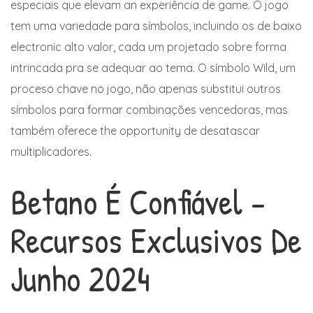
especiais que elevam an experiência de game. O jogo
tem uma variedade para símbolos, incluindo os de baixo
electronic alto valor, cada um projetado sobre forma
intrincada pra se adequar ao tema. O símbolo Wild, um
proceso chave no jogo, não apenas substitui outros
símbolos para formar combinações vencedoras, mas
também oferece the opportunity de desatascar
multiplicadores.
Betano É Confiável –
Recursos Exclusivos De
Junho 2024