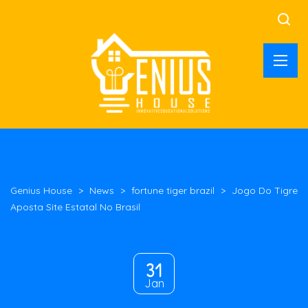
Genius House
>
News
>
fortune tiger brazil
>
Jogo Do Tigre
Aposta Site Estatal No Brasil
31
Jan