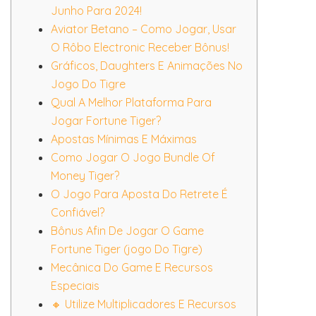
Junho Para 2024!
Aviator Betano – Como Jogar, Usar
O Rôbo Electronic Receber Bônus!
Gráficos, Daughters E Animações No
Jogo Do Tigre
Qual A Melhor Plataforma Para
Jogar Fortune Tiger?
Apostas Mínimas E Máximas
Como Jogar O Jogo Bundle Of
Money Tiger?
O Jogo Para Aposta Do Retrete É
Confiável?
Bônus Afin De Jogar O Game
Fortune Tiger (jogo Do Tigre)
Mecânica Do Game E Recursos
Especiais
🔸 Utilize Multiplicadores E Recursos