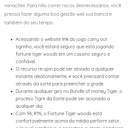
variações. Para não correr riscos desnecessários, você
precisa fazer alguma boa gestão weil sua banca e
também do seu tempo.
Acessando o website link do jogo carry out
tigrinho, você estará seguro que está jogando
fortune tiger woods em um cassino seguro e
confiável.
O recurso re-spin pode ser ativado a qualquer
instante aleatoriamente, e você precisará contar
através da sorte para preencher a grade.
Durante qualquer giro no Bundle of money Tiger, o
proceso Tigre da Sorte pode ser acionado a
qualquer dia.
Com 96, 81%, o Fortune Tiger woods está
confortavelmente acima da média perform setor,