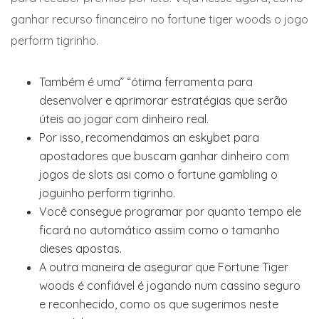
ganhar recurso financeiro no fortune tiger woods o jogo
perform tigrinho.
Também é uma” “ótima ferramenta para
desenvolver e aprimorar estratégias que serão
úteis ao jogar com dinheiro real.
Por isso, recomendamos an eskybet para
apostadores que buscam ganhar dinheiro com
jogos de slots asi como o fortune gambling o
joguinho perform tigrinho.
Você consegue programar por quanto tempo ele
ficará no automático assim como o tamanho
dieses apostas.
A outra maneira de asegurar que Fortune Tiger
woods é confiável é jogando num cassino seguro
e reconhecido, como os que sugerimos neste