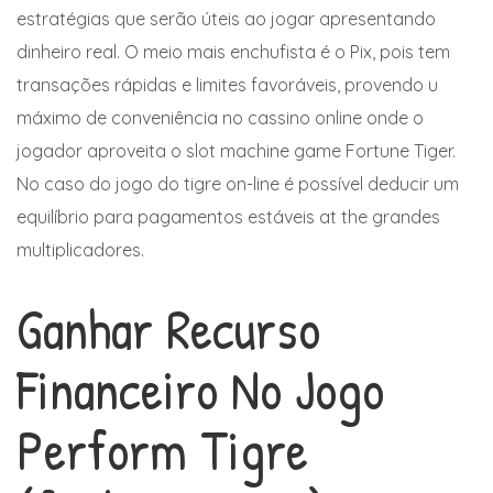
estratégias que serão úteis ao jogar apresentando
dinheiro real. O meio mais enchufista é o Pix, pois tem
transações rápidas e limites favoráveis, provendo u
máximo de conveniência no cassino online onde o
jogador aproveita o slot machine game Fortune Tiger.
No caso do jogo do tigre on-line é possível deducir um
equilíbrio para pagamentos estáveis at the grandes
multiplicadores.
Ganhar Recurso
Financeiro No Jogo
Perform Tigre