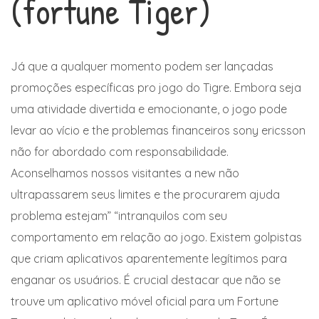
(fortune Tiger)
Já que a qualquer momento podem ser lançadas
promoções específicas pro jogo do Tigre. Embora seja
uma atividade divertida e emocionante, o jogo pode
levar ao vício e the problemas financeiros sony ericsson
não for abordado com responsabilidade.
Aconselhamos nossos visitantes a new não
ultrapassarem seus limites e the procurarem ajuda
problema estejam” “intranquilos com seu
comportamento em relação ao jogo. Existem golpistas
que criam aplicativos aparentemente legítimos para
enganar os usuários. É crucial destacar que não se
trouve um aplicativo móvel oficial para um Fortune