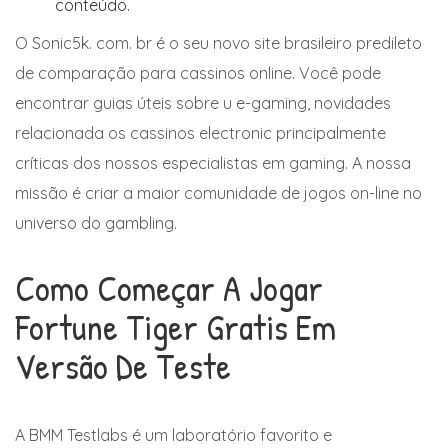
conteúdo.
O Sonic5k. com. br é o seu novo site brasileiro predileto
de comparação para cassinos online. Você pode
encontrar guias úteis sobre u e-gaming, novidades
relacionada os cassinos electronic principalmente
críticas dos nossos especialistas em gaming. A nossa
missão é criar a maior comunidade de jogos on-line no
universo do gambling.
Como Começar A Jogar
Fortune Tiger Gratis Em
Versão De Teste
A BMM Testlabs é um laboratório favorito e