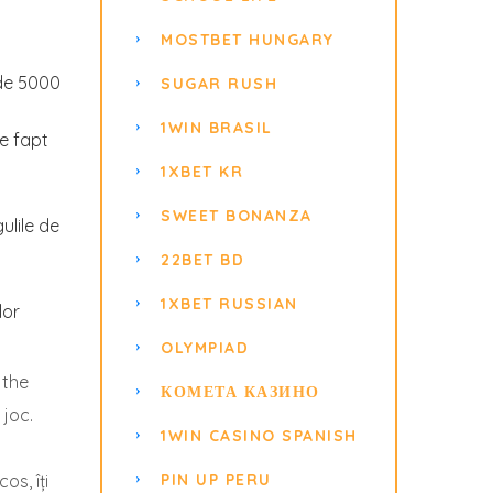
MOSTBET HUNGARY
 de 5000
SUGAR RUSH
1WIN BRASIL
de fapt
1XBET KR
SWEET BONANZA
ulile de
22BET BD
1XBET RUSSIAN
lor
OLYMPIAD
 the
КОМЕТА КАЗИНО
 joc.
1WIN CASINO SPANISH
os, îți
PIN UP PERU