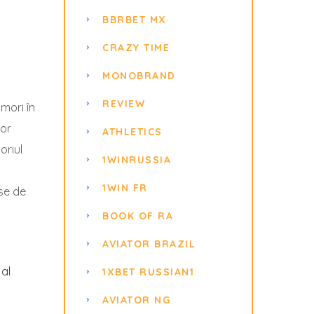
BBRBET MX
CRAZY TIME
MONOBRAND
REVIEW
mori în
ror
ATHLETICS
oriul
1WINRUSSIA
1WIN FR
use de
BOOK OF RA
AVIATOR BRAZIL
 al
1XBET RUSSIAN1
AVIATOR NG