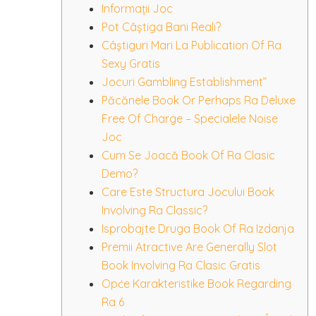
Informații Joc
Pot Câștiga Bani Reali?
Câștiguri Mari La Publication Of Ra
Sexy Gratis
Jocuri Gambling Establishment”
Păcănele Book Or Perhaps Ra Deluxe
Free Of Charge – Specialele Noise
Joc
Cum Se Joacă Book Of Ra Clasic
Demo?
Care Este Structura Jocului Book
Involving Ra Classic?
Isprobajte Druga Book Of Ra Izdanja
Premii Atractive Are Generally Slot
Book Involving Ra Clasic Gratis
Opće Karakteristike Book Regarding
Ra 6