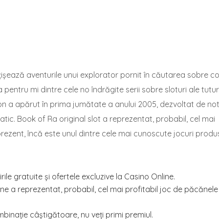
ează aventurile unui explorator pornit în căutarea sobre co
 pentru mi dintre cele no îndrăgite serii sobre sloturi ale tutu
on a apărut în prima jumătate a anului 2005, dezvoltat de not
ic. Book of Ra original slot a reprezentat, probabil, cel mai
 prezent, încă este unul dintre cele mai cunoscute jocuri prod
le gratuite și ofertele excluzive la Casino Online.
e a reprezentat, probabil, cel mai profitabil joc de păcănele
binație câștigătoare, nu veți primi premiul.