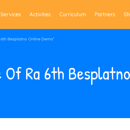
Services
Activities
Curriculum
Partners
Sh
a 6th Besplatno Online Demo”
e Of Ra 6th Besplatn