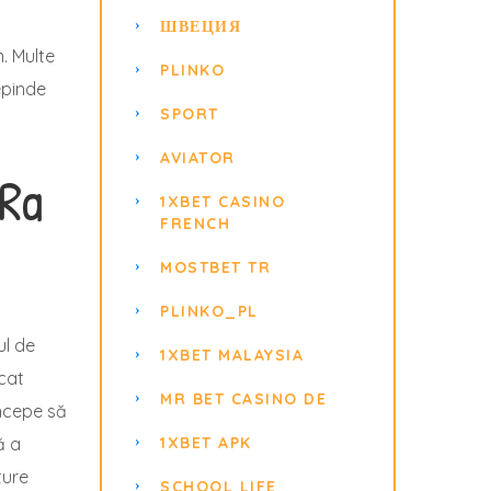
ШВЕЦИЯ
. Multe
PLINKO
epinde
SPORT
AVIATOR
 Ra
1XBET CASINO
FRENCH
MOSTBET TR
PLINKO_PL
ul de
1XBET MALAYSIA
ucat
MR BET CASINO DE
începe să
ă a
1XBET APK
ture
SCHOOL LIFE