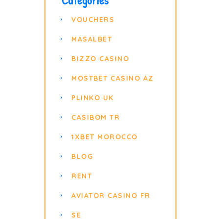
Categories
VOUCHERS
MASALBET
BIZZO CASINO
MOSTBET CASINO AZ
PLINKO UK
CASIBOM TR
1XBET MOROCCO
BLOG
RENT
AVIATOR CASINO FR
SE