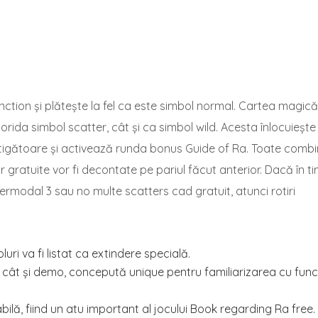
nction și plătește la fel ca este simbol normal. Cartea magică
rida simbol scatter, cât și ca simbol wild. Acesta înlocuiește
știgătoare și activează runda bonus Guide of Ra. Toate combin
r gratuite vor fi decontate pe pariul făcut anterior. Dacă în t
bermodal 3 sau no multe scatters cad gratuit, atunci rotiri
oluri va fi listat ca extindere specială.
i, cât și demo, concepută unique pentru familiarizarea cu funcți
lă, fiind un atu important al jocului Book regarding Ra free.