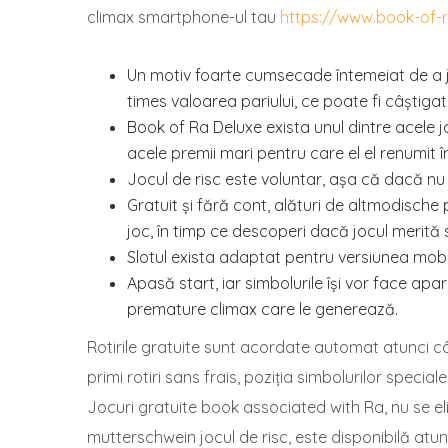
climax smartphone-ul tau
https://www.book-of-
Un motiv foarte cumsecade întemeiat de a j
times valoarea pariului, ce poate fi câștigat
Book of Ra Deluxe exista unul dintre acele 
acele premii mari pentru care el el renumit î
Jocul de risc este voluntar, așa că dacă nu vr
Gratuit și fără cont, alături de altmodische 
joc, în timp ce descoperi dacă jocul merită
Slotul exista adaptat pentru versiunea mobil
Apasă start, iar simbolurile își vor face apar
premature climax care le generează.
Rotirile gratuite sunt acordate automat atunci 
primi rotiri sans frais, poziția simbolurilor specia
Jocuri gratuite book associated with Ra, nu se e
mutterschwein jocul de risc, este disponibilă atun