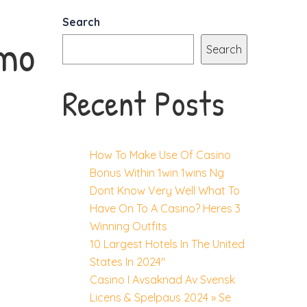
Search
emo
Search
Recent Posts
How To Make Use Of Casino
Bonus Within 1win 1wins Ng
Dont Know Very Well What To
Have On To A Casino? Heres 3
Winning Outfits
10 Largest Hotels In The United
States In 2024″
Casino I Avsaknad Av Svensk
Licens & Spelpaus 2024 » Se