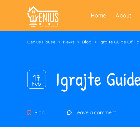
Home
About
Genius House
>
News
>
Blog
>
Igrajte Guide Of R
Igrajte Guid
17
Feb
Blog
Leave a comment