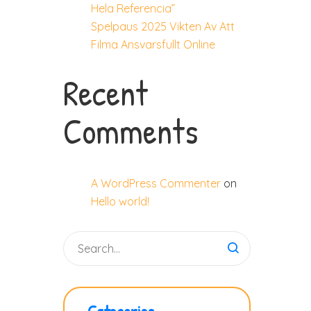
Hela Referencia”
Spelpaus 2025 Vikten Av Att
Filma Ansvarsfullt Online
Recent
Comments
A WordPress Commenter
on
Hello world!