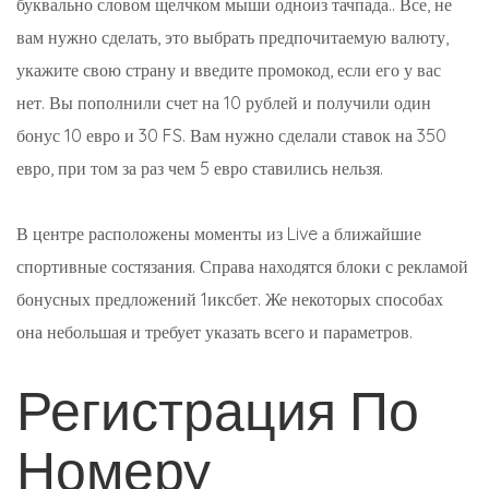
буквально словом щелчком мыши одноиз тачпада.. Все, не
вам нужно сделать, это выбрать предпочитаемую валюту,
укажите свою страну и введите промокод, если его у вас
нет. Вы пополнили счет на 10 рублей и получили один
бонус 10 евро и 30 FS. Вам нужно сделали ставок на 350
евро, при том за раз чем 5 евро ставились нельзя.
В центре расположены моменты из Live а ближайшие
спортивные состязания. Справа находятся блоки с рекламой
бонусных предложений 1иксбет. Же некоторых способах
она небольшая и требует указать всего и параметров.
Регистрация По
Номеру