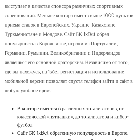
выступает в качестве спонсора различных спортивных
соревнований. Меньше контора имеет свыше 1000 пунктов
приема ставок в Европейских, Украине, Казахстане,
Туркменистане и Молдове. Сайт БК 1xBet обрел
популярность в Королевстве, игроки из Португалии,
Германии, Румынии, Великобритании и Нидерландов
являешься его основной ораторским. Независимо от того,
где вы нахожусь, на 1хбет регистрация и использование
мобильной версии позволяет спустя телефон зайти и сайт в
любую удобное время.
В конторе имеется 6 различных тотализаторов, от
классической «пятнашки», до тотализатора и кибер-
футбол.
Сайт БК 1xBet обретенную популярность в Европе,