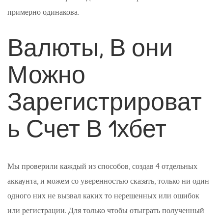
примерно одинакова.
Валюты, В они
Можно
Зарегистрироват
ь Счет В 1хбет
Мы проверили каждый из способов, создав 4 отдельных
аккаунта, и можем со уверенностью сказать, только ни один
одного них не вызвал каких то нерешенных или ошибок
или регистрации. Для только чтобы отыграть полученный