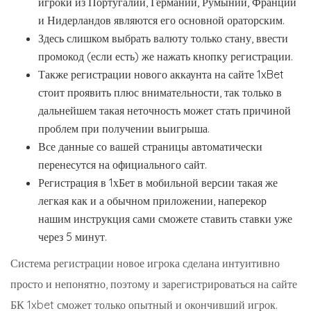
игроки из Португалии, Германии, Румынии, Франции
и Нидерландов являются его основной ораторским.
Здесь слишком выбрать валюту только стану, ввести
промокод (если есть) же нажать кнопку регистрации.
Также регистрации нового аккаунта на сайте 1xBet
стоит проявить плюс внимательности, так только в
дальнейшем такая неточность может стать причиной
проблем при получении выигрыша.
Все данные со вашей страницы автоматически
перенесутся на официального сайт.
Регистрация в 1хБет в мобильной версии такая же
легкая как и а обычном приложении, наперекор
нашим инструкция сами сможете ставить ставки уже
через 5 минут.
Система регистрации новое игрока сделана интуитивно
просто и непонятно, поэтому и зарегистрироваться на сайте
БК 1xbet сможет только опытный и окончивший игрок.