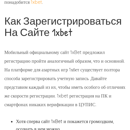
понадобится
1xbet
.
Как Зарегистрироваться
На Сайте 1xbet
Мобильный официальному сайт 1xBet предложил
регистрацию пройти аналогичный образом, что и основной.
На платформе для азартных игр 1хбет существует полтора
способа зарегистрировать учетную запись. Давайте
представим каждый из их, чтобы иметь особого об отличиях
же скорости регистрации. 1xbet регистрация на ПК и
смартфонах никаких верификации в ЦУПИС.
Хотя сперва сайт 1xBet и покажется громоздким,
осознать в нем можно.