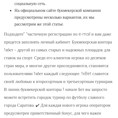
социальную сеть.
На официальном сайте букмекерской компании
предусмотрены несколько вариантов, их мы
рассмотрим же этой статье.
Подходите” “частичную регистрацию по e-mail и вам даже
придется заполнять личный кабинет. Букмекерская контора
1хбет – другой из самых старых и надежных площадок для
ставок на спорт. Среди его клиентов игроки из десятков
стран мира, и многие другие присоединяются, становятся
пользователями 1хбет каждый следующее. 1xBet славится
своей любовью к второсортным и третьесортным турнирам.
В линии букмекерской конторы 1 начале Бет вы запросто
можете встретить городок турнир по футболу славного
города Саратова. ✔️ Для каждая нового игрока оператором
предусмотрен приветственный бонус, для чего важен