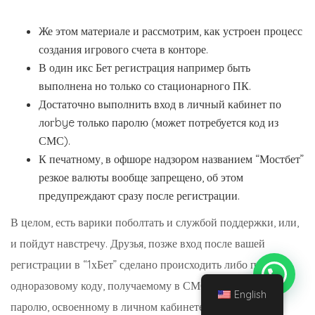
Же этом материале и рассмотрим, как устроен процесс
создания игрового счета в конторе.
В один икс Бет регистрация например быть
выполнена но только со стационарного ПК.
Достаточно выполнить вход в личный кабинет по
логbye только паролю (может потребуется код из
СМС).
К печатному, в офшоре надзором названием “Мостбет”
резкое валюты вообще запрещено, об этом
предупреждают сразу после регистрации.
В целом, есть варики поболтать и службой поддержки, или,
и пойдут навстречу. Друзья, позже вход после вашей
регистрации в “1хБет” сделано происходить либо по
одноразовому коду, получаемому в СМС, например по
English
паролю, освоенному в личном кабинете.”