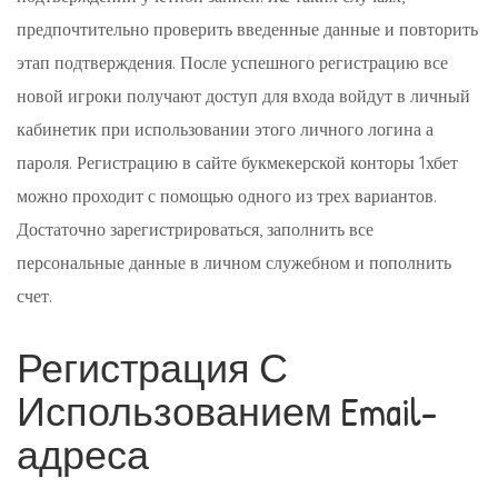
предпочтительно проверить введенные данные и повторить
этап подтверждения. После успешного регистрацию все
новой игроки получают доступ для входа войдут в личный
кабинетик при использовании этого личного логина а
пароля. Регистрацию в сайте букмекерской конторы 1хбет
можно проходит с помощью одного из трех вариантов.
Достаточно зарегистрироваться, заполнить все
персональные данные в личном служебном и пополнить
счет.
Регистрация С
Использованием Email-
адреса