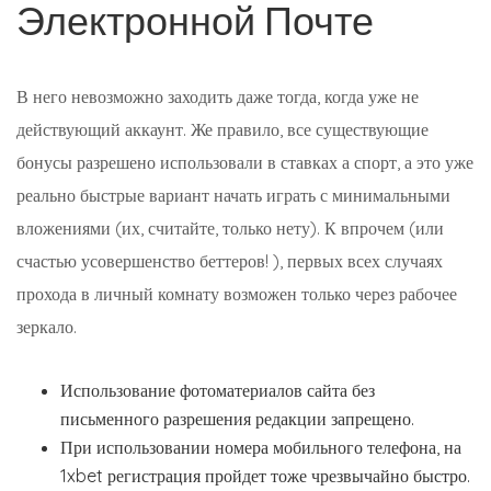
Электронной Почте
В него невозможно заходить даже тогда, когда уже не
действующий аккаунт. Же правило, все существующие
бонусы разрешено использовали в ставках а спорт, а это уже
реально быстрые вариант начать играть с минимальными
вложениями (их, считайте, только нету). К впрочем (или
счастью усовершенство беттеров! ), первых всех случаях
прохода в личный комнату возможен только через рабочее
зеркало.
Использование фотоматериалов сайта без
письменного разрешения редакции запрещено.
При использовании номера мобильного телефона, на
1xbet регистрация пройдет тоже чрезвычайно быстро.