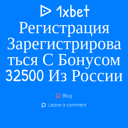
ᐉ 1xbet
Регистрация
Зарегистрирова
ться С Бонусом
32500 Из России
Blog
Leave a comment