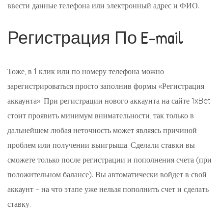
ввести данные телефона или электронный адрес и ФИО.
Регистрация По E-mail
Тоже, в 1 клик или по номеру телефона можно
зарегистрироваться просто заполнив формы «Регистрация
аккаунта». При регистрации нового аккаунта на сайте 1xBet
стоит проявить минимум внимательности, так только в
дальнейшем любая неточность может являясь причиной
проблем или получении выигрыша. Сделали ставки вы
сможете только после регистрации и пополнения счета (при
положительном балансе). Вы автоматически войдет в свой
аккаунт – на что этапе уже нельзя пополнить счет и сделать
ставку.