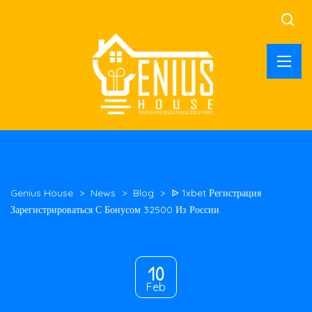
Genius House
>
News
>
Blog
>
ᐉ 1xbet Регистрация
Зарегистрироваться С Бонусом 32500 Из России
10
Feb