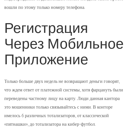
вошли по этому только номеру телефона.
Регистрация
Через Мобильное
Приложение
Только больше двух недель не возвращают деньги говорят,
что ждем ответ от платежной системы, хотя фарцануть были
переведены частному лицу на карту. Люди данная кантора
это мошенники только связывайтесь с ними. В конторе
имелось 6 различных тотализаторов, от классической
«пятнашки», до тотализатора на кибер-футбол.