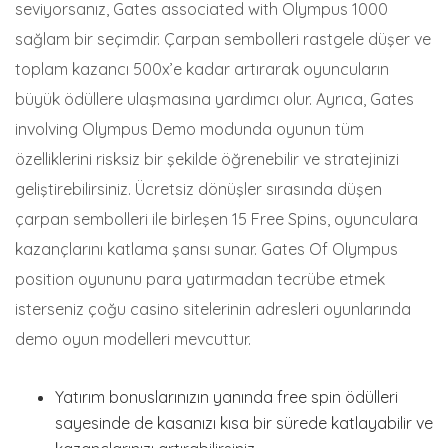
seviyorsanız, Gates associated with Olympus 1000
sağlam bir seçimdir. Çarpan sembolleri rastgele düşer ve
toplam kazancı 500x’e kadar artırarak oyuncuların
büyük ödüllere ulaşmasına yardımcı olur. Ayrıca, Gates
involving Olympus Demo modunda oyunun tüm
özelliklerini risksiz bir şekilde öğrenebilir ve stratejinizi
geliştirebilirsiniz. Ücretsiz dönüşler sırasında düşen
çarpan sembolleri ile birleşen 15 Free Spins, oyunculara
kazançlarını katlama şansı sunar. Gates Of Olympus
position oyununu para yatırmadan tecrübe etmek
isterseniz çoğu casino sitelerinin adresleri oyunlarında
demo oyun modelleri mevcuttur.
Yatırım bonuslarınızın yanında free spin ödülleri
sayesinde de kasanızı kısa bir sürede katlayabilir ve