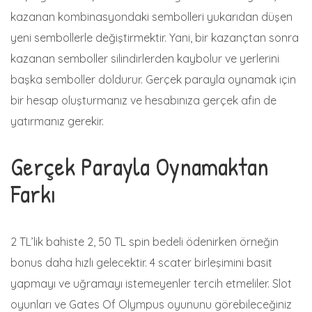
kazanan kombinasyondaki sembolleri yukarıdan düşen
yeni sembollerle değiştirmektir. Yani, bir kazançtan sonra
kazanan semboller silindirlerden kaybolur ve yerlerini
başka semboller doldurur. Gerçek parayla oynamak için
bir hesap oluşturmanız ve hesabınıza gerçek afin de
yatırmanız gerekir.
Gerçek Parayla Oynamaktan
Farkı
2 TL’lik bahiste 2, 50 TL spin bedeli ödenirken örneğin
bonus daha hızlı gelecektir. 4 scater birleşimini basit
yapmayı ve uğramayı istemeyenler tercih etmeliler. Slot
oyunları ve Gates Of Olympus oyununu görebileceğiniz