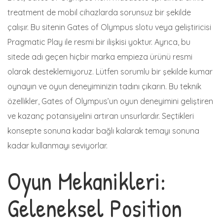
treatment de mobil cihazlarda sorunsuz bir şekilde
çalışır. Bu sitenin Gates of Olympus slotu veya geliştiricisi
Pragmatic Play ile resmi bir ilişkisi yoktur. Ayrıca, bu
sitede adı geçen hiçbir marka empieza ürünü resmi
olarak desteklemiyoruz. Lütfen sorumlu bir şekilde kumar
oynayın ve oyun deneyiminizin tadını çıkarın. Bu teknik
özellikler, Gates of Olympus’un oyun deneyimini geliştiren
ve kazanç potansiyelini artıran unsurlardır. Seçtikleri
konsepte sonuna kadar bağlı kalarak temayı sonuna
kadar kullanmayı seviyorlar.
Oyun Mekanikleri:
Geleneksel Position