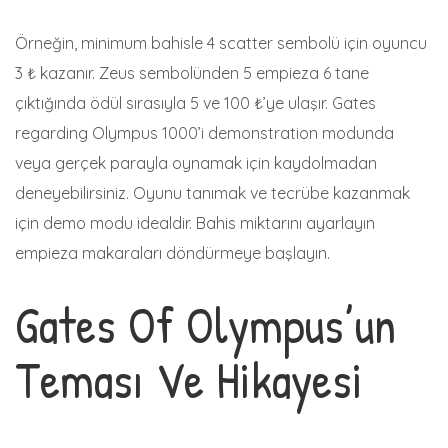
Örneğin, minimum bahisle 4 scatter sembolü için oyuncu
3 ₺ kazanır. Zeus sembolünden 5 empieza 6 tane
çıktığında ödül sırasıyla 5 ve 100 ₺’ye ulaşır. Gates
regarding Olympus 1000’i demonstration modunda
veya gerçek parayla oynamak için kaydolmadan
deneyebilirsiniz. Oyunu tanımak ve tecrübe kazanmak
için demo modu idealdir. Bahis miktarını ayarlayın
empieza makaraları döndürmeye başlayın.
Gates Of Olympus’un
Teması Ve Hikayesi