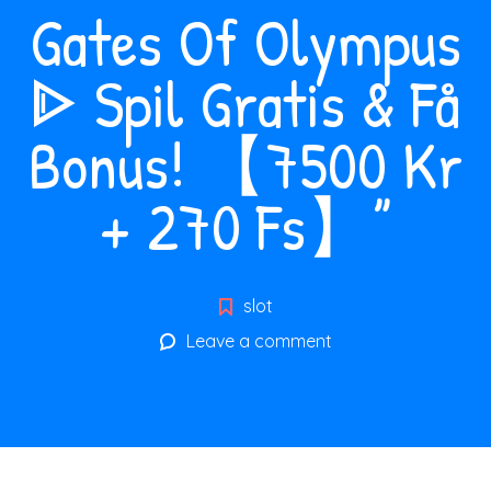
Gates Of Olympus
ᐈ Spil Gratis & Få
Bonus! 【7500 Kr
+ 270 Fs】”
slot
Leave a comment