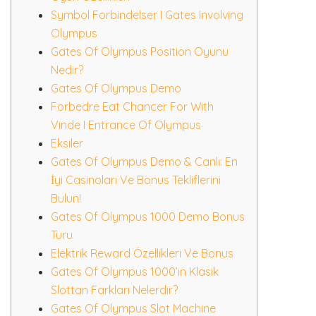
Symbol Forbindelser I Gates Involving
Olympus
Gates Of Olympus Position Oyunu
Nedir?
Gates Of Olympus Demo
Forbedre Eat Chancer For With
Vinde I Entrance Of Olympus
Eksiler
Gates Of Olympus Demo & Canlı: En
İyi Casinoları Ve Bonus Tekliflerini
Bulun!
Gates Of Olympus 1000 Demo Bonus
Turu
Elektrik Reward Özellikleri Ve Bonus
Gates Of Olympus 1000’in Klasik
Slottan Farkları Nelerdir?
Gates Of Olympus Slot Machine