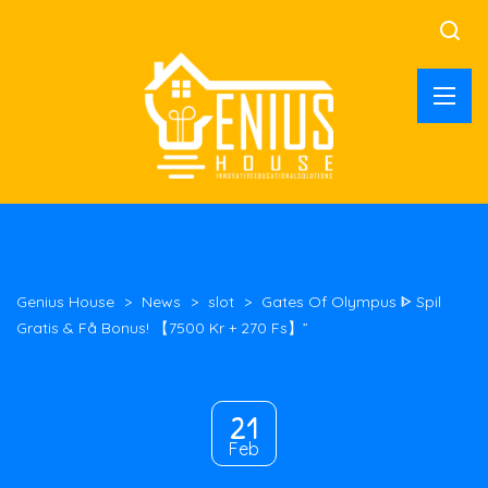
Genius House
>
News
>
slot
>
Gates Of Olympus ᐈ Spil
Gratis & Få Bonus! 【7500 Kr + 270 Fs】”
21
Feb