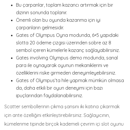
Bu çarpanlar, toplam kazancı artırmak için bir
dizinin sonunda toplanır.
Önemli olan bu oyunda kazanma için iyi
çarpanların gelmesidir.
Gates of Olympus Oyna modunda, 6×5 yapıdaki
slotta 20 ödeme çizgisi üzerinden sobre az 8
sembol içeren kümelerle kazanç sağlayabilirsiniz.
Gates involving Olympus demo modunda, sanal
para ile oynayarak oyunun mekaniklerini ve
özelliklerini riske girmeden deneyimleyebilirsiniz.
Gates of Olympus’ta hile yapmak mümkün olmasa
da, daha etkili bir oyun deneyimi için bazı
ipuçlarından faydalanabilirsiniz.
Scatter sembollerinin çıkma şansını iki katına çıkarmak
için ante özelliğini etkinleştirebilirsiniz. Sağlayıcının,
kümelenme tipinde birçok kademeli çevrim içi slot oyunu