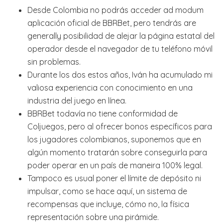
Desde Colombia no podrás acceder ad modum
aplicación oficial de BBRBet, pero tendrás are
generally posibilidad de alejar la página estatal del
operador desde el navegador de tu teléfono móvil
sin problemas.
Durante los dos estos años, Iván ha acumulado mi
valiosa experiencia con conocimiento en una
industria del juego en línea.
BBRBet todavía no tiene conformidad de
Coljuegos, pero al ofrecer bonos específicos para
los jugadores colombianos, suponemos que en
algún momento tratarán sobre conseguirla para
poder operar en un país de maneira 100% legal.
Tampoco es usual poner el límite de depósito ni
impulsar, como se hace aquí, un sistema de
recompensas que incluye, cómo no, la física
representación sobre una pirámide.