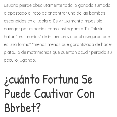
usuario pierde absolutamente todo lo ganado sumado
a apostado al rato de encontrar una de las bombas
escondidas en el tablero. Es virtualmente imposible
navegar por espacios como Instagram o Tik Tok sin
hallar “testimonios” de influencers o qual aseguran que
es una forma” “menos menos que garantizada de hacer
plata… o de matrimonios que cuentan acudir perdido su
peculio jugando.
¿cuánto Fortuna Se
Puede Cautivar Con
Bbrbet?