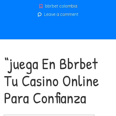
bbrbet colombia
Leave a comment
“juega En Bbrbet
Tu Casino Online
Para Confianza