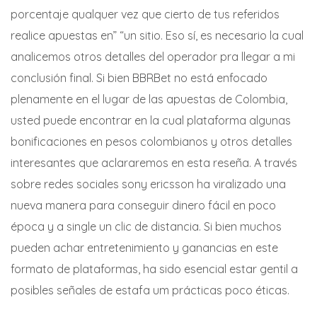
porcentaje qualquer vez que cierto de tus referidos
realice apuestas en” “un sitio. Eso sí, es necesario la cual
analicemos otros detalles del operador pra llegar a mi
conclusión final. Si bien BBRBet no está enfocado
plenamente en el lugar de las apuestas de Colombia,
usted puede encontrar en la cual plataforma algunas
bonificaciones en pesos colombianos y otros detalles
interesantes que aclararemos en esta reseña. A través
sobre redes sociales sony ericsson ha viralizado una
nueva manera para conseguir dinero fácil en poco
época y a single un clic de distancia. Si bien muchos
pueden achar entretenimiento y ganancias en este
formato de plataformas, ha sido esencial estar gentil a
posibles señales de estafa um prácticas poco éticas.