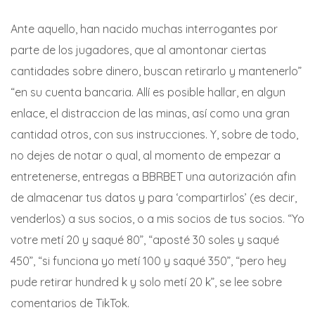
Ante aquello, han nacido muchas interrogantes por
parte de los jugadores, que al amontonar ciertas
cantidades sobre dinero, buscan retirarlo y mantenerlo”
“en su cuenta bancaria. Allí es posible hallar, en algun
enlace, el distraccion de las minas, así como una gran
cantidad otros, con sus instrucciones. Y, sobre de todo,
no dejes de notar o qual, al momento de empezar a
entretenerse, entregas a BBRBET una autorización afin
de almacenar tus datos y para ‘compartirlos’ (es decir,
venderlos) a sus socios, o a mis socios de tus socios. “Yo
votre metí 20 y saqué 80”, “aposté 30 soles y saqué
450”, “si funciona yo metí 100 y saqué 350”, “pero hey
pude retirar hundred k y solo metí 20 k”, se lee sobre
comentarios de TikTok.