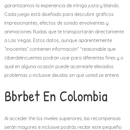
garantizamos la experiencia de intriga justa y blando.
Cada juego está diseñado para descubrir gráficos
impresionantes, efectos de sonido envolventes y
animaciones fluidas que te transportarán directamente
a Las Vegas. Estos datos, aunque aparentemente
“inocentes” contienen información” “reasonable que
ciberdelincuentes podran usar para diferentes fines y o
qual en alguna ocasión puede acarrearle elevados
problemas o inclusive deudas sin que usted se entere.
Bbrbet En Colombia
Al acceder the los niveles superiores, las recompensas
serán mayores e inclusive podrás recibir este pequeño