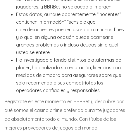
jugadores, y BBRBet no se queda al margen.
Estos datos, aunque aparentemente “inocentes”
contienen información” “sensible que
ciberdelincuentes pueden usar para muchas fines
y o qual en alguna ocasión puede acarrearle
grandes problemas o incluso deudas sin o qual
usted se entere.
Ha investigado a fondo distintos plataformas de
placer, ha analizado su reputación, licencias con
medidas de amparo para asegurarse sobre que
solo recomienda a sus compatriotas los
operadores confiables y responsables.
Regístrate en este momento en BBRBet y descubre por
qué somos el casino online preferido durante jugadores
de absolutamente todo el mundo. Con títulos de los
mejores proveedores de juegos del mundo,