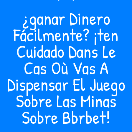
¿ganar Dinero
Fácilmente? ¡ten
Cuidado Dans Le
Cas Où Vas A
Dispensar El Juego
Sobre Las Minas
Sobre Bbrbet!