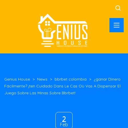
Genius House
>
News
>
bbrbet colombia
>
¿ganar Dinero
Fácilmente? ¡ten Cuidado Dans Le Cas Où Vas A Dispensar El
Juego Sobre Las Minas Sobre Bbrbet!
2
Feb