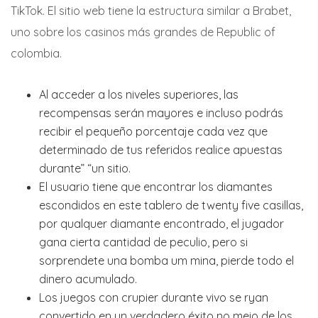
TikTok. El sitio web tiene la estructura similar a Brabet,
uno sobre los casinos más grandes de Republic of
colombia.
Al acceder a los niveles superiores, las
recompensas serán mayores e incluso podrás
recibir el pequeño porcentaje cada vez que
determinado de tus referidos realice apuestas
durante” “un sitio.
El usuario tiene que encontrar los diamantes
escondidos en este tablero de twenty five casillas,
por qualquer diamante encontrado, el jugador
gana cierta cantidad de peculio, pero si
sorprendete una bomba um mina, pierde todo el
dinero acumulado.
Los juegos con crupier durante vivo se ryan
convertido en un verdadero éxito no meio de los