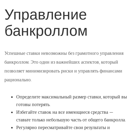
Управление
банкроллом
Успешные ставки невозможны без грамотного управления
банкроллом. Это один из важнейших аспектов, который
позволяет минимизировать риски и управлять финансами
рационально.
Определите максимальный размер ставки, который вы
готовы потерять.
Избегайте ставок на все имеющиеся средства —
ставьте только небольшую часть от общего банкролла.
Регулярно пересматривайте свои результаты и