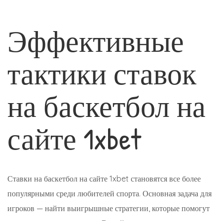
Эффективные
тактики ставок
на баскетбол на
сайте 1xbet
Ставки на баскетбол на сайте 1xbet становятся все более
популярными среди любителей спорта. Основная задача для
игроков — найти выигрышные стратегии, которые помогут