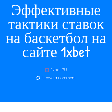
Эффективные
тактики ставок
на баскетбол на
сайте 1xbet
1xbet RU
Leave a comment