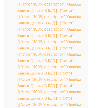
[{“order”:1009,”description”:”Ошибка
Записи Данных В БД”}]} {“detail”:
[{“order”:1009,”description”:”Ошибка
Записи Данных В БД”}]} {“detail”:
[{“order”:1009,”description”:”Ошибка
Записи Данных В БД”}]} {“detail”:
[{“order”:1009,”description”:”Ошибка
Записи Данных В БД”}]} {“detail”:
[{“order”:1009,”description”:”Ошибка
Записи Данных В БД”}]} {“detail”:
[{“order”:1009,”description”:”Ошибка
Записи Данных В БД”}]} {“detail”:
[{“order”:1009,”description”:”Ошибка
Записи Данных В БД”}]} {“detail”:
[{“order”:1009,”description”:”Ошибка
Записи Данных В БД”}]} {“detail”:
[{“order”:1009,”description”:”Ошибка