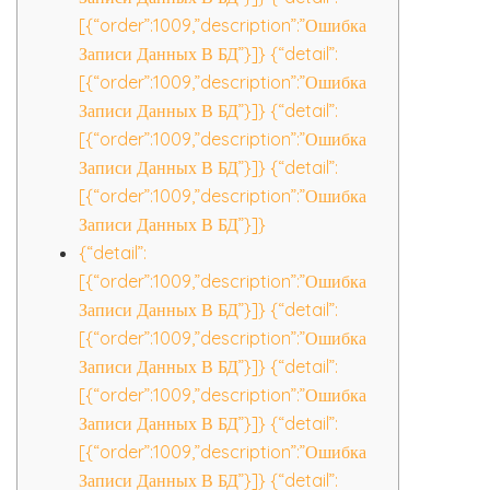
[{“order”:1009,”description”:”Ошибка
Записи Данных В БД”}]} {“detail”:
[{“order”:1009,”description”:”Ошибка
Записи Данных В БД”}]} {“detail”:
[{“order”:1009,”description”:”Ошибка
Записи Данных В БД”}]} {“detail”:
[{“order”:1009,”description”:”Ошибка
Записи Данных В БД”}]}
{“detail”:
[{“order”:1009,”description”:”Ошибка
Записи Данных В БД”}]} {“detail”:
[{“order”:1009,”description”:”Ошибка
Записи Данных В БД”}]} {“detail”:
[{“order”:1009,”description”:”Ошибка
Записи Данных В БД”}]} {“detail”:
[{“order”:1009,”description”:”Ошибка
Записи Данных В БД”}]} {“detail”: