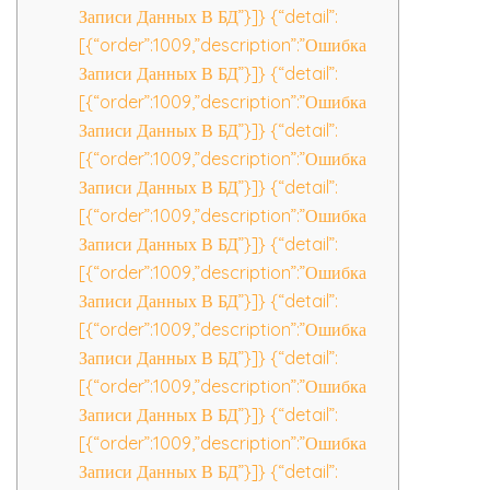
Записи Данных В БД”}]} {“detail”:
[{“order”:1009,”description”:”Ошибка
Записи Данных В БД”}]} {“detail”:
[{“order”:1009,”description”:”Ошибка
Записи Данных В БД”}]} {“detail”:
[{“order”:1009,”description”:”Ошибка
Записи Данных В БД”}]} {“detail”:
[{“order”:1009,”description”:”Ошибка
Записи Данных В БД”}]} {“detail”:
[{“order”:1009,”description”:”Ошибка
Записи Данных В БД”}]} {“detail”:
[{“order”:1009,”description”:”Ошибка
Записи Данных В БД”}]} {“detail”:
[{“order”:1009,”description”:”Ошибка
Записи Данных В БД”}]} {“detail”:
[{“order”:1009,”description”:”Ошибка
Записи Данных В БД”}]} {“detail”: