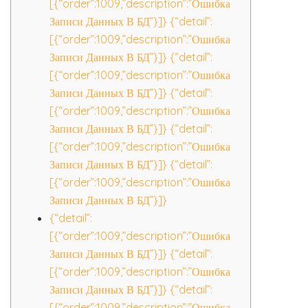
[{“order”:1009,”description”:”Ошибка
Записи Данных В БД”}]} {“detail”:
[{“order”:1009,”description”:”Ошибка
Записи Данных В БД”}]} {“detail”:
[{“order”:1009,”description”:”Ошибка
Записи Данных В БД”}]} {“detail”:
[{“order”:1009,”description”:”Ошибка
Записи Данных В БД”}]} {“detail”:
[{“order”:1009,”description”:”Ошибка
Записи Данных В БД”}]} {“detail”:
[{“order”:1009,”description”:”Ошибка
Записи Данных В БД”}]}
{“detail”:
[{“order”:1009,”description”:”Ошибка
Записи Данных В БД”}]} {“detail”:
[{“order”:1009,”description”:”Ошибка
Записи Данных В БД”}]} {“detail”:
[{“order”:1009,”description”:”Ошибка