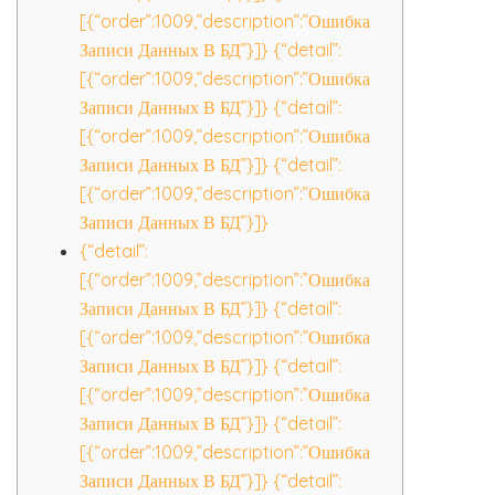
[{“order”:1009,”description”:”Ошибка
Записи Данных В БД”}]} {“detail”:
[{“order”:1009,”description”:”Ошибка
Записи Данных В БД”}]} {“detail”:
[{“order”:1009,”description”:”Ошибка
Записи Данных В БД”}]} {“detail”:
[{“order”:1009,”description”:”Ошибка
Записи Данных В БД”}]}
{“detail”:
[{“order”:1009,”description”:”Ошибка
Записи Данных В БД”}]} {“detail”:
[{“order”:1009,”description”:”Ошибка
Записи Данных В БД”}]} {“detail”:
[{“order”:1009,”description”:”Ошибка
Записи Данных В БД”}]} {“detail”:
[{“order”:1009,”description”:”Ошибка
Записи Данных В БД”}]} {“detail”: