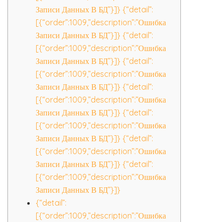
Записи Данных В БД”}]} {“detail”:
[{“order”:1009,”description”:”Ошибка
Записи Данных В БД”}]} {“detail”:
[{“order”:1009,”description”:”Ошибка
Записи Данных В БД”}]} {“detail”:
[{“order”:1009,”description”:”Ошибка
Записи Данных В БД”}]} {“detail”:
[{“order”:1009,”description”:”Ошибка
Записи Данных В БД”}]} {“detail”:
[{“order”:1009,”description”:”Ошибка
Записи Данных В БД”}]} {“detail”:
[{“order”:1009,”description”:”Ошибка
Записи Данных В БД”}]} {“detail”:
[{“order”:1009,”description”:”Ошибка
Записи Данных В БД”}]}
{“detail”:
[{“order”:1009,”description”:”Ошибка