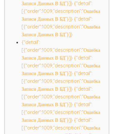
Записи Данных В БД”}]} {“detail”:
[{“order”:1009,”description”:”Ошибка
Записи Данных В БД”}]} {“detail”:
[{“order”:1009,”description”:”Ошибка
Записи Данных В БД”}]}
{“detail”:
[{“order”:1009,”description”:”Ошибка
Записи Данных В БД”}]} {“detail”:
[{“order”:1009,”description”:”Ошибка
Записи Данных В БД”}]} {“detail”:
[{“order”:1009,”description”:”Ошибка
Записи Данных В БД”}]} {“detail”:
[{“order”:1009,”description”:”Ошибка
Записи Данных В БД”}]} {“detail”:
[{“order”:1009,”description”:”Ошибка
Записи Данных В БД”}]} {“detail”:
[{“order”:1009,”description”:”Ошибка