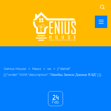
Genius House
>
News
>
se
>
{“detail”:
[{“order”:1009,”description”:”Ошибка Записи Данных В БД”}]}
24
Feb