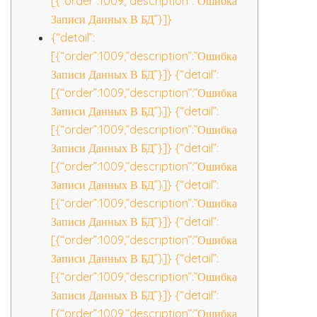
[{“order”:1009,”description”:”Ошибка
Записи Данных В БД”}]}
{“detail”:
[{“order”:1009,”description”:”Ошибка
Записи Данных В БД”}]} {“detail”:
[{“order”:1009,”description”:”Ошибка
Записи Данных В БД”}]} {“detail”:
[{“order”:1009,”description”:”Ошибка
Записи Данных В БД”}]} {“detail”:
[{“order”:1009,”description”:”Ошибка
Записи Данных В БД”}]} {“detail”:
[{“order”:1009,”description”:”Ошибка
Записи Данных В БД”}]} {“detail”:
[{“order”:1009,”description”:”Ошибка
Записи Данных В БД”}]} {“detail”:
[{“order”:1009,”description”:”Ошибка
Записи Данных В БД”}]} {“detail”:
[{“order”:1009,”description”:”Ошибка