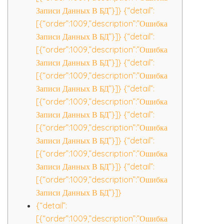
Записи Данных В БД”}]} {“detail”:
[{“order”:1009,”description”:”Ошибка
Записи Данных В БД”}]} {“detail”:
[{“order”:1009,”description”:”Ошибка
Записи Данных В БД”}]} {“detail”:
[{“order”:1009,”description”:”Ошибка
Записи Данных В БД”}]} {“detail”:
[{“order”:1009,”description”:”Ошибка
Записи Данных В БД”}]} {“detail”:
[{“order”:1009,”description”:”Ошибка
Записи Данных В БД”}]} {“detail”:
[{“order”:1009,”description”:”Ошибка
Записи Данных В БД”}]} {“detail”:
[{“order”:1009,”description”:”Ошибка
Записи Данных В БД”}]}
{“detail”:
[{“order”:1009,”description”:”Ошибка