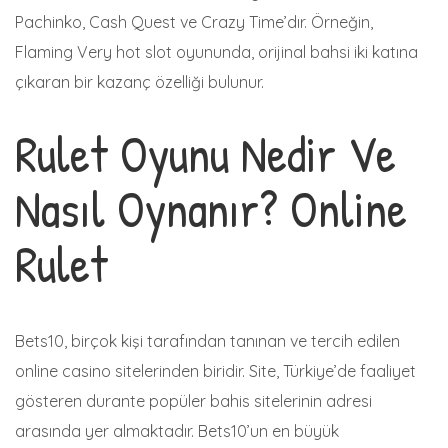
Pachinko, Cash Quest ve Crazy Time’dır. Örneğin,
Flaming Very hot slot oyununda, orijinal bahsi iki katına
çıkaran bir kazanç özelliği bulunur.
Rulet Oyunu Nedir Ve
Nasıl Oynanır? Online
Rulet
Bets10, birçok kişi tarafından tanınan ve tercih edilen
online casino sitelerinden biridir. Site, Türkiye’de faaliyet
gösteren durante popüler bahis sitelerinin adresi
arasında yer almaktadır. Bets10’un en büyük