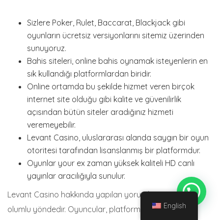
Sizlere Poker, Rulet, Baccarat, Blackjack gibi
oyunların ücretsiz versiyonlarını sitemiz üzerinden
sunuyoruz.
Bahis siteleri, online bahis oynamak isteyenlerin en
sık kullandığı platformlardan biridir.
Online ortamda bu şekilde hizmet veren birçok
internet site olduğu gibi kalite ve güvenilirlik
açısından bütün siteler aradığınız hizmeti
veremeyebilir.
Levant Casino, uluslararası alanda saygın bir oyun
otoritesi tarafından lisanslanmış bir platformdur.
Oyunlar your ex zaman yüksek kaliteli HD canlı
yayınlar aracılığıyla sunulur.
Levant Casino hakkında yapılan yorumlar genellikle
English
olumlu yöndedir. Oyuncular, platformun kolay