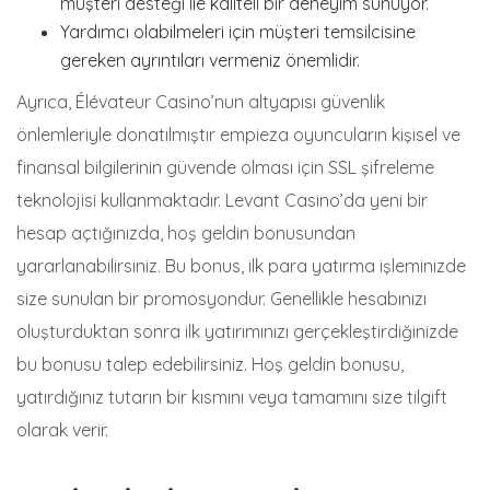
müşteri desteği ile kaliteli bir deneyim sunuyor.
Yardımcı olabilmeleri için müşteri temsilcisine
gereken ayrıntıları vermeniz önemlidir.
Ayrıca, Élévateur Casino’nun altyapısı güvenlik
önlemleriyle donatılmıştır empieza oyuncuların kişisel ve
finansal bilgilerinin güvende olması için SSL şifreleme
teknolojisi kullanmaktadır. Levant Casino’da yeni bir
hesap açtığınızda, hoş geldin bonusundan
yararlanabilirsiniz. Bu bonus, ilk para yatırma işleminizde
size sunulan bir promosyondur. Genellikle hesabınızı
oluşturduktan sonra ilk yatırımınızı gerçekleştirdiğinizde
bu bonusu talep edebilirsiniz. Hoş geldin bonusu,
yatırdığınız tutarın bir kısmını veya tamamını size tilgift
olarak verir.