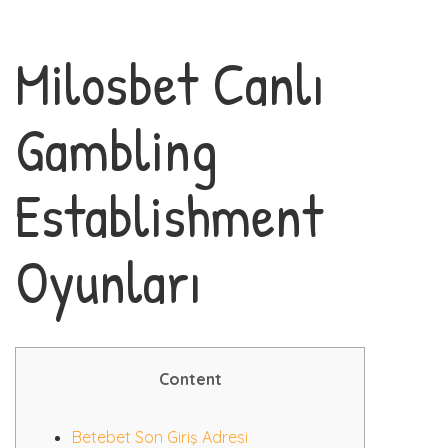
Milosbet Canlı
Gambling
Establishment
Oyunları
Content
Betebet Son Giriş Adresi