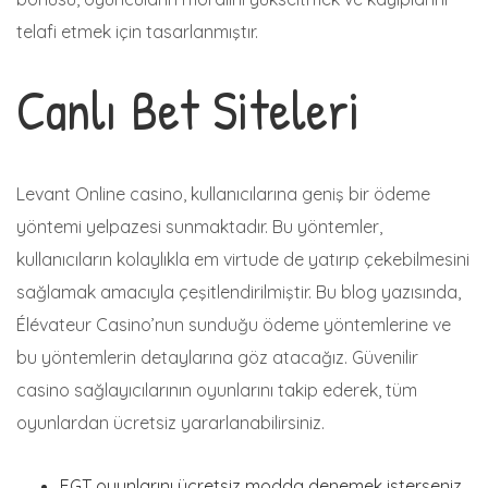
telafi etmek için tasarlanmıştır.
Canlı Bet Siteleri
Levant Online casino, kullanıcılarına geniş bir ödeme
yöntemi yelpazesi sunmaktadır. Bu yöntemler,
kullanıcıların kolaylıkla em virtude de yatırıp çekebilmesini
sağlamak amacıyla çeşitlendirilmiştir. Bu blog yazısında,
Élévateur Casino’nun sunduğu ödeme yöntemlerine ve
bu yöntemlerin detaylarına göz atacağız. Güvenilir
casino sağlayıcılarının oyunlarını takip ederek, tüm
oyunlardan ücretsiz yararlanabilirsiniz.
EGT oyunlarını ücretsiz modda denemek isterseniz,