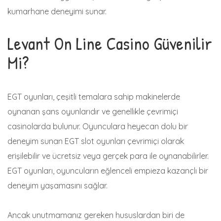
kumarhane deneyimi sunar.
Levant On Line Casino Güvenilir
Mi?
EGT oyunları, çeşitli temalara sahip makinelerde
oynanan şans oyunlarıdır ve genellikle çevrimiçi
casinolarda bulunur. Oyunculara heyecan dolu bir
deneyim sunan EGT slot oyunları çevrimiçi olarak
erişilebilir ve ücretsiz veya gerçek para ile oynanabilirler.
EGT oyunları, oyuncuların eğlenceli empieza kazançlı bir
deneyim yaşamasını sağlar.
Ancak unutmamanız gereken hususlardan biri de