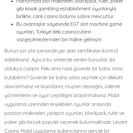
Platformda slot makineleri, blackjack, rulet, poker
gibi klasik gambling establishment oyunlarıyla
birlikte, canlı casino bölümü sobre mevcuttur.
Bu avantajlar sayesinde EGT slot machine game
oyunları, Türkiye’deki casinocuların
vazgeçilmezlerinden biri haline gelmiştir.
Bunun için site içerisinde yer alan sertifikaları kontrol
edebilirsiniz. Ayrıca bu sitelerde verilen bonuslar da
oldukça caziptir. Peki ama nasıl güvenilir bir bahis sitesi
bulabilirim? Güvenilir bir bahis sitesi seçmek için dikkatli
davranmanız ve lisanslarını, müşteri desteğini, ödeme
yöntemlerini ve oyun çeşitliliğini araştırmalısınız. Mobil
uygulama üzerinden erişilebilen oyunlar arasında
position makineleri, jackpot oyunları, blackjack, rulet ve
poker gibi birçok popüler seçenek bulunmaktadır. Levant
Casino Mobil Uygulama, kullanıcılarına gerçek bir