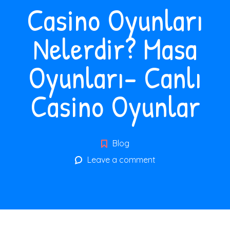
Casino Oyunları
Nelerdir? Masa
Oyunları- Canlı
Casino Oyunlar
Blog
Leave a comment