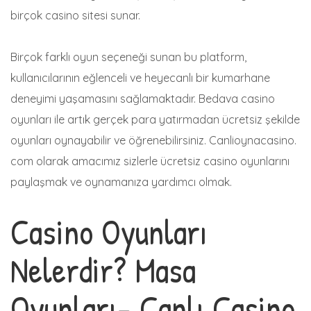
birçok casino sitesi sunar.
Birçok farklı oyun seçeneği sunan bu platform,
kullanıcılarının eğlenceli ve heyecanlı bir kumarhane
deneyimi yaşamasını sağlamaktadır. Bedava casino
oyunları ile artık gerçek para yatırmadan ücretsiz şekilde
oyunları oynayabilir ve öğrenebilirsiniz. Canlioynacasino.
com olarak amacımız sizlerle ücretsiz casino oyunlarını
paylaşmak ve oynamanıza yardımcı olmak.
Casino Oyunları
Nelerdir? Masa
Oyunları- Canlı Casino