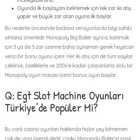
inceleyebilirsiniz.
Oyunda ilk başlayanı belirlemek için tek zar ile atış
yapılır ve büyük zar atan oyuna ilk başlar.
Bu nedenle öncesinde bedava versiyonlarda bilgi sahibi
olmanız önemlidir. Monopoly Big Baller ayrıca, katılmak
için 3 ya da 5 zar üzerine bahis oynaman gerek heyecan
verici bir bonu oyunu içerir. Her iki atış için de tüm sayılar
çekilirse, özelliklerle ve 200x’e kadar çarpanlarla dolu bir
Monopoly oyun masası içerin bonus oyun başlar.
Q: Egt Slot Machine Oyunları
Türkiye’de Popüler Mi?
Bu canlı casino oyunları hakkında hiçbir şey bilmemen
çok de uma önemli değil, çünkü Monopoly Baller’ın nasıl