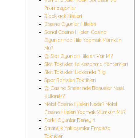
Kumar Sitelerindeki Bonuslar Ve
Promosyonlar
Blackjack Hileleri
Casino Oyunları Hileleri
Sanal Casino Hileleri Casino
Oyunlarında Hile Yapmak Mümkün
Mü?
Q: Slot Oyunları Hileleri Var Mı?
Slot Taktikleri Ile Kazanma Yöntemleri
Slot Taktikleri Hakkında Bilgi
Spor Bahisleri Taktikleri
Q: Casino Sitelerinde Bonuslar Nasıl
Kullanılır?
Mobil Casino Hileleri Nedir? Mobil
Casino Hileleri Yapmak Mümkün Mü?
Farklı Oyunlar Deneyin
Stratejik Yaklaşımlar Empieza
Taktikler