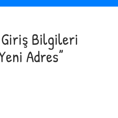
iriş Bilgileri
Yeni Adres”