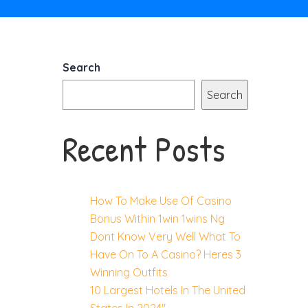
Search
Search
Recent Posts
How To Make Use Of Casino
Bonus Within 1win 1wins Ng
Dont Know Very Well What To
Have On To A Casino? Heres 3
Winning Outfits
10 Largest Hotels In The United