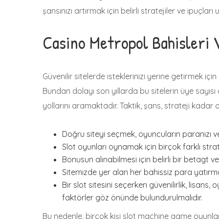
şansınızı artırmak için belirli stratejiler ve ipuçları 
Casino Metropol Bahisleri 
Güvenilir sitelerde isteklerinizi yerine getirmek i
Bundan dolayı son yıllarda bu sitelerin üye sayıs
yollarını aramaktadır. Taktik, şans, strateji kadar
Doğru siteyi seçmek, oyuncuların paranızı ve 
Slot oyunları oynamak için birçok farklı stra
Bonusun alınabilmesi için belirli bir betagt ve 
Sitemizde yer alan her bahissiz para yatırm
Bir slot sitesini seçerken güvenilirlik, lisans
faktörler göz önünde bulundurulmalıdır.
Bu nedenle, birçok kişi slot machine game oyunları 