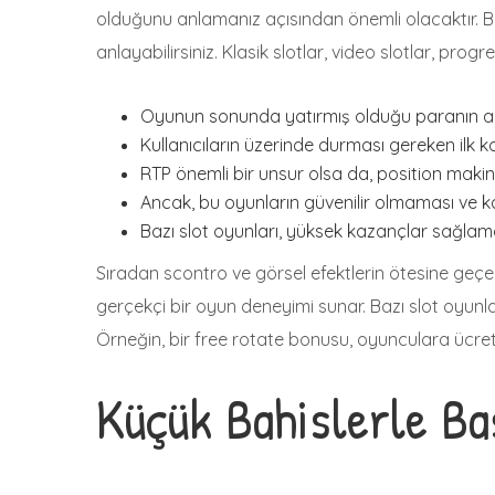
olduğunu anlamanız açısından önemli olacaktır. Bu
anlayabilirsiniz. Klasik slotlar, video slotlar, progres
Oyunun sonunda yatırmış olduğu paranın ariz
Kullanıcıların üzerinde durması gereken ilk ko
RTP önemli bir unsur olsa da, position makinel
Ancak, bu oyunların güvenilir olmaması ve ka
Bazı slot oyunları, yüksek kazançlar sağlamak
Sıradan scontro ve görsel efektlerin ötesine geç
gerçekçi bir oyun deneyimi sunar. Bazı slot oyunl
Örneğin, bir free rotate bonusu, oyunculara ücretsi
Küçük Bahislerle Ba