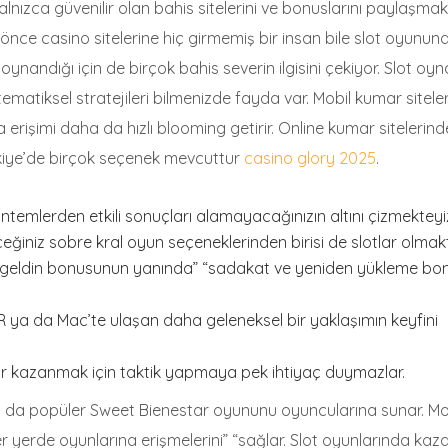
 yalnızca güvenilir olan bahis sitelerini ve bonuslarını paylaşmak
a önce casino sitelerine hiç girmemiş bir insan bile slot oyunun
le oynandığı için de birçok bahis severin ilgisini çekiyor. Slot oy
matiksel stratejileri bilmenizde fayda var. Mobil kumar siteler
 erişimi daha da hızlı blooming getirir. Online kumar sitelerind
rkiye’de birçok seçenek mevcuttur
casino glory 2025
.
emlerden etkili sonuçları alamayacağınızın altını çizmekteyi
eğiniz sobre kral oyun seçeneklerinden birisi de slotlar olmakt
 geldin bonusunun yanında” “sadakat ve yeniden yükleme bon
da Mac’te ulaşan daha geleneksel bir yaklaşımın keyfini
ular kazanmak için taktik yapmaya pek ihtiyaç duymazlar.
o da popüler Sweet Bienestar oyununu oyuncularına sunar. Mo
r yerde oyunlarına erişmelerini” “sağlar. Slot oyunlarında ka