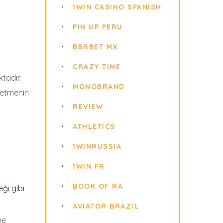
1WIN CASINO SPANISH
PIN UP PERU
BBRBET MX
CRAZY TIME
ktadır.
MONOBRAND
 etmenin
REVIEW
ATHLETICS
1WINRUSSIA
1WIN FR
BOOK OF RA
eği gibi
AVIATOR BRAZIL
me