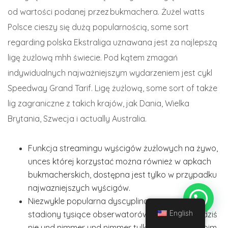
od wartości podanej przez bukmachera. Żużel watts
Polsce cieszy się dużą popularnością, some sort
regarding polska Ekstraliga uznawana jest za najlepszą
ligę żużlową mhh świecie. Pod kątem zmagań
indywidualnych najważniejszym wydarzeniem jest cykl
Speedway Grand Tarif. Ligę żużlową, some sort of także
lig zagraniczne z takich krajów, jak Dania, Wielka
Brytania, Szwecja i actually Australia.
Funkcja streamingu wyścigów żużlowych na żywo,
unces której korzystać można również w apkach
bukmacherskich, dostępna jest tylko w przypadku
najwazniejszych wyścigów.
Niezwykle popularna dyscyplina przyciąga na
English
stadiony tysiące obserwatorów, którzy mogą dziś
nie und nimmer und nimmer tylko kibicować swoim