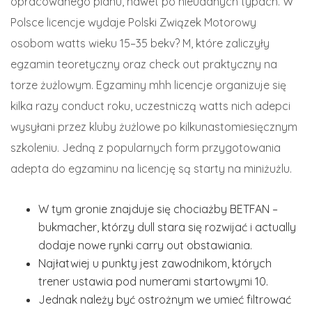
opracowanego planu, nawet po nieudanych typach. W
Polsce licencje wydaje Polski Związek Motorowy
osobom watts wieku 15–35 bekv? M, które zaliczyły
egzamin teoretyczny oraz check out praktyczny na
torze żużlowym. Egzaminy mhh licencje organizuje się
kilka razy conduct roku, uczestniczą watts nich adepci
wysyłani przez kluby żużlowe po kilkunastomiesięcznym
szkoleniu. Jedną z popularnych form przygotowania
adepta do egzaminu na licencję są starty na miniżużlu.
W tym gronie znajduje się chociażby BETFAN –
bukmacher, którzy dull stara się rozwijać i actually
dodaje nowe rynki carry out obstawiania.
Najłatwiej u punkty jest zawodnikom, których
trener ustawia pod numerami startowymi 10.
Jednak należy być ostrożnym we umieć filtrować