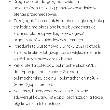
Druga porada dotyczy obstawiania
powyżej/poniżej liczby punktów zawodnika w
ofercie przedmeczowej.
Żużel, ngakl” “samo jak Formuła a single czy hokej
em lodzie ma określone kursy bukmacherskie,
które ustalane są według przewidywań
organizatorów zakładów wzajemnych.
Pojedynki te wystartowały w roku 2021 i actually
krok po kroku zdobywają coraz większe uznanie
wśród uczestników oraz kibiców.
Pełna oferta zakładów bukmacherskich GOBET
dostępna jest na stronie 🥇Zakłady
bukmacherskie, legalny” “bukmacher online🥇 –
GoBet (goplusbet. pl).
Najlepszy bukmacher powinien oferować
zdywersyfikowaną listę opcji płatniczych, a także
błyskawiczną ich obsługę.