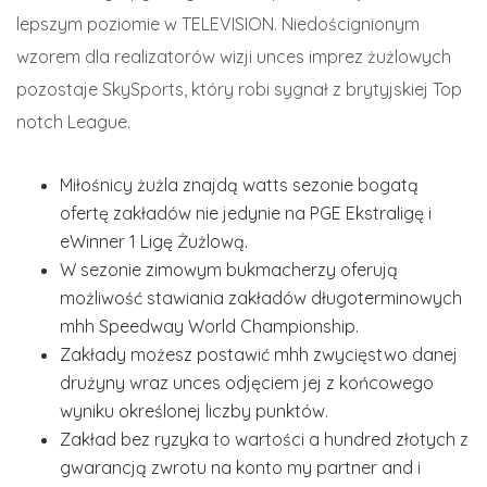
lepszym poziomie w TELEVISION. Niedoścignionym
wzorem dla realizatorów wizji unces imprez żużlowych
pozostaje SkySports, który robi sygnał z brytyjskiej Top
notch League.
Miłośnicy żużla znajdą watts sezonie bogatą
ofertę zakładów nie jedynie na PGE Ekstraligę i
eWinner 1 Ligę Żużlową.
W sezonie zimowym bukmacherzy oferują
możliwość stawiania zakładów długoterminowych
mhh Speedway World Championship.
Zakłady możesz postawić mhh zwycięstwo danej
drużyny wraz unces odjęciem jej z końcowego
wyniku określonej liczby punktów.
Zakład bez ryzyka to wartości a hundred złotych z
gwarancją zwrotu na konto my partner and i