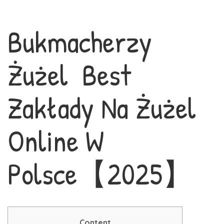
Bukmacherzy
Żużel ️ Best
Zakłady Na Żużel
Online W
Polsce【2025】
Content