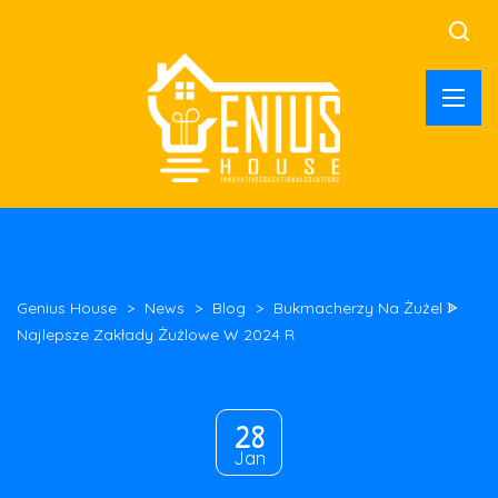
Genius House
>
News
>
Blog
>
Bukmacherzy Na Żużel ᗎ
Najlepsze Zakłady Żużlowe W 2024 R
28
Jan