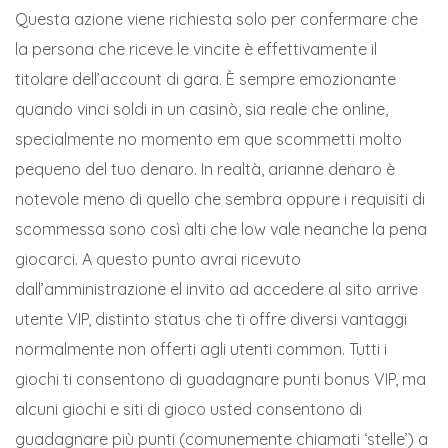
Questa azione viene richiesta solo per confermare che
la persona che riceve le vincite è effettivamente il
titolare dell’account di gara. È sempre emozionante
quando vinci soldi in un casinò, sia reale che online,
specialmente no momento em que scommetti molto
pequeno del tuo denaro. In realtà, arianne denaro è
notevole meno di quello che sembra oppure i requisiti di
scommessa sono così alti che low vale neanche la pena
giocarci. A questo punto avrai ricevuto
dall’amministrazione el invito ad accedere al sito arrive
utente VIP, distinto status che ti offre diversi vantaggi
normalmente non offerti agli utenti common. Tutti i
giochi ti consentono di guadagnare punti bonus VIP, ma
alcuni giochi e siti di gioco usted consentono di
guadagnare più punti (comunemente chiamati ‘stelle’) a