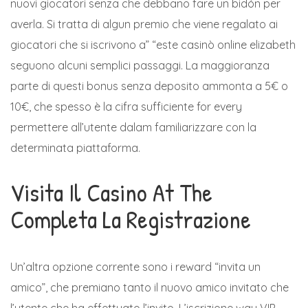
nuovi giocatori senza che debbano fare un bidón per
averla. Si tratta di algun premio che viene regalato ai
giocatori che si iscrivono a” “este casinò online elizabeth
seguono alcuni semplici passaggi. La maggioranza
parte di questi bonus senza deposito ammonta a 5€ o
10€, che spesso è la cifra sufficiente for every
permettere all’utente dalam familiarizzare con la
determinata piattaforma.
Visita Il Casino At The
Completa La Registrazione
Un’altra opzione corrente sono i reward “invita un
amico”, che premiano tanto il nuovo amico invitato che