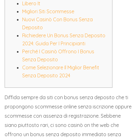
Libero It
Migliori Siti Scommesse
Nuovi Casinò Con Bonus Senza
Deposito
Richiedere Un Bonus Senza Deposito
2024: Guida Per I Principianti
Perché I Casinò Offrono I Bonus
Senza Deposito
Come Selezionare Il Miglior Benefit
Senza Deposito 2024
Diffida sempre da siti con bonus senza deposito che ti
propongono scommesse online senza iscrizione oppure
scommesse con assenza di registrazione. Sebbene
siano piuttosto rari, ci sono casinò on the web che
offrono un bonus senza deposito immediato senza