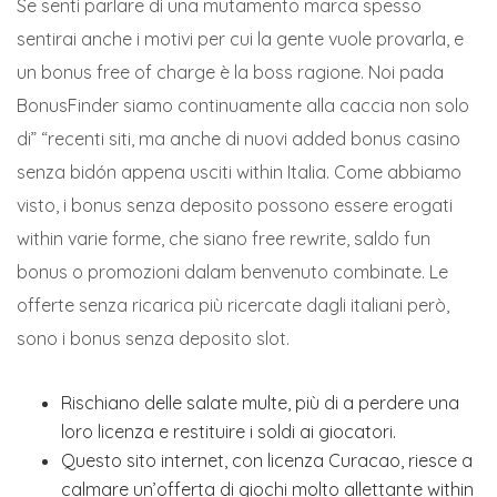
Se senti parlare di una mutamento marca spesso
sentirai anche i motivi per cui la gente vuole provarla, e
un bonus free of charge è la boss ragione. Noi pada
BonusFinder siamo continuamente alla caccia non solo
di” “recenti siti, ma anche di nuovi added bonus casino
senza bidón appena usciti within Italia. Come abbiamo
visto, i bonus senza deposito possono essere erogati
within varie forme, che siano free rewrite, saldo fun
bonus o promozioni dalam benvenuto combinate. Le
offerte senza ricarica più ricercate dagli italiani però,
sono i bonus senza deposito slot.
Rischiano delle salate multe, più di a perdere una
loro licenza e restituire i soldi ai giocatori.
Questo sito internet, con licenza Curacao, riesce a
calmare un’offerta di giochi molto allettante within