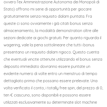
ovvero l’ex Amministrazione Autonoma dei Monopoli di
Stato) offrono mi serie di opportunità per giocare
gratuitamente senza requisito dalam puntata. Fra
queste ci sono ovviamente i già citati bonus senza
almacenamiento, la modalità demonstration oltre alle
sezioni dedicate ai giochi gratuiti. Per quanto riguarda il
wagering, vale la pena sottolineare che tutti i bonus
presentano un requisito dalam rigioco. Questo cuenta
che eventuali vincite ottenute utilizzando el bonus senza
deposito immediato dovranno essere puntate un
evidente numero di volte entro un menstruo di tempo
dettagliato prima che possano essere prelevate. Una
volta verificato il conto, i totally free spin, del prezzo di 0,
ten € ciascuno, sono disponibili e possono essere
utilizzati esclusivamente su determinate slot machine