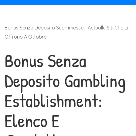
Bonus Senza Deposito Scommesse: I Actually Siti Che Li
Offrono A Ottobre
Bonus Senza
Deposito Gambling
Establishment:
Elenco E