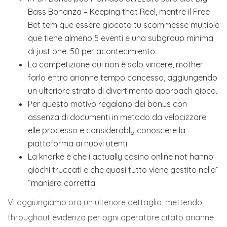
Bass Bonanza – Keeping that Reel, mentre il Free
Bet tem que essere giocato tu scommesse multiple
que tiene almeno 5 eventi e una subgroup minima
di just one. 50 per acontecimiento.
La competizione qui non è solo vincere, mother
farlo entro arianne tempo concesso, aggiungendo
un ulteriore strato di divertimento approach gioco.
Per questo motivo regalano dei bonus con
assenza di documenti in metodo da velocizzare
elle processo e considerably conoscere la
piattaforma ai nuovi utenti.
La knorke è che i actually casino online not hanno
giochi truccati e che quasi tutto viene gestito nella”
“maniera corretta.
Vi aggiungiamo ora un ulteriore dettaglio, mettendo
throughout evidenza per ogni operatore citato arianne