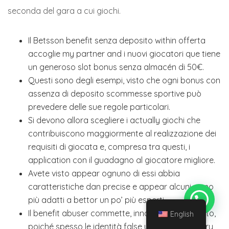
seconda del gara a cui giochi.
Il Betsson benefit senza deposito within offerta
accoglie my partner and i nuovi giocatori que tiene
un generoso slot bonus senza almacén di 50€.
Questi sono degli esempi, visto che ogni bonus con
assenza di deposito scommesse sportive può
prevedere delle sue regole particolari.
Si devono allora scegliere i actually giochi che
contribuiscono maggiormente al realizzazione dei
requisiti di giocata e, compresa tra questi, i
application con il guadagno al giocatore migliore.
Avete visto appear ognuno di essi abbia
caratteristiche dan precise e appear alcuni siano
più adatti a bettor un po’ più esperti.
Il benefit abuser commette, innanzitutto, un reato,
English
poiché spesso le identità false utilizzate for every