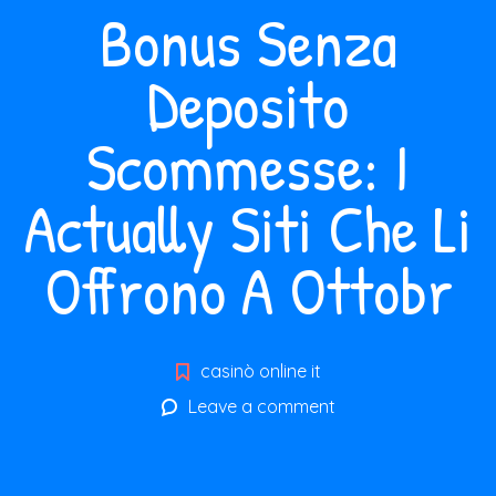
Bonus Senza
Deposito
Scommesse: I
Actually Siti Che Li
Offrono A Ottobr
casinò online it
Leave a comment