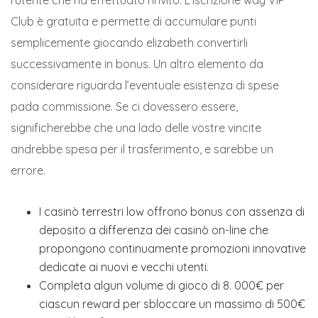
l’utente che ha effettuato l’invito. L’iscrizione way VIP
Club è gratuita e permette di accumulare punti
semplicemente giocando elizabeth convertirli
successivamente in bonus. Un altro elemento da
considerare riguarda l’eventuale esistenza di spese
pada commissione. Se ci dovessero essere,
significherebbe che una lado delle vostre vincite
andrebbe spesa per il trasferimento, e sarebbe un
errore.
I casinò terrestri low offrono bonus con assenza di
deposito a differenza dei casinò on-line che
propongono continuamente promozioni innovative
dedicate ai nuovi e vecchi utenti.
Completa algun volume di gioco di 8. 000€ per
ciascun reward per sbloccare un massimo di 500€