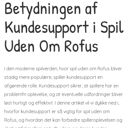
Betydningen af
Kundesupport i Spil
Uden Om Rofus
I den moderne spilverden, hvor spil uden om Rofus bliver
stadig mere populære, spiller kundesupport en
afgørende rolle. Kundesupport sikrer, at spillere har en
problemfri oplevelse, og at eventuelle udfordringer bliver
løst hurtigt og effektivt. I denne artikel vil vi dykke ned i,
hvorfor kundesupport er så vigtig for spil uden om
Rofus, og hvordan det kan forbedre spilleroplevelsen og