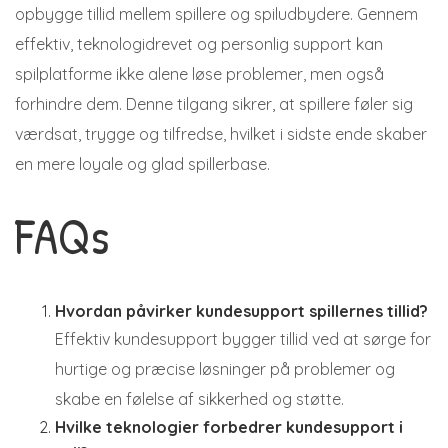
opbygge tillid mellem spillere og spiludbydere. Gennem
effektiv, teknologidrevet og personlig support kan
spilplatforme ikke alene løse problemer, men også
forhindre dem. Denne tilgang sikrer, at spillere føler sig
værdsat, trygge og tilfredse, hvilket i sidste ende skaber
en mere loyale og glad spillerbase.
FAQs
Hvordan påvirker kundesupport spillernes tillid?
Effektiv kundesupport bygger tillid ved at sørge for
hurtige og præcise løsninger på problemer og
skabe en følelse af sikkerhed og støtte.
Hvilke teknologier forbedrer kundesupport i