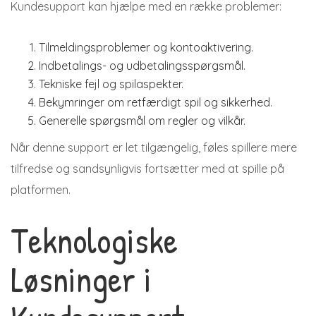
Kundesupport kan hjælpe med en række problemer:
Tilmeldingsproblemer og kontoaktivering.
Indbetalings- og udbetalingsspørgsmål.
Tekniske fejl og spilaspekter.
Bekymringer om retfærdigt spil og sikkerhed.
Generelle spørgsmål om regler og vilkår.
Når denne support er let tilgængelig, føles spillere mere
tilfredse og sandsynligvis fortsætter med at spille på
platformen.
Teknologiske
Løsninger i