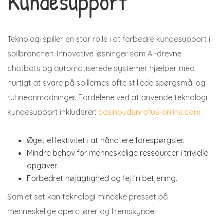
Kundesupport
Teknologi spiller en stor rolle i at forbedre kundesupport i
spilbranchen. Innovative løsninger som AI-drevne
chatbots og automatiserede systemer hjælper med
hurtigt at svare på spillernes ofte stillede spørgsmål og
rutineanmodninger. Fordelene ved at anvende teknologi i
kundesupport inkluderer:
casinoudenrofus-online.com
Øget effektivitet i at håndtere forespørgsler.
Mindre behov for menneskelige ressourcer i trivielle
opgaver.
Forbedret nøjagtighed og fejlfri betjening.
Samlet set kan teknologi mindske presset på
menneskelige operatører og fremskynde