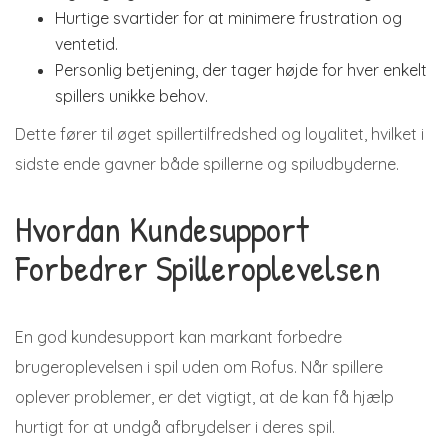
Hurtige svartider for at minimere frustration og
ventetid.
Personlig betjening, der tager højde for hver enkelt
spillers unikke behov.
Dette fører til øget spillertilfredshed og loyalitet, hvilket i
sidste ende gavner både spillerne og spiludbyderne.
Hvordan Kundesupport
Forbedrer Spilleroplevelsen
En god kundesupport kan markant forbedre
brugeroplevelsen i spil uden om Rofus. Når spillere
oplever problemer, er det vigtigt, at de kan få hjælp
hurtigt for at undgå afbrydelser i deres spil.