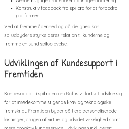
Gennemsigtige procedurer for klagehåndtering.
Konstruktiv feedback fra spillere for at forbedre
platformen.
Ved at fremme åbenhed og pålidelighed kan
spiludbydere styrke deres relation til kunderne og
fremme en sund spiloplevelse.
Udviklingen af Kundesupport i
Fremtiden
Kundesupport i spil uden om Rofus vil fortsat udvikle sig
for at imødekomme stigende krav og teknologiske
fremskridt. Fremtiden byder på flere personaliserede
løsninger, brugen af virtuel og udvidet virkelighed samt
mere proaktiv kundeservice. Udviklingen inkluderer: