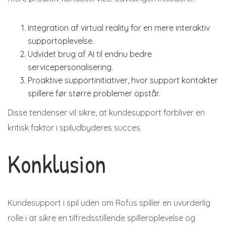
Integration af virtual reality for en mere interaktiv
supportoplevelse.
Udvidet brug af AI til endnu bedre
servicepersonalisering.
Proaktive supportinitiativer, hvor support kontakter
spillere før større problemer opstår.
Disse tendenser vil sikre, at kundesupport forbliver en
kritisk faktor i spiludbyderes succes.
Konklusion
Kundesupport i spil uden om Rofus spiller en uvurderlig
rolle i at sikre en tilfredsstillende spilleroplevelse og