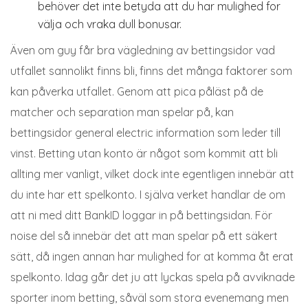
behöver det inte betyda att du har mulighed for
välja och vraka dull bonusar.
Även om guy får bra vägledning av bettingsidor vad
utfallet sannolikt finns bli, finns det många faktorer som
kan påverka utfallet. Genom att pica påläst på de
matcher och separation man spelar på, kan
bettingsidor general electric information som leder till
vinst. Betting utan konto är något som kommit att bli
allting mer vanligt, vilket dock inte egentligen innebär att
du inte har ett spelkonto. I själva verket handlar de om
att ni med ditt BankID loggar in på bettingsidan. För
noise del så innebär det att man spelar på ett säkert
sätt, då ingen annan har mulighed for at komma åt erat
spelkonto. Idag går det ju att lyckas spela på avviknade
sporter inom betting, såväl som stora evenemang men