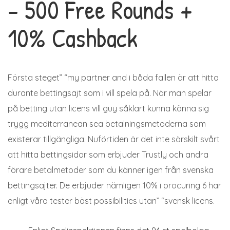
– 500 Free Rounds +
10% Cashback
Första steget” “my partner and i båda fallen är att hitta
durante bettingsajt som i vill spela på. När man spelar
på betting utan licens vill guy såklart kunna känna sig
trygg mediterranean sea betalningsmetoderna som
existerar tillgängliga. Nuförtiden är det inte särskilt svårt
att hitta bettingsidor som erbjuder Trustly och andra
förare betalmetoder som du känner igen från svenska
bettingsajter. De erbjuder nämligen 10% i procuring 6 har
enligt våra tester bäst possibilities utan” “svensk licens.