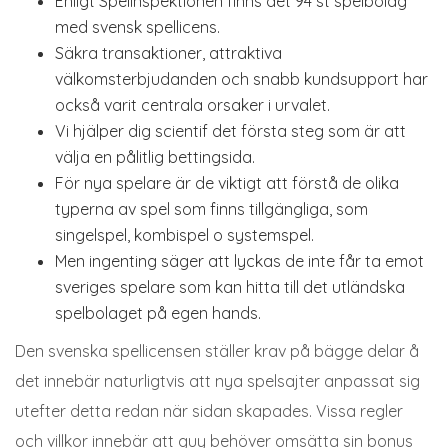
Enligt Spelinspektionen finns det 94 st spelbolag
med svensk spellicens.
Säkra transaktioner, attraktiva
välkomsterbjudanden och snabb kundsupport har
också varit centrala orsaker i urvalet.
Vi hjälper dig scientif det första steg som är att
välja en pålitlig bettingsida.
För nya spelare är de viktigt att förstå de olika
typerna av spel som finns tillgängliga, som
singelspel, kombispel o systemspel.
Men ingenting säger att lyckas de inte får ta emot
sveriges spelare som kan hitta till det utländska
spelbolaget på egen hands.
Den svenska spellicensen ställer krav på bägge delar å
det innebär naturligtvis att nya spelsajter anpassat sig
utefter detta redan när sidan skapades. Vissa regler
och villkor innebär att guy behöver omsätta sin bonus