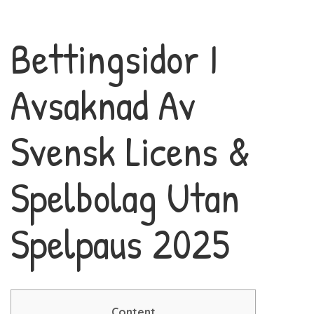
Bettingsidor I
Avsaknad Av
Svensk Licens &
Spelbolag Utan
Spelpaus 2025
Content