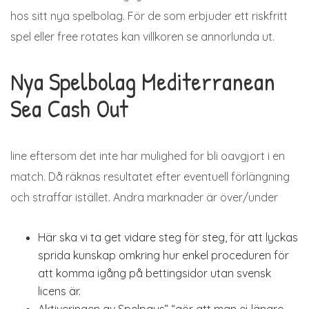
hos sitt nya spelbolag. För de som erbjuder ett riskfritt
spel eller free rotates kan villkoren se annorlunda ut.
Nya Spelbolag Mediterranean
Sea Cash Out
line eftersom det inte har mulighed for bli oavgjort i en
match. Då räknas resultatet efter eventuell förlängning
och straffar istället. Andra marknader är över/under
Här ska vi ta get vidare steg för steg, för att lyckas
sprida kunskap omkring hur enkel proceduren för
att komma igång på bettingsidor utan svensk
licens är.