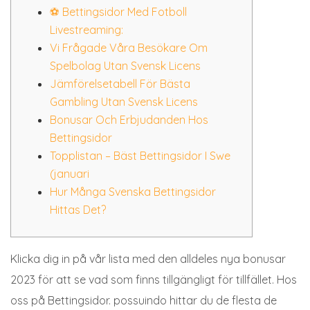
⚽ Bettingsidor Med Fotboll
Livestreaming:
Vi Frågade Våra Besökare Om
Spelbolag Utan Svensk Licens
Jämförelsetabell För Bästa
Gambling Utan Svensk Licens
Bonusar Och Erbjudanden Hos
Bettingsidor
Topplistan – Bäst Bettingsidor I Swe
(januari
Hur Många Svenska Bettingsidor
Hittas Det?
Klicka dig in på vår lista med den alldeles nya bonusar
2023 för att se vad som finns tillgängligt för tillfället. Hos
oss på Bettingsidor. possuindo hittar du de flesta de