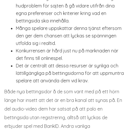
hudproblem för sajten å gå vidare utifrån dina
egna preferenser och kriterier kring vad en
bettingsida ska innehålla.
Många spelare uppskattar denna tjänst eftersom
den ger dem chansen att lyckas se spänningen
utfolda sig i realtid.
Konkurrensen är hård just nu på marknaden när
det finns till onlinespel.
Det är centralt att dessa resurser är synliga och
lättillgängliga på bettingsidorna för att uppmuntra
spelare att använda dem vid krav.
Både nya bettingsidor å de som varit med på ett hörn
länge har insett att det är en bra kanal att synas på. En
del audio-video dem har satsat på att palo en
bettingsida utan registrering, alltså att lyckas de
erbjuder spel med BankID. Andra vanliga