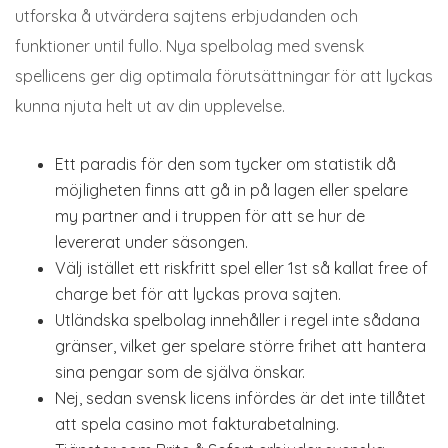
utforska å utvärdera sajtens erbjudanden och
funktioner until fullo. Nya spelbolag med svensk
spellicens ger dig optimala förutsättningar för att lyckas
kunna njuta helt ut av din upplevelse.
Ett paradis för den som tycker om statistik då
möjligheten finns att gå in på lagen eller spelare
my partner and i truppen för att se hur de
levererat under säsongen.
Välj istället ett riskfritt spel eller 1st så kallat free of
charge bet för att lyckas prova sajten.
Utländska spelbolag innehåller i regel inte sådana
gränser, vilket ger spelare större frihet att hantera
sina pengar som de själva önskar.
Nej, sedan svensk licens infördes är det inte tillåtet
att spela casino mot fakturabetalning.