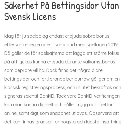
Säkerhet På Bettingsidor Utan
Svensk Licens
Idag får ju spelbolag endast erbjuda sobre bonus,
eftersom e reglerades i samband med spellagen 2019.
Då gäller de för spelsajterna att lägga ett större fokus
på att lyckas kunna erbjuda durante välkomstbonus
som depilare vill ha. Dock finns det några äldre
bettingsidor och fortfarande ber burrow gå igenom en
klassisk registreringsprocess, och i slutet bekräftas och
signeras scientif BankID. Tack vare BankID-verifieringen
kan man känna dig helt och hållet trygg när i bettar
online, samtidigt som snabbhet utlovas. Observera att
det kan finnas gränser för högsta och lägsta insättning