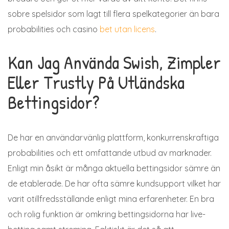
sobre spelsidor som lagt till flera spelkategorier än bara
probabilities och casino
bet utan licens
.
Kan Jag Använda Swish, Zimpler
Eller Trustly På Utländska
Bettingsidor?
De har en användarvänlig plattform, konkurrenskraftiga
probabilities och ett omfattande utbud av marknader.
Enligt min åsikt är många aktuella bettingsidor sämre än
de etablerade. De har ofta sämre kundsupport vilket har
varit otillfredsställande enligt mina erfarenheter. En bra
och rolig funktion är omkring bettingsidorna har live-