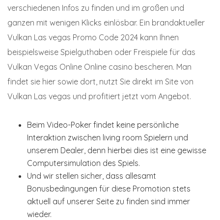
verschiedenen Infos zu finden und im großen und
ganzen mit wenigen Klicks einlösbar. Ein brandaktueller
Vulkan Las vegas Promo Code 2024 kann Ihnen
beispielsweise Spielguthaben oder Freispiele für das
Vulkan Vegas Online Online casino bescheren. Man
findet sie hier sowie dort, nutzt Sie direkt im Site von
Vulkan Las vegas und profitiert jetzt vom Angebot.
Beim Video-Poker findet keine persönliche
Interaktion zwischen living room Spielern und
unserem Dealer, denn hierbei dies ist eine gewisse
Computersimulation des Spiels.
Und wir stellen sicher, dass allesamt
Bonusbedingungen für diese Promotion stets
aktuell auf unserer Seite zu finden sind immer
wieder.