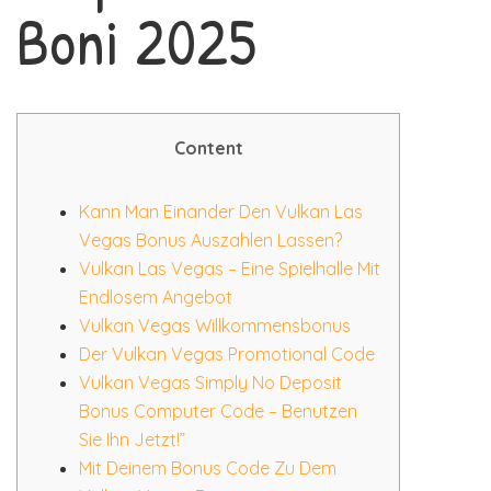
Boni 2025
Content
Kann Man Einander Den Vulkan Las
Vegas Bonus Auszahlen Lassen?
Vulkan Las Vegas – Eine Spielhalle Mit
Endlosem Angebot
Vulkan Vegas Willkommensbonus
Der Vulkan Vegas Promotional Code
Vulkan Vegas Simply No Deposit
Bonus Computer Code – Benutzen
Sie Ihn Jetzt!”
Mit Deinem Bonus Code Zu Dem