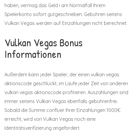
haben, vermag das Geld i am Normalfall Ihrem
Spielerkonto sofort gutgeschrieben. Gebühren seitens
Vulkan Vegas werden auf Einzahlungen nicht berechnet.
Vulkan Vegas Bonus
Informationen
Außerdem kann jeder Spieler, der einen vulkan vegas
aktionscode geschluckt, im Laufe jeder Zeit von anderen
vulkan vegas aktionscode profitieren. Auszahlungen sind
immer seitens Vulkan Vegas ebenfalls gebührenfrei.
Sobald die Summe confluer Ihrer Einzahlungen 1000€
erreicht, wird von Vulkan Vegas noch eine
Identitätsverifizierung angefordert.