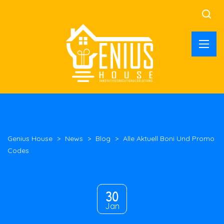
Genius House
>
News
>
Blog
>
Alle Aktuell Boni Und Promo
Codes
30
Jan