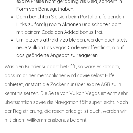
expire Preise nicht geradlinig als Geld, sondern in
Form von Bonusguthaben.
Dann berichten Sie sich beim Portal an, folgenden
Links zu family room Aktionen und schalten dort
mit deinem Code den Added bonus frei.
Um letztens attraktiv zu bleiben, werden auch stets
neue Vulkan Las vegas Code veröffentlicht, o auf
das geänderte Angebot zu reagieren.
Was den Kundensupport betrifft, so wäre es ratsam,
dass im or her menschlicher wird sowie selbst Hilfe
anbietet, anstatt die Zocker nur über expire AGB zu in
kenntnis setzen. Die Seite von Vulkan Vegas ist echt sehr
übersichtlich sowie die Navigation fällt super leicht. Nach
der Registrierung, die rasch erledigt ist auch, werden wir
mit einem Willkommensbonus belohnt.