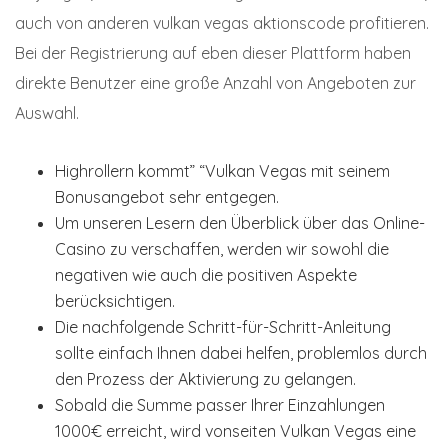
auch von anderen vulkan vegas aktionscode profitieren.
Bei der Registrierung auf eben dieser Plattform haben
direkte Benutzer eine große Anzahl von Angeboten zur
Auswahl.
Highrollern kommt” “Vulkan Vegas mit seinem
Bonusangebot sehr entgegen.
Um unseren Lesern den Überblick über das Online-
Casino zu verschaffen, werden wir sowohl die
negativen wie auch die positiven Aspekte
berücksichtigen.
Die nachfolgende Schritt-für-Schritt-Anleitung
sollte einfach Ihnen dabei helfen, problemlos durch
den Prozess der Aktivierung zu gelangen.
Sobald die Summe passer Ihrer Einzahlungen
1000€ erreicht, wird vonseiten Vulkan Vegas eine