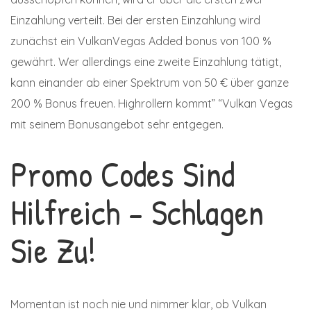
Einzahlung verteilt. Bei der ersten Einzahlung wird
zunächst ein VulkanVegas Added bonus von 100 %
gewährt. Wer allerdings eine zweite Einzahlung tätigt,
kann einander ab einer Spektrum von 50 € über ganze
200 % Bonus freuen. Highrollern kommt” “Vulkan Vegas
mit seinem Bonusangebot sehr entgegen.
Promo Codes Sind
Hilfreich – Schlagen
Sie Zu!
Momentan ist noch nie und nimmer klar, ob Vulkan