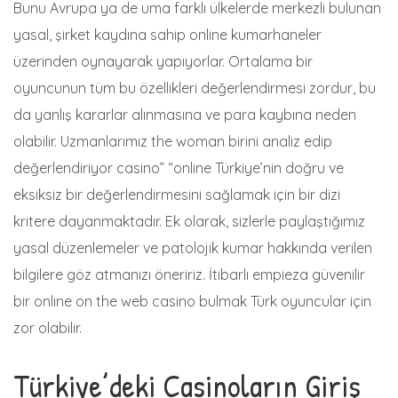
Bunu Avrupa ya de uma farklı ülkelerde merkezli bulunan
yasal, şirket kaydına sahip online kumarhaneler
üzerinden oynayarak yapıyorlar. Ortalama bir
oyuncunun tüm bu özellikleri değerlendirmesi zordur, bu
da yanlış kararlar alınmasına ve para kaybına neden
olabilir. Uzmanlarımız the woman birini analiz edip
değerlendiriyor casino” “online Türkiye’nin doğru ve
eksiksiz bir değerlendirmesini sağlamak için bir dizi
kritere dayanmaktadır. Ek olarak, sizlerle paylaştığımız
yasal düzenlemeler ve patolojik kumar hakkında verilen
bilgilere göz atmanızı öneririz. İtibarlı empieza güvenilir
bir online on the web casino bulmak Türk oyuncular için
zor olabilir.
Türkiye’deki Casinoların Giriş