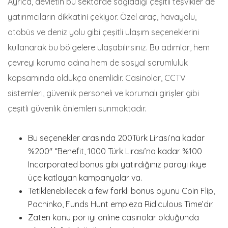
Ayrıca, devletin bu sektörde sağladığı çeşitli teşvikler de
yatırımcıların dikkatini çekiyor. Özel araç, havayolu,
otobüs ve deniz yolu gibi çeşitli ulaşım seçeneklerini
kullanarak bu bölgelere ulaşabilirsiniz. Bu adımlar, hem
çevreyi koruma adına hem de sosyal sorumluluk
kapsamında oldukça önemlidir. Casinolar, CCTV
sistemleri, güvenlik personeli ve korumalı girişler gibi
çeşitli güvenlik önlemleri sunmaktadır.
Bu seçenekler arasında 200Türk Lirası’na kadar
%200″ “Benefit, 1000 Türk Lirası’na kadar %100
Incorporated bonus gibi yatırdığınız parayı ikiye
üçe katlayan kampanyalar va.
Tetiklenebilecek a few farklı bonus oyunu Coin Flip,
Pachinko, Funds Hunt empieza Ridiculous Time’dır.
Zaten konu por iyi online casinolar olduğunda