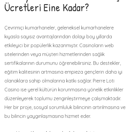
Ücretleri Eine Kadar?
Çevrimiçi kumarhaneler, geleneksel kumarhanelere
kıyasla sayısız avantajlarından dolayı boy yıllarda
etkileyici bir popülerlik kazanmıştır. Casinoların web
sitelerinden veya müşteri hizmetlerinden sağlık
sertifikalarının durumunu öğrenebilirsiniz. Bu destekler,
eğitim kalitesinin artmasına empieza gençlerin daha iyi
olanaklara sahip olmalarına katkı sağlar. Pierre Loti
Casino ise yerel kültürün korunmasına yönelik etkinlikler
düzenleyerek toplumu zenginleştirmeye çalışmaktadır.
Her bir proje, sosyal sorumluluk bilincinin artırılmasına ve
bu bilincin yaygınlaşmasına hizmet eder.