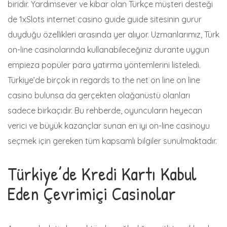
biridir. Yardımsever ve kibar olan Türkçe müşteri desteği
de 1xSlots internet casino guide guide sitesinin gurur
duyduğu özellikleri arasında yer alıyor. Uzmanlarımız, Türk
on-line casinolarında kullanabileceğiniz durante uygun
empieza popüler para yatırma yöntemlerini listeledi.
Türkiye’de birçok in regards to the net on line on line
casino bulunsa da gerçekten olağanüstü olanları
sadece birkaçıdır. Bu rehberde, oyuncuların heyecan
verici ve büyük kazançlar sunan en iyi on-line casinoyu
seçmek için gereken tüm kapsamlı bilgiler sunulmaktadır.
Türkiye’de Kredi Kartı Kabul
Eden Çevrimiçi Casinolar