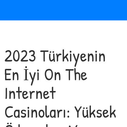
2023 Türkiyenin
En İyi On The
Internet
Casinoları: Yüksek