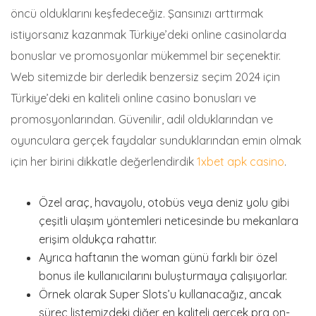
öncü olduklarını keşfedeceğiz. Şansınızı arttırmak
istiyorsanız kazanmak Türkiye’deki online casinolarda
bonuslar ve promosyonlar mükemmel bir seçenektir.
Web sitemizde bir derledik benzersiz seçim 2024 için
Türkiye’deki en kaliteli online casino bonusları ve
promosyonlarından. Güvenilir, adil olduklarından ve
oyunculara gerçek faydalar sunduklarından emin olmak
için her birini dikkatle değerlendirdik
1xbet apk casino
.
Özel araç, havayolu, otobüs veya deniz yolu gibi
çeşitli ulaşım yöntemleri neticesinde bu mekanlara
erişim oldukça rahattır.
Ayrıca haftanın the woman günü farklı bir özel
bonus ile kullanıcılarını buluşturmaya çalışıyorlar.
Örnek olarak Super Slots’u kullanacağız, ancak
süreç listemizdeki diğer en kaliteli gerçek pra on-