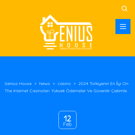
Genius House
>
News
>
casino
>
2024 Türkiyenin En İyi On
The Internet Casinoları: Yüksek Ödemeler Ve Güvenilir Çekimle
12
Feb