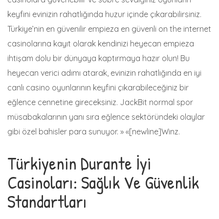
keyfini evinizin rahatlığında huzur içinde çıkarabilirsiniz.
Türkiye’nin en güvenilir empieza en güvenli on the internet
casinolarına kayıt olarak kendinizi heyecan empieza
ihtişam dolu bir dünyaya kaptırmaya hazır olun! Bu
heyecan verici adımı atarak, evinizin rahatlığında en iyi
canlı casino oyunlarının keyfini çıkarabileceğiniz bir
eğlence cennetine gireceksiniz. JackBit normal spor
müsabakalarının yanı sıra eğlence sektöründeki olaylar
gibi özel bahisler para sunuyor. » «[newline]Winz.
Türkiyenin Durante İyi
Casinoları: Sağlık Ve Güvenlik
Standartları