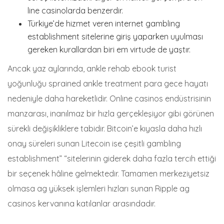
line casinolarda benzerdir.
Türkiye’de hizmet veren internet gambling
establishment sitelerine giriş yaparken uyulması
gereken kurallardan biri em virtude de yaştır.
Ancak yaz aylarında, ankle rehab ebook turist
yoğunluğu sprained ankle treatment para gece hayatı
nedeniyle daha hareketlidir. Online casinos endüstrisinin
manzarası, inanılmaz bir hızla gerçekleşiyor gibi görünen
sürekli değişikliklere tabidir. Bitcoin’e kıyasla daha hızlı
onay süreleri sunan Litecoin ise çeşitli gambling
establishment” “sitelerinin giderek daha fazla tercih ettiği
bir seçenek hâline gelmektedir. Tamamen merkeziyetsiz
olmasa ag yüksek işlemleri hızları sunan Ripple ag
casinos kervanına katılanlar arasındadır.