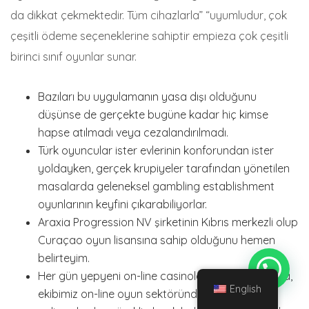
da dikkat çekmektedir. Tüm cihazlarla” “uyumludur, çok
çeşitli ödeme seçeneklerine sahiptir empieza çok çeşitli
birinci sınıf oyunlar sunar.
Bazıları bu uygulamanın yasa dışı olduğunu
düşünse de gerçekte bugüne kadar hiç kimse
hapse atılmadı veya cezalandırılmadı.
Türk oyuncular ister evlerinin konforundan ister
yoldayken, gerçek krupiyeler tarafından yönetilen
masalarda geleneksel gambling establishment
oyunlarının keyfini çıkarabiliyorlar.
Araxia Progression NV şirketinin Kıbrıs merkezli olup
Curaçao oyun lisansına sahip olduğunu hemen
belirteyim.
Her gün yepyeni on-line casinolar ortaya çıksa da,
English
ekibimiz on-line oyun sektöründeki sobre son