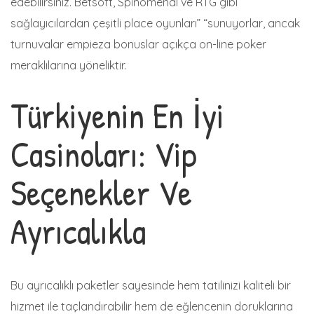
edebilirsiniz. Betsoft, Spinomenal ve RTG gibi
sağlayıcılardan çeşitli place oyunları” “sunuyorlar, ancak
turnuvalar empieza bonuslar açıkça on-line poker
meraklılarına yöneliktir.
Türkiyenin En İyi
Casinoları: Vip
Seçenekler Ve
Ayrıcalıkla
Bu ayrıcalıklı paketler sayesinde hem tatilinizi kaliteli bir
hizmet ile taçlandırabilir hem de eğlencenin doruklarına