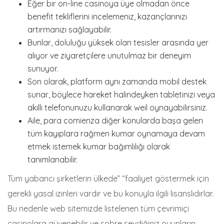
Eğer bir on-line casinoya üye olmadan önce
benefit tekliflerini incelemeniz, kazançlarınızı
artırmanızı sağlayabilir.
Bunlar, doluluğu yüksek olan tesisler arasında yer
alıyor ve ziyaretçilere unutulmaz bir deneyim
sunuyor.
Son olarak, platform aynı zamanda mobil destek
sunar, böylece hareket halindeyken tabletinizi veya
akıllı telefonunuzu kullanarak weil oynayabilirsiniz.
Aile, para comienza diğer konularda başa gelen
tüm kayıplara rağmen kumar oynamaya devam
etmek istemek kumar bağımlılığı olarak
tanımlanabilir.
Tüm yabancı şirketlerin ülkede” “faaliyet göstermek için
gerekli yasal izinleri vardır ve bu konuyla ilgili lisanslıdırlar.
Bu nedenle web sitemizde listelenen tüm çevrimiçi
casinolara güvenebilir ve sobre sevdiğiniz oyunların