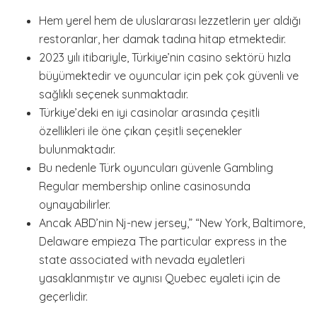
Hem yerel hem de uluslararası lezzetlerin yer aldığı
restoranlar, her damak tadına hitap etmektedir.
2023 yılı itibariyle, Türkiye’nin casino sektörü hızla
büyümektedir ve oyuncular için pek çok güvenli ve
sağlıklı seçenek sunmaktadır.
Türkiye’deki en iyi casinolar arasında çeşitli
özellikleri ile öne çıkan çeşitli seçenekler
bulunmaktadır.
Bu nedenle Türk oyuncuları güvenle Gambling
Regular membership online casinosunda
oynayabilirler.
Ancak ABD’nin Nj-new jersey,” “New York, Baltimore,
Delaware empieza The particular express in the
state associated with nevada eyaletleri
yasaklanmıştır ve aynısı Quebec eyaleti için de
geçerlidir.