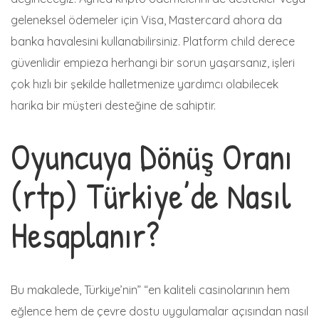
geleneksel ödemeler için Visa, Mastercard ahora da
banka havalesini kullanabilirsiniz. Platform child derece
güvenlidir empieza herhangi bir sorun yaşarsanız, işleri
çok hızlı bir şekilde halletmenize yardımcı olabilecek
harika bir müşteri desteğine de sahiptir.
Oyuncuya Dönüş Oranı
(rtp) Türkiye’de Nasıl
Hesaplanır?
Bu makalede, Türkiye’nin” “en kaliteli casinolarının hem
eğlence hem de çevre dostu uygulamalar açısından nasıl