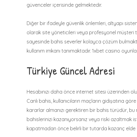
güvenceler içerisinde gelmektedir.
Diğer bir ifadeyle güvenlik önlemleri, altyapı sist
olarak site yöneticileri veya profesyonel müşteri tem
sayesinde bahis severler kolayca çözüm bulmaktad
kullanım imkanı tanımaktadır. 1xbet casino oyunları,
Türkiye Güncel Adresi
Hesabınızı daha önce internet sitesi üzerinden oluştu
Canlı bahis, kullanıcıların maçların gidişatına gör
kararlar almanızı gerektiren bir bahis türüdür, bu 
bahislerinizi kazanıyorsanız veya riski azaltmak isti
kapatmadan önce belirli bir tutarda kazanç elde 