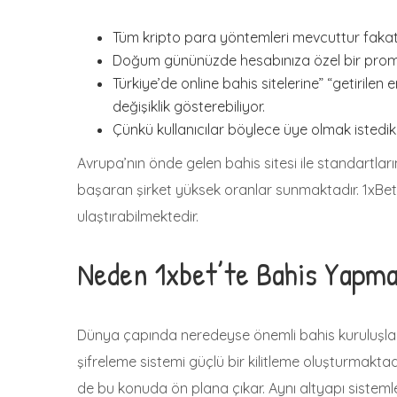
Tüm kripto para yöntemleri mevcuttur fakat U
Doğum gününüzde hesabınıza özel bir pro
Türkiye’de online bahis sitelerine” “getirilen
değişiklik gösterebiliyor.
Çünkü kullanıcılar böylece üye olmak istedikler
Avrupa’nın önde gelen bahis sitesi ile standartları
başaran şirket yüksek oranlar sunmaktadır. 1xB
ulaştırabilmektedir.
Neden 1xbet’te Bahis Yapma
Dünya çapında neredeyse önemli bahis kuruluşlar
şifreleme sistemi güçlü bir kilitleme oluşturmaktadır.
de bu konuda ön plana çıkar. Aynı altyapı sisteml