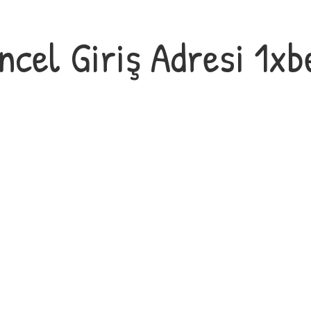
ncel Giriş Adresi 1xb