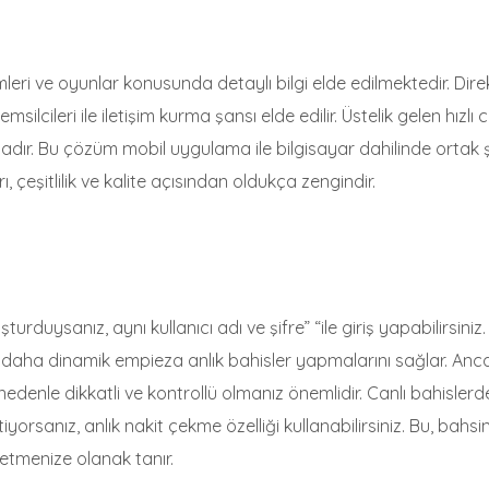
emleri ve oyunlar konusunda detaylı bilgi elde edilmektedir. Dire
silcileri ile iletişim kurma şansı elde edilir. Üstelik gelen hızlı
ır. Bu çözüm mobil uygulama ile bilgisayar dahilinde ortak 
 çeşitlilik ve kalite açısından oldukça zengindir.
rduysanız, aynı kullanıcı adı ve şifre” “ile giriş yapabilirsiniz
e daha dinamik empieza anlık bahisler yapmalarını sağlar. Ancak
nedenle dikkatli ve kontrollü olmanız önemlidir. Canlı bahislerd
yorsanız, anlık nakit çekme özelliği kullanabilirsiniz. Bu, bahsin
etmenize olanak tanır.