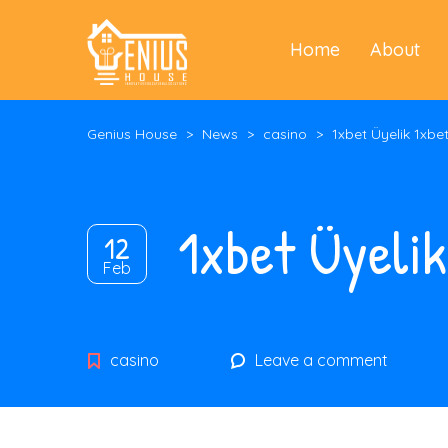
Home
About
Genius House
>
News
>
casino
>
1xbet Üyelik 1xbe
1xbet Üyelik
12
Feb
casino
Leave a comment