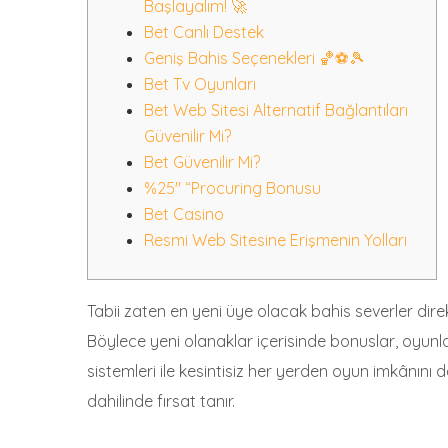
Başlayalım! 🚀
Bet Canlı Destek
Geniş Bahis Seçenekleri 🏀⚽🎾
Bet Tv Oyunları
Bet Web Sitesi Alternatif Bağlantıları
Güvenilir Mi?
Bet Güvenilir Mi?
%25″ “Procuring Bonusu
Bet Casino
Resmi Web Sitesine Erişmenin Yolları
Tabii zaten en yeni üye olacak bahis severler dir
Böylece yeni olanaklar içerisinde bonuslar, oyunl
sistemleri ile kesintisiz her yerden oyun imkânını
dahilinde fırsat tanır.