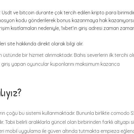
sdt ve bitcoin durante çok tercih edilen kripto para birimidir
mosyon kodu gönderilerek bonus kazanmaya hak kazanıyors
 erişim kısıtlamaları nedeniyle, 1xbet’in giriş adresi zaman zama
i site hakkında direkt olarak bilgi alır.
n üstünde bir hizmet alınmaktadır. Bahis severlerin ilk tercihi o
et giriş yapan oyuncular kuponlarını maksimum kazanca
lıyız?
ın çoğu bu sistemi kullanmaktadır. Bununla birlikte comodo S
 Tabii belirli aralıklarla güncel olan birbirinden farklı altyapı s
eri mobil uygulama ile güven altında tutmakta empieza eğlence