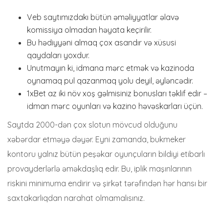
Veb saytımızdakı bütün əməliyyatlar əlavə
komissiya olmadan həyata keçirilir.
Bu hədiyyəni almaq çox asandır və xüsusi
qaydaları yoxdur.
Unutmayın ki, idmana mərc etmək və kazinoda
oynamaq pul qazanmaq yolu deyil, əyləncədir.
1xBet az iki növ xoş gəlmisiniz bonusları təklif edir –
idman mərc oyunları və kazino həvəskarları üçün.
Saytda 2000-dən çox slotun mövcud olduğunu
xəbərdar etməyə dəyər. Eyni zamanda, bukmeker
kontoru yalnız bütün peşəkar oyunçuların bildiyi etibarlı
provayderlərlə əməkdaşlıq edir. Bu, iplik maşınlarının
riskini minimuma endirir və şirkət tərəfindən hər hansı bir
saxtakarlıqdan narahat olmamalısınız.