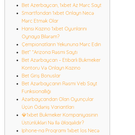
Bet Azerbaycan, 1xbet Az Mərc Sayt
Smartfondan 1xbet Onlayn Necə
Mərc Etmək Olar
Hansı Kazino 1xbet Oyunlarını
Oynaya Bilərəm?
Çempionatların Yekununa Mərc Edin
Bet” “Arizona Rəsmi Saytı
Bet Azərbaycan – Etibarlı Bukmeker
Kontoru Və Onlayn Kazino
Bet Giriş Bonuslar
Bet Azərbaycanın Rəsmi Veb Sayt
Funksionallığı
Azərbaycandan Olan Oyunçular
Üçün Ödəniş Variantları
💎1xbet Bukmeker Kompaniyasinin
Üstünlükləri Nə Ilə Əlaqəlidir?
Iphone-na Proqramı 1xbet İos Necə