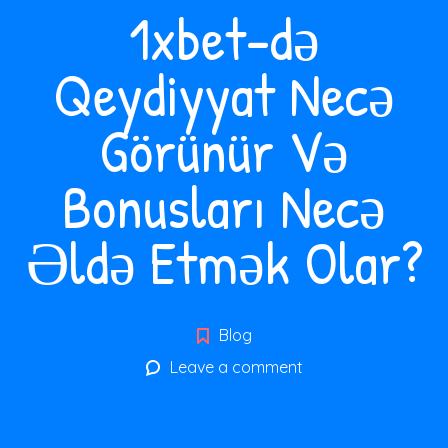
1xbet-də
Qeydiyyat Necə
Görünür Və
Bonusları Necə
Əldə Etmək Olar?
Blog
Leave a comment