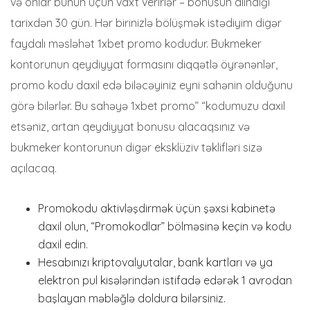
və onlar bunun üçün vaxt verirlər – bonusun alındığı
tarixdən 30 gün. Hər birinizlə bölüşmək istədiyim digər
faydalı məsləhət 1xbet promo kodudur. Bukmeker
kontorunun qeydiyyat formasını diqqətlə öyrənənlər,
promo kodu daxil edə biləcəyiniz eyni sahənin olduğunu
görə bilərlər. Bu sahəyə 1xbet promo” “kodumuzu daxil
etsəniz, artan qeydiyyat bonusu alacaqsınız və
bukmeker kontorunun digər eksklüziv təklifləri sizə
açılacaq.
Promokodu aktivləşdirmək üçün şəxsi kabinetə
daxil olun, “Promokodlar” bölməsinə keçin və kodu
daxil edin.
Hesabınızı kriptovalyutalar, bank kartları və ya
elektron pul kisələrindən istifadə edərək 1 avrodan
başlayan məbləğlə doldura bilərsiniz.