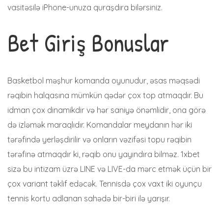
vasitəsilə iPhone-unuza quraşdıra bilərsiniz.
Bet Giriş Bonuslar
Basketbol məşhur komanda oyunudur, əsas məqsədi
rəqibin halqasına mümkün qədər çox top atmaqdır. Bu
idman çox dinamikdir və hər saniyə önəmlidir, ona görə
də izləmək maraqlıdır. Komandalar meydanın hər iki
tərəfində yerləşdirilir və onların vəzifəsi topu rəqibin
tərəfinə atmaqdır ki, rəqib onu yayındıra bilməz. 1xbet
sizə bu intizam üzrə LINE və LIVE-da mərc etmək üçün bir
çox variant təklif edəcək. Tennisdə çox vaxt iki oyunçu
tennis kortu adlanan sahədə bir-biri ilə yarışır.