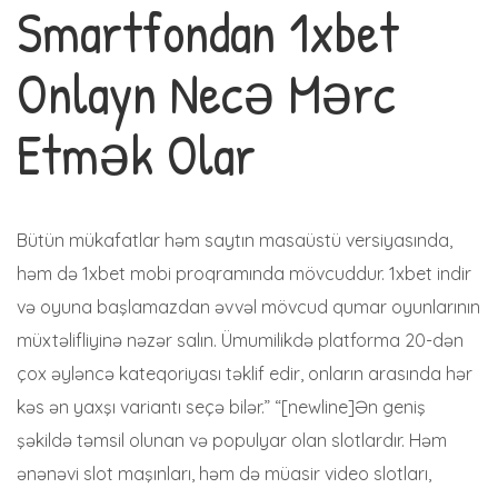
Smartfondan 1xbet
Onlayn Necə Mərc
Etmək Olar
Bütün mükafatlar həm saytın masaüstü versiyasında,
həm də 1xbet mobi proqramında mövcuddur. 1xbet indir
və oyuna başlamazdan əvvəl mövcud qumar oyunlarının
müxtəlifliyinə nəzər salın. Ümumilikdə platforma 20-dən
çox əyləncə kateqoriyası təklif edir, onların arasında hər
kəs ən yaxşı variantı seçə bilər.” “[newline]Ən geniş
şəkildə təmsil olunan və populyar olan slotlardır. Həm
ənənəvi slot maşınları, həm də müasir video slotları,