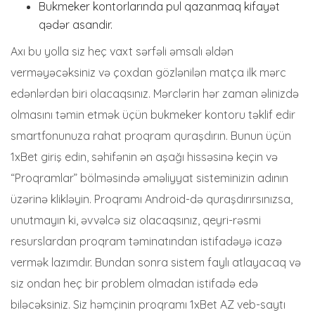
Bukmeker kontorlarında pul qazanmaq kifayət
qədər asandir.
Axı bu yolla siz heç vaxt sərfəli əmsalı əldən
verməyəcəksiniz və çoxdan gözlənilən matça ilk mərc
edənlərdən biri olacaqsınız. Mərclərin hər zaman əlinizdə
olmasını təmin etmək üçün bukmeker kontoru təklif edir
smartfonunuza rahat proqram quraşdırın. Bunun üçün
1xBet giriş edin, səhifənin ən aşağı hissəsinə keçin və
“Proqramlar” bölməsində əməliyyat sisteminizin adının
üzərinə klikləyin. Proqramı Android-də quraşdırırsınızsa,
unutmayın ki, əvvəlcə siz olacaqsınız, qeyri-rəsmi
resurslardan proqram təminatından istifadəyə icazə
vermək lazımdır. Bundan sonra sistem faylı atlayacaq və
siz ondan heç bir problem olmadan istifadə edə
biləcəksiniz. Siz həmçinin proqramı 1xBet AZ veb-saytı