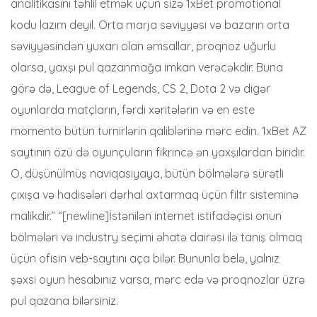
analitikasını təhlil etmək üçün sizə 1xBet promotional
kodu lazım deyil. Orta marja səviyyəsi və bazarın orta
səviyyəsindən yuxarı olan əmsallar, proqnoz uğurlu
olarsa, yaxşı pul qazanmağa imkan verəcəkdir. Buna
görə də, League of Legends, CS 2, Dota 2 və digər
oyunlarda matçların, fərdi xəritələrin və en este
momento bütün turnirlərin qaliblərinə mərc edin. 1xBet AZ
saytının özü də oyunçuların fikrincə ən yaxşılardan biridir.
O, düşünülmüş naviqasiyaya, bütün bölmələrə sürətli
çıxışa və hadisələri dərhal axtarmaq üçün filtr sisteminə
malikdir.” “[newline]İstənilən internet istifadəçisi onun
bölmələri və industry seçimi əhatə dairəsi ilə tanış olmaq
üçün ofisin veb-saytını aça bilər. Bununla belə, yalnız
şəxsi oyun hesabınız varsa, mərc edə və proqnozlar üzrə
pul qazana bilərsiniz.