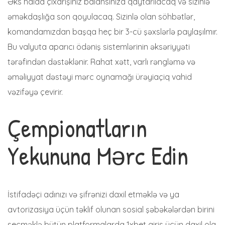
Əks halda çıxarışınız balansınıza qaytarılacaq və sizinlə
əməkdaşlığa son qoyulacaq. Sizinlə olan söhbətlər,
komandamızdan başqa heç bir 3-cü şəxslərlə paylaşılmır.
Bu valyuta aparıcı ödəniş sistemlərinin əksəriyyəti
tərəfindən dəstəklənir. Rahat xətt, varlı rəngləmə və
əməliyyat dəstəyi mərc oynamağı ürəyiaçiq vahid
vəzifəyə çevirir.
Çempionatların
Yekununa Mərc Edin
İstifadəçi adınızı və şifrənizi daxil etməklə və ya
avtorizasiya üçün təklif olunan sosial şəbəkələrdən birini
seçməklə bütün platformalarda 1xbet giris üçün daxil ola