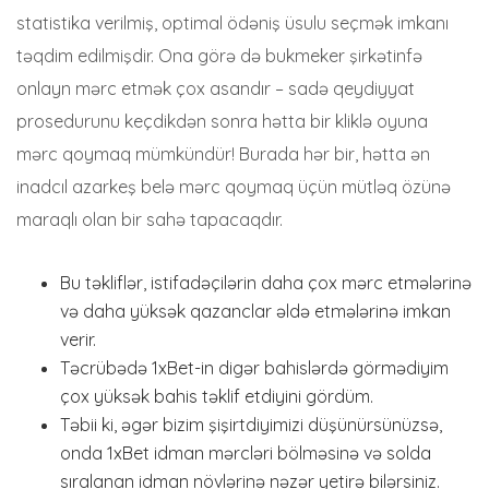
statistika verilmiş, optimal ödəniş üsulu seçmək imkanı
təqdim edilmişdir. Ona görə də bukmeker şirkətinfə
onlayn mərc etmək çox asandır – sadə qeydiyyat
prosedurunu keçdikdən sonra hətta bir kliklə oyuna
mərc qoymaq mümkündür! Burada hər bir, hətta ən
inadcıl azarkeş belə mərc qoymaq üçün mütləq özünə
maraqlı olan bir sahə tapacaqdır.
Bu təkliflər, istifadəçilərin daha çox mərc etmələrinə
və daha yüksək qazanclar əldə etmələrinə imkan
verir.
Təcrübədə 1xBet-in digər bahislərdə görmədiyim
çox yüksək bahis təklif etdiyini gördüm.
Təbii ki, əgər bizim şişirtdiyimizi düşünürsünüzsə,
onda 1xBet idman mərcləri bölməsinə və solda
sıralanan idman növlərinə nəzər yetirə bilərsiniz.