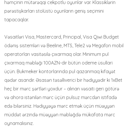
həmçinin mütərəqqi cekpotlu oyunlar var. Klassiklərin
pərəstişkarları stolüstü oyunların geniş seçimini
tapacaqlar.
Vəsaitləri Visa, Mastercard, Principal, Visa Qiwi Budget
ödəniş sistemləri və Beeline, MTS, Tele2 və Megafon mobil
operatorları vasitəsilə çıxarmaq olar. Minimum pul
çixarmaq məbləği 100AZN-dir bütün odeme üsullari
üçün. Bukmeker kontorlarında pul qazanmaq kifayət
qədər asandir. Əsasən təsəlliverici bir hədiyyədir ki 1xBet
heç bir mərc şərtləri yoxdur – alınan vəsaiti geri götürə
və ahora istənilən mərc üçün pulsuz mərcdən istifadə
edə bilərsiniz. Hədiyyəyə mərc etmək üçün müəyyən
müddət ərzində müəyyən məbləğdə mükafata mərc
oynamalısınız.