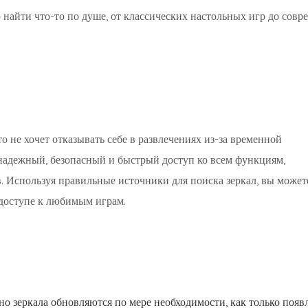
найти что-то по душе, от классических настольных игр до сов
о не хочет отказывать себе в развлечениях из-за временной
 надежный, безопасный и быстрый доступ ко всем функциям,
. Используя правильные источники для поиска зеркал, вы может
доступе к любимым играм.
о зеркала обновляются по мере необходимости, как только появ