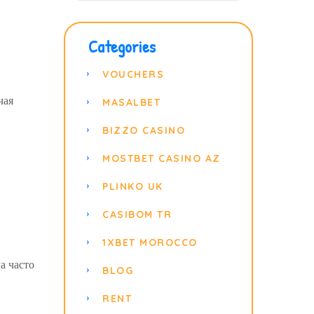
Categories
VOUCHERS
чая
MASALBET
BIZZO CASINO
MOSTBET CASINO AZ
PLINKO UK
CASIBOM TR
1XBET MOROCCO
а часто
BLOG
RENT