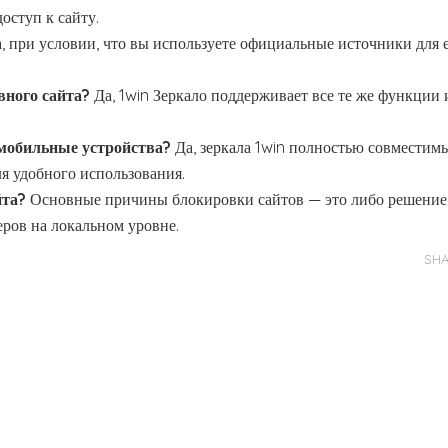
оступ к сайту.
, при условии, что вы используете официальные источники для 
вного сайта?
Да, 1win Зеркало поддерживает все те же функции 
 мобильные устройства?
Да, зеркала 1win полностью совместим
я удобного использования.
йта?
Основные причины блокировки сайтов — это либо решение
еров на локальном уровне.
SH