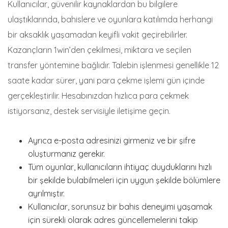
Kullanıcılar, güvenilir kaynaklardan bu bilgilere
ulaştıklarında, bahislere ve oyunlara katılımda herhangi
bir aksaklık yaşamadan keyifli vakit geçirebilirler.
Kazançların 1win’den çekilmesi, miktara ve seçilen
transfer yöntemine bağlıdır. Talebin işlenmesi genellikle 12
saate kadar sürer, yani para çekme işlemi gün içinde
gerçekleştirilir. Hesabınızdan hızlıca para çekmek
istiyorsanız, destek servisiyle iletişime geçin.
Ayrıca e-posta adresinizi girmeniz ve bir şifre
oluşturmanız gerekir.
Tüm oyunlar, kullanıcıların ihtiyaç duyduklarını hızlı
bir şekilde bulabilmeleri için uygun şekilde bölümlere
ayrılmıştır.
Kullanıcılar, sorunsuz bir bahis deneyimi yaşamak
için sürekli olarak adres güncellemelerini takip