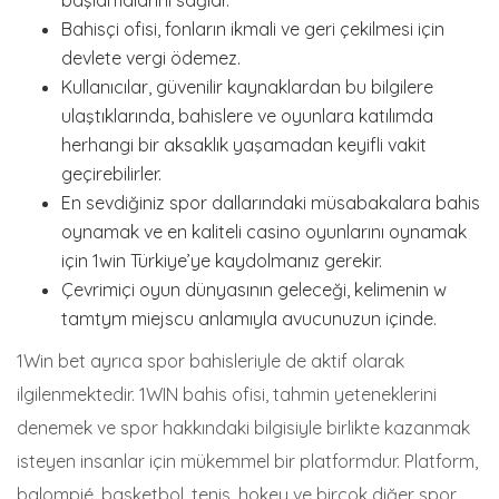
başlamalarını sağlar.
Bahisçi ofisi, fonların ikmali ve geri çekilmesi için
devlete vergi ödemez.
Kullanıcılar, güvenilir kaynaklardan bu bilgilere
ulaştıklarında, bahislere ve oyunlara katılımda
herhangi bir aksaklık yaşamadan keyifli vakit
geçirebilirler.
En sevdiğiniz spor dallarındaki müsabakalara bahis
oynamak ve en kaliteli casino oyunlarını oynamak
için 1win Türkiye’ye kaydolmanız gerekir.
Çevrimiçi oyun dünyasının geleceği, kelimenin w
tamtym miejscu anlamıyla avucunuzun içinde.
1Win bet ayrıca spor bahisleriyle de aktif olarak
ilgilenmektedir. 1WIN bahis ofisi, tahmin yeteneklerini
denemek ve spor hakkındaki bilgisiyle birlikte kazanmak
isteyen insanlar için mükemmel bir platformdur. Platform,
balompié, basketbol, tenis, hokey ve birçok diğer spor