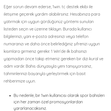
Eğer sorun devam ederse, 1win. tc destek ekibi ile
iletişime geçerek yardım alabilirsiniz. Hesabınıza para
yatırmak için uygun gördüğünüz yöntemi sunulan
listeden seçin ve üzerine tıklayın. Burada kullanıcı
bilgilerinizi, yani e-posta adresinizi veya telefon
numaranızı ve daha önce belirlediğiniz şifrenizi uygun
kısımlara girmeniz gerekir. 1 Win’de ilk bahsinizi
yapmadan önce takip etmeniz gereken bir dizi kural ve
adım vardır. Bahis dünyasıyla yeni tanışıyorsanız,
tahminlerinizi başarıyla yerleştirmek için basit
rehberimize uyun.
Bu nedenle, bir 1win kullanıcısı olarak spor bahisleri
için her zaman özel promosyonlardan
yararlanacaksınız.