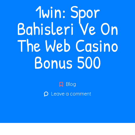
1win: Spor
Bahisleri Ve On
The Web Casino
Bonus 500
Blog
Leave a comment