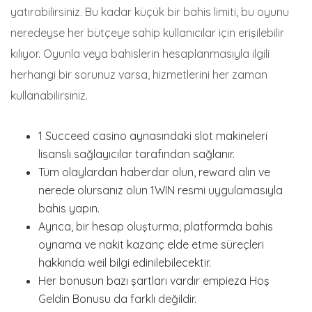
yatırabilirsiniz. Bu kadar küçük bir bahis limiti, bu oyunu
neredeyse her bütçeye sahip kullanıcılar için erişilebilir
kılıyor. Oyunla veya bahislerin hesaplanmasıyla ilgili
herhangi bir sorunuz varsa, hizmetlerini her zaman
kullanabilirsiniz.
1 Succeed casino aynasındaki slot makineleri
lisanslı sağlayıcılar tarafından sağlanır.
Tüm olaylardan haberdar olun, reward alın ve
nerede olursanız olun 1WIN resmi uygulamasıyla
bahis yapın.
Ayrıca, bir hesap oluşturma, platformda bahis
oynama ve nakit kazanç elde etme süreçleri
hakkında weil bilgi edinilebilecektir.
Her bonusun bazı şartları vardır empieza Hoş
Geldin Bonusu da farklı değildir.