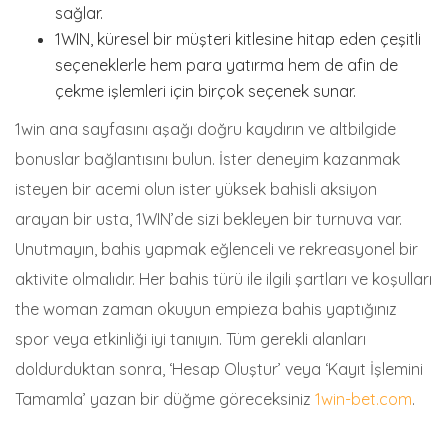
sağlar.
1WIN, küresel bir müşteri kitlesine hitap eden çeşitli
seçeneklerle hem para yatırma hem de afin de
çekme işlemleri için birçok seçenek sunar.
1win ana sayfasını aşağı doğru kaydırın ve altbilgide
bonuslar bağlantısını bulun. İster deneyim kazanmak
isteyen bir acemi olun ister yüksek bahisli aksiyon
arayan bir usta, 1WIN’de sizi bekleyen bir turnuva var.
Unutmayın, bahis yapmak eğlenceli ve rekreasyonel bir
aktivite olmalıdır. Her bahis türü ile ilgili şartları ve koşulları
the woman zaman okuyun empieza bahis yaptığınız
spor veya etkinliği iyi tanıyın. Tüm gerekli alanları
doldurduktan sonra, ‘Hesap Oluştur’ veya ‘Kayıt İşlemini
Tamamla’ yazan bir düğme göreceksiniz
1win-bet.com
.