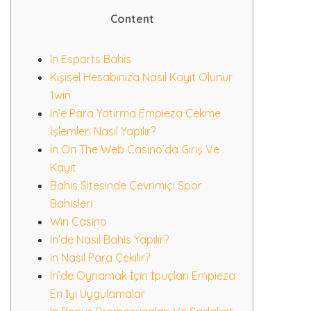
Content
In Esports Bahis
Kişisel Hesabınıza Nasıl Kayıt Olunur
1win
In’e Para Yatırma Empieza Çekme
İşlemleri Nasıl Yapılır?
In On The Web Casino’da Giriş Ve
Kayıt
Bahis Sitesinde Çevrimiçi Spor
Bahisleri
Win Casino
In’de Nasıl Bahis Yapılır?
In Nasıl Para Çekilir?
In’de Oynamak İçin İpuçları Empieza
En İyi Uygulamalar