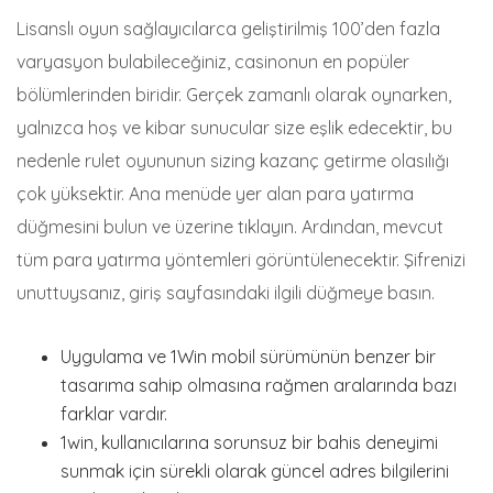
Lisanslı oyun sağlayıcılarca geliştirilmiş 100’den fazla
varyasyon bulabileceğiniz, casinonun en popüler
bölümlerinden biridir. Gerçek zamanlı olarak oynarken,
yalnızca hoş ve kibar sunucular size eşlik edecektir, bu
nedenle rulet oyununun sizing kazanç getirme olasılığı
çok yüksektir. Ana menüde yer alan para yatırma
düğmesini bulun ve üzerine tıklayın. Ardından, mevcut
tüm para yatırma yöntemleri görüntülenecektir. Şifrenizi
unuttuysanız, giriş sayfasındaki ilgili düğmeye basın.
Uygulama ve 1Win mobil sürümünün benzer bir
tasarıma sahip olmasına rağmen aralarında bazı
farklar vardır.
1win, kullanıcılarına sorunsuz bir bahis deneyimi
sunmak için sürekli olarak güncel adres bilgilerini