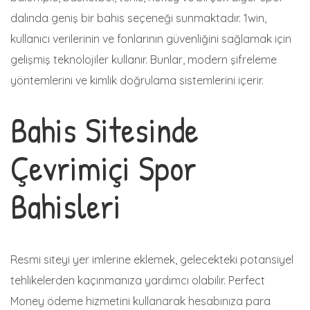
dalında geniş bir bahis seçeneği sunmaktadır. 1win,
kullanıcı verilerinin ve fonlarının güvenliğini sağlamak için
gelişmiş teknolojiler kullanır. Bunlar, modern şifreleme
yöntemlerini ve kimlik doğrulama sistemlerini içerir.
Bahis Sitesinde
Çevrimiçi Spor
Bahisleri
Resmi siteyi yer imlerine eklemek, gelecekteki potansiyel
tehlikelerden kaçınmanıza yardımcı olabilir. Perfect
Money ödeme hizmetini kullanarak hesabınıza para