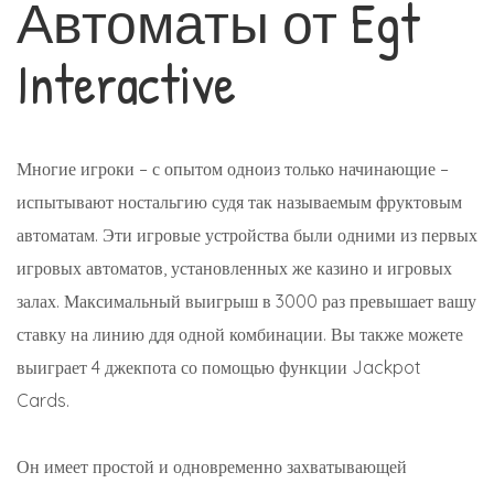
Автоматы от Egt
Interactive
Многие игроки – с опытом одноиз только начинающие –
испытывают ностальгию судя так называемым фруктовым
автоматам. Эти игровые устройства были одними из первых
игровых автоматов, установленных же казино и игровых
залах. Максимальный выигрыш в 3000 раз превышает вашу
ставку на линию ддя одной комбинации. Вы также можете
выиграет 4 джекпота со помощью функции Jackpot
Cards.
Он имеет простой и одновременно захватывающей