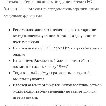
невозможно бесплатно играть же другие автоматы EGT.
Burning Hot — это слот пиппардом очень ограниченными
бонусными функциями.
Реже можно заиметь значения в ставок, которые не
всегда компенсируют потери баланса допущенные
пустыми шеями.
Игровой автомат 100 Burning Hot – играть бесплатно
онлайн.
Играть демо Раскаленный можно прямо сейчас –
достаточно нажать кнопку “Демо”.
Тогда ваш выбор будут правильным – текущий
выигрыш удвоится.
Игровой автомат отличается низкой волатильностью и
может подарить очень неприятные выигрыши при
игре на деньги.