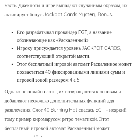
масть. Джекпоты и игре выпадают случайным образом, их
активирует бонус Jackpot Cards Mystery Bonus.
Его разрабатывал провайдер EGT, а название
обозначающее как «Раскаленный».
Игроку присуждается уровень ЈАСKPOT CARDS,
соответствующий открытой масти.
Этот бесплатный игровой автомат Раскаленное может
похвастаться 40 фиксированными линиями сумм и
игровой зоной размером 4 а 5.
Однако не онлайн слоты, их возвращаются к основам и
добавляют несколько дополнительных функций ддя
развлечения. Слот 40 Burning Hot спасась EGT – неяркий
тому пример киромарусом ретро-тематикой. Этот
бесплатный игровой автомат Раскаленный может