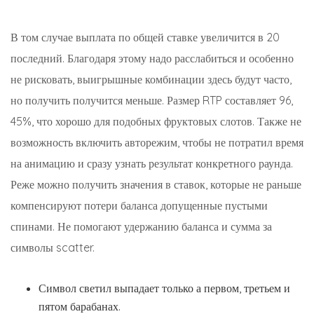
В том случае выплата по общей ставке увеличится в 20
последний. Благодаря этому надо расслабиться и особенно
не рисковать, выигрышные комбинации здесь будут часто,
но получить получится меньше. Размер RTP составляет 96,
45%, что хорошо для подобных фруктовых слотов. Также не
возможность включить авторежим, чтобы не потратил время
на анимацию и сразу узнать результат конкретного раунда.
Реже можно получить значения в ставок, которые не раньше
компенсируют потери баланса допущенные пустыми
спинами. Не помогают удержанию баланса и сумма за
символы scatter.
Символ светил выпадает только а первом, третьем и
пятом барабанах.