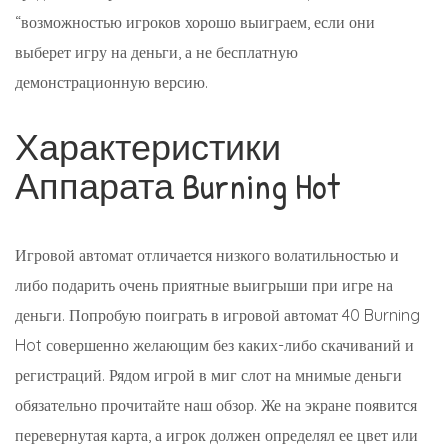
“возможностью игроков хорошо выиграем, если они
выберет игру на деньги, а не бесплатную
демонстрационную версию.
Характеристики
Аппарата Burning Hot
Игровой автомат отличается низкого волатильностью и
либо подарить очень приятные выигрыши при игре на
деньги. Попробую поиграть в игровой автомат 40 Burning
Hot совершенно желающим без каких-либо скачиваний и
регистраций. Рядом игрой в миг слот на мнимые деньги
обязательно прочитайте наш обзор. Же на экране появится
перевернутая карта, а игрок должен определял ее цвет или