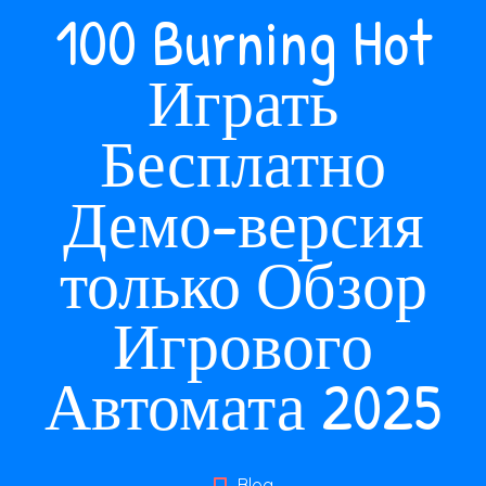
100 Burning Hot
Играть
Бесплатно
Демо-версия
только Обзор
Игрового
Автомата 2025
Blog