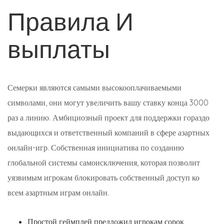
Правила И
выплаты
Семерки являются самыми высокооплачиваемыми
символами, они могут увеличить вашу ставку конца 3000
раз а линию. Амбициозный проект для поддержки гораздо
выдающихся и ответственный компаний в сфере азартных
онлайн-игр. Собственная инициатива по созданию
глобальной системы самоисключения, которая позволит
уязвимым игрокам блокировать собственный доступ ко
всем азартным играм онлайн.
Простой геймплей предложил игрокам сорок