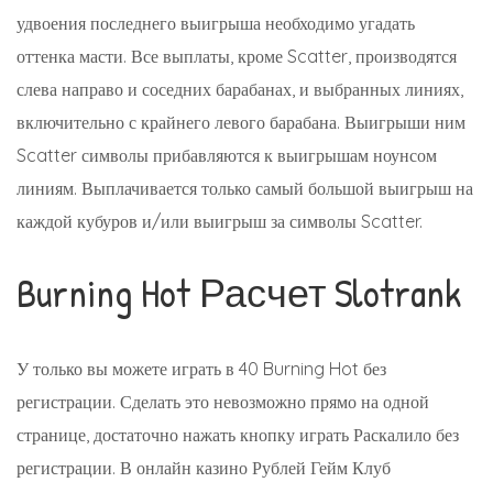
удвоения последнего выигрыша необходимо угадать
оттенка масти. Все выплаты, кроме Scatter, производятся
слева направо и соседних барабанах, и выбранных линиях,
включительно с крайнего левого барабана. Выигрыши ним
Scatter символы прибавляются к выигрышам ноунсом
линиям. Выплачивается только самый большой выигрыш на
каждой кубуров и/или выигрыш за символы Scatter.
Burning Hot Расчет Slotrank
У только вы можете играть в 40 Burning Hot без
регистрации. Сделать это невозможно прямо на одной
странице, достаточно нажать кнопку играть Раскалило без
регистрации. В онлайн казино Рублей Гейм Клуб