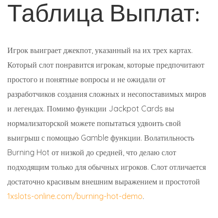
Таблица Выплат:
Игрок выиграет джекпот, указанный на их трех картах.
Который слот понравится игрокам, которые предпочитают
простого и понятные вопросы и не ожидали от
разработчиков создания сложных и несопоставимых миров
и легендах. Помимо функции Jackpot Cards вы
нормализаторской можете попытаться удвоить свой
выигрыш с помощью Gamble функции. Волатильность
Burning Hot от низкой до средней, что делаю слот
подходящим только для обычных игроков. Слот отличается
достаточно красивым внешним выражением и простотой
1xslots-online.com/burning-hot-demo
.