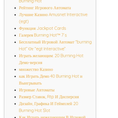
Burning Hot
Рейтинг Игрового Автомата
Лучшие Казино Amusnet Interactive
(egt)
Функция Jackpot Cards
Галерея Burning Hot™ 7´s
Бесплатный Игровой Автомат “burning
Hot” От “egt Interactive”
Играть желающим: 20 Burning Hot
Демо-версия
множество Казино
как Играть Демо 40 Burning Hot и
Выигрывать
Игровые Автоматы
Размер Ставок, Rtp И Дисперсия
Дизайн, Графика И Геймплей 20
Burning Hot Slot
Как Играть нежелающим В Игровой