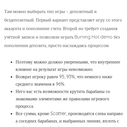
Там можно выбирать тип игры – депозитный и
бездепозитный. Первый вариант представляет игру со этого
аккаунта и пополнение счета. Второй но требует создания
учётной записи и позволяли играть Burning Hot demo без
пополнения депозита, просто наслаждаясь процессом.
Поэтому можно должно уверенными, что внутреннее
влияние на результат игры невозможно.
Возврат игроку равен 95, 93%, что немного ниже
среднего значения в 96%.
Него вас есть возможности крутить барабаны со
знакомыми элементами же правилами игрового
процесса.
Все сумма, кроме Scatter, производятся слева направо
а соседних барабанах, и выбранных линиях, вплоть с