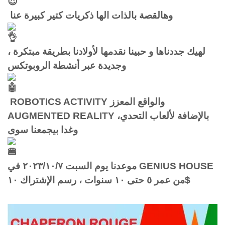
وهالقصة بالذات الها ذكريات كتير كبيرة عنا
، لهيك جددناها و حبينا نقدمها لأولادنا بطريقة مبتكرة
وجديدة عبر أنشطة الروبوتكس
ROBOTICS ACTIVITY والواقع المعزز
AUGMENTED REALITY بالإضافة لألعاب التحدي،
وغدا بيجمعنا سوى
موعدنا يوم السبت ٢٠٢٣/١٠/٧ في GENIUS HOUSE
من عمر ٥ حتى ١٠ سنوات ، رسم الإشتراك ١٠$