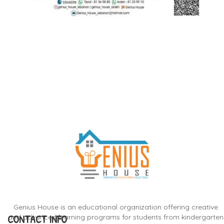
Genius House is an educational organization offering creative
CONTACT INFO
and advanced learning programs for students from kindergarten