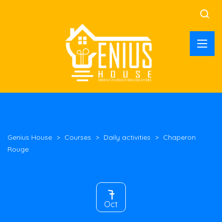
Genius House
>
Courses
>
Daily activities
>
Chaperon
Rouge
7
Oct