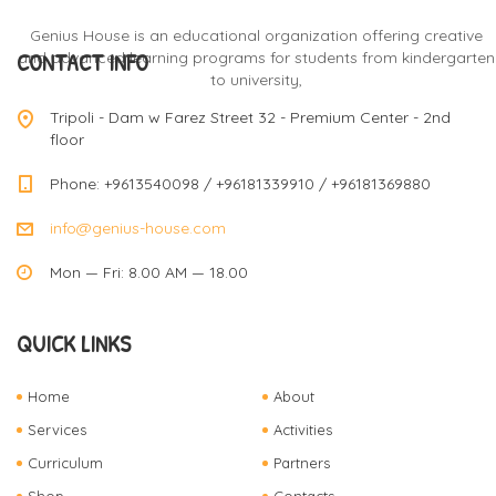
Genius House is an educational organization offering creative
CONTACT INFO
and advanced learning programs for students from kindergarten
to university,
Tripoli - Dam w Farez Street 32 - Premium Center - 2nd
floor
Phone: +9613540098 / +96181339910 / +96181369880
info@genius-house.com
Mon — Fri: 8.00 AM — 18.00
QUICK LINKS
Home
About
Services
Activities
Curriculum
Partners
Shop
Contacts