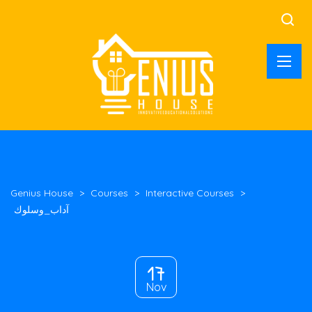
Genius House
>
Courses
>
Interactive Courses
>
آداب_وسلوك
17
Nov