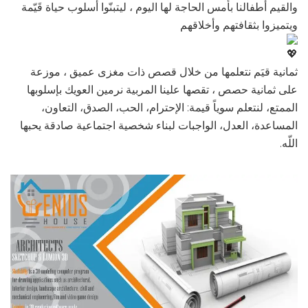
والقيم أطفالنا بأمس الحاجة لها اليوم ، ليتبنّوا أسلوب حياة قَيّمة
ويتميزوا بثقافتهم وأخلاقهم
ثمانية قيَم نتعلمها من خلال قصص ذات مغزى عميق ، موزعة
على ثمانية حصص ، تقصها علينا المربية نرمين العويك بإسلوبها
الممتع، لنتعلم سوياً قيمة: الإحترام، الحب، الصدق، التعاون،
المساعدة، العدل، الواجبات لبناء شخصية اجتماعية صادقة يحبها
اللّه.